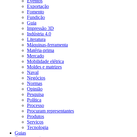
Eventos
Exportação
Fomento
Fundição
Guia
Impressão 3D
Indústria 4.0
Literatura
Máquinas-ferramenta
Matéria-prima
Mercado
Mobilidade elétrica
Moldes e matrizes
Naval
Negócios
Normas
Opinião
Pesquisa
Política
Processo
Procuram representantes
Produtos
Serviços
Tecnologia
Guias