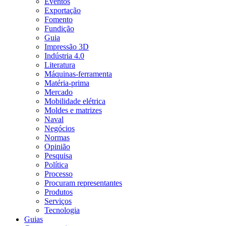
Eventos
Exportação
Fomento
Fundição
Guia
Impressão 3D
Indústria 4.0
Literatura
Máquinas-ferramenta
Matéria-prima
Mercado
Mobilidade elétrica
Moldes e matrizes
Naval
Negócios
Normas
Opinião
Pesquisa
Política
Processo
Procuram representantes
Produtos
Serviços
Tecnologia
Guias