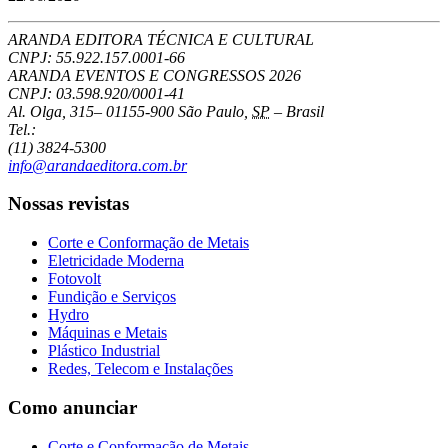
ARANDA EDITORA TÉCNICA E CULTURAL
CNPJ: 55.922.157.0001-66
ARANDA EVENTOS E CONGRESSOS
2026
CNPJ: 03.598.920/0001-41
Al. Olga, 315
–
01155-900
São Paulo
,
SP
–
Brasil
Tel.:
(11) 3824-5300
info@arandaeditora.com.br
Nossas revistas
Corte e Conformação de Metais
Eletricidade Moderna
Fotovolt
Fundição e Serviços
Hydro
Máquinas e Metais
Plástico Industrial
Redes, Telecom e Instalações
Como anunciar
Corte e Conformação de Metais