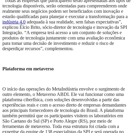
“Todas as empresas que participarem serão apresentadas aos tipos de
tecnologia disponíveis, serão orientadas para compreenderem onde
realmente seus negócios podem ser beneficiados com inovação e
estarão qualificadas para planejar e executar a transformação para a
indústria 4.0
adequada à sua realidade, sem falsas expectativas”,
explicou Élcio Brito, sócio-diretor de tecnologia e inovação da SPI
Integração. “A empresa terá acesso a um conjunto de soluções e
produtos de tecnologia juntamente com uma avaliação econômica
para tomar uma decisão de investimento e reduzir o risco de
desperdiçar recursos”, complementou.
Plataforma em metaverso
O início das operações do MetaIndústria envolve o surgimento de
outro elemento, o Metaverso ABDI. Ele vai funcionar como uma
plataforma ciberfísica, com soluções desenvolvidas a partir das
experiências reais e com o acesso direto de empresas demandantes
aos principais fornecedores de tecnologia do Brasil. A plataforma
também permitirá que os participantes visitem os laboratórios em
São Caetano do Sul (SP) e Porto Alegre (RS), por meio de
ferramentas de metaverso. Toda essa estrutura foi criada com a
expertise da equipe de 138 especialistas da SPI e será operada no