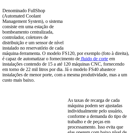
Denominado FullShop
(Automated Coolant
Management System), o sistema
consiste em uma estação de
bombeamento centralizada,
controlador, coletores de
distribuição e um sensor de nível
instalado no reservatório de cada
máquina-ferramenta. O modelo FS120, por exemplo (foto à direita),
é capaz de automatizar o fornecimento de
fluido de corte
em
instalações contendo de 15 a até 120 máquinas CNC, fornecendo
em torno de 22 mil litros por dia. Já o modelo FS40 abastece
instalações de menor porte, com a mesma produtividade, mas a um
custo mais baixo.
As taxa
s de recarga de cada
máquina podem ser ajustadas
individualmente pelo usuário,
conforme a demanda do tipo de
trabalho e de peças em
processamento. Isso evita que
elas operem com baixo nível de