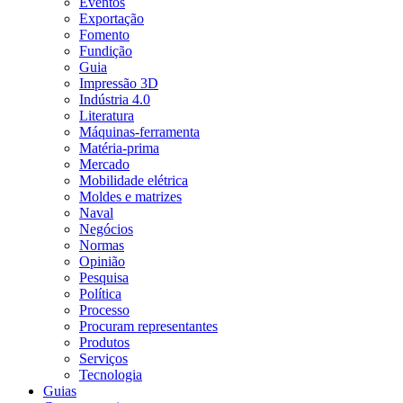
Eventos
Exportação
Fomento
Fundição
Guia
Impressão 3D
Indústria 4.0
Literatura
Máquinas-ferramenta
Matéria-prima
Mercado
Mobilidade elétrica
Moldes e matrizes
Naval
Negócios
Normas
Opinião
Pesquisa
Política
Processo
Procuram representantes
Produtos
Serviços
Tecnologia
Guias