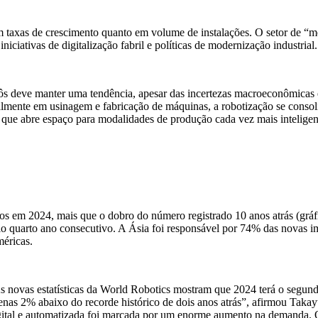
m taxas de crescimento quanto em volume de instalações. O setor de “
ciativas de digitalização fabril e políticas de modernização industrial.
bôs deve manter uma tendência, apesar das incertezas macroeconômicas e
almente em usinagem e fabricação de máquinas, a robotização se consoli
 que abre espaço para modalidades de produção cada vez mais inteligent
 em 2024, mais que o dobro do número registrado 10 anos atrás (gráfi
lo quarto ano consecutivo. A Ásia foi responsável por 74% das novas
i
éricas.
s novas estatísticas da World Robotics mostram que 2024 terá o segundo
enas 2% abaixo do recorde histórico de dois anos atrás”, afirm
ou Takayu
gital e automatizada foi marcada por um enorme aumento na demanda. O