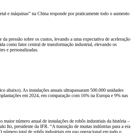
metal e máquinas” na China responde por praticamente todo o aumento
 da pressão sobre os custos, levando a uma expectativa de aceleração
da como fator central de transformação industrial, elevando os
es e personalizadas.
co abaixo). As instalações anuais ultrapassaram 500.000 unidades
mplantações em 2024, em comparação com 16% na Europa e 9% nas
 maior número anual de instalações de robôs industriais da história –
ki Ito, presidente da IFR. “A transição de muitas indústrias para a era
 número total de robôs industriais em uso operacional em todo o