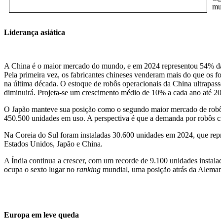
mu
Liderança asiática
A China é
o
maior mercado do mundo,
e em
2024 represent
ou
54% das
Pela primeira vez, os fabricantes chineses venderam mais do que os 
na última década. O estoque de robôs operacionais da China ultrapa
diminuirá.
Projeta-se um crescimento médio de 10% a cada ano até 2
O Japão manteve sua posição como o segundo maior mercado de robôs
450.500 unidades em uso. A perspectiva é que a
demanda por robôs cr
Na Coreia do Sul foram instaladas 30.600 unidades em 2024,
que rep
Estados Unidos, Japão e China.
A Índia continua a crescer, com um recorde de 9.100 unidades instal
ocupa o sexto lugar no
ranking
mundial, uma posição atrás da Alema
Europa em leve queda