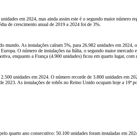
0 unidades em 2024,
mas ainda assim este é o
segundo maior número regi
édia de crescimento anual de 2019 a 2024 foi de 3%.
do mundo. As instalações caíram 5%, para 26.982 unidades em 2024, o 
 Europa. O número de instalações na
Itália, o segundo maior mercado 
motiva,
enquanto a França (4.900 unidades)
ficou em quarto lugar, com
ra 2.500 unidades em 2024. O número recorde de 3.800 unidades em 202
re de 2023. As instalações de robôs no Reino Unido ocupam
hoje
a 19ª p
 pelo quarto ano consecutivo: 50.100 unidades foram instaladas em 20