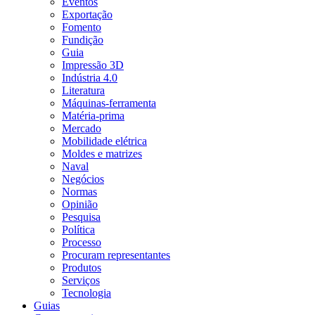
Eventos
Exportação
Fomento
Fundição
Guia
Impressão 3D
Indústria 4.0
Literatura
Máquinas-ferramenta
Matéria-prima
Mercado
Mobilidade elétrica
Moldes e matrizes
Naval
Negócios
Normas
Opinião
Pesquisa
Política
Processo
Procuram representantes
Produtos
Serviços
Tecnologia
Guias