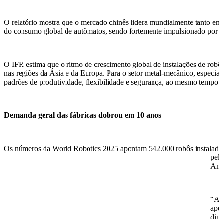
O relatório mostra que o mercado chinês lidera mundialmente tanto e
do consumo global de autômatos, sendo fortemente impulsionado por ini
O IFR estima que o ritmo de crescimento global de instalações de ro
nas regiões da Ásia e da Europa. Para o setor metal-mecânico, especi
padrões de produtividade, flexibilidade e segurança, ao mesmo tempo
Demanda geral das fábricas dobrou em 10 anos
Os números da World Robotics 2025 apontam 542.000 robôs instalados
pe
Am
“
A
ap
di