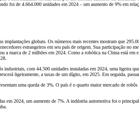
ndo foi de 4.664.000 unidades em 2024 – um aumento de 9% em relaçã
 implantações globais. Os números mais recentes mostram que 295.000 ro
fornecedores estrangeiros em seu país de origem. Sua participação no 
ssou a marca de 2 milhões em 2024. Como a robótica na China está
em e
028.
 industriais, com 44.500 unidades instaladas em 2024, uma ligeira q
escerá ligeiramente, a taxas de um dígito, em 2025. Em seguida,
passa
resentam uma queda de 3%. O país é o quarto maior mercado de robôs 
adas em 2024, um aumento de 7%. A indústria automotiva foi o princip
nha.