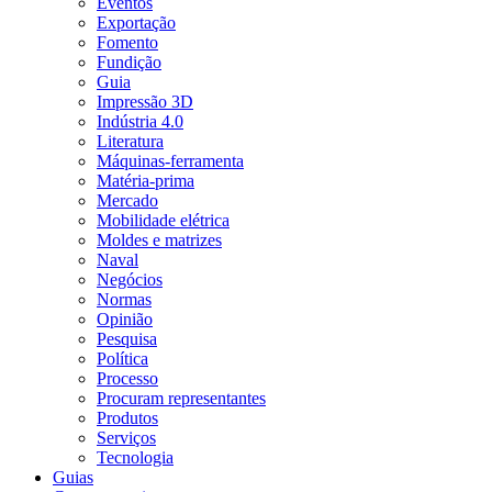
Eventos
Exportação
Fomento
Fundição
Guia
Impressão 3D
Indústria 4.0
Literatura
Máquinas-ferramenta
Matéria-prima
Mercado
Mobilidade elétrica
Moldes e matrizes
Naval
Negócios
Normas
Opinião
Pesquisa
Política
Processo
Procuram representantes
Produtos
Serviços
Tecnologia
Guias