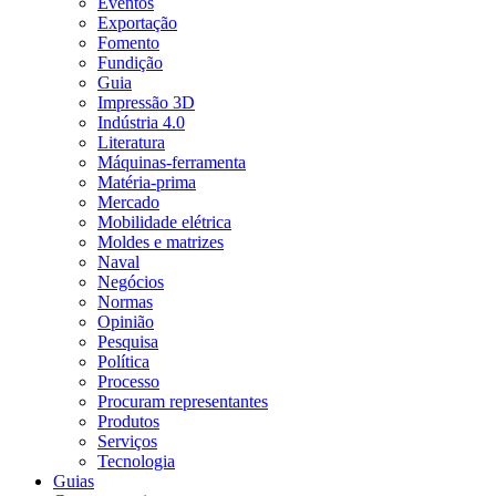
Eventos
Exportação
Fomento
Fundição
Guia
Impressão 3D
Indústria 4.0
Literatura
Máquinas-ferramenta
Matéria-prima
Mercado
Mobilidade elétrica
Moldes e matrizes
Naval
Negócios
Normas
Opinião
Pesquisa
Política
Processo
Procuram representantes
Produtos
Serviços
Tecnologia
Guias