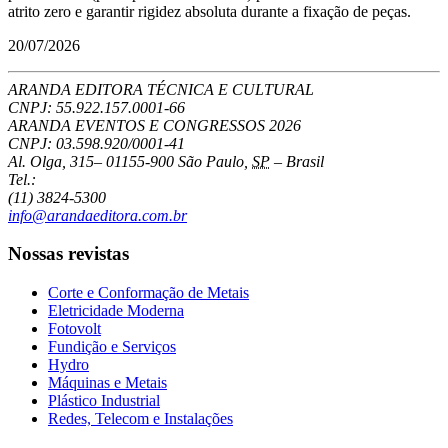
atrito zero e garantir rigidez absoluta durante a fixação de peças.
20/07/2026
ARANDA EDITORA TÉCNICA E CULTURAL
CNPJ: 55.922.157.0001-66
ARANDA EVENTOS E CONGRESSOS
2026
CNPJ: 03.598.920/0001-41
Al. Olga, 315
–
01155-900
São Paulo
,
SP
–
Brasil
Tel.:
(11) 3824-5300
info@arandaeditora.com.br
Nossas revistas
Corte e Conformação de Metais
Eletricidade Moderna
Fotovolt
Fundição e Serviços
Hydro
Máquinas e Metais
Plástico Industrial
Redes, Telecom e Instalações