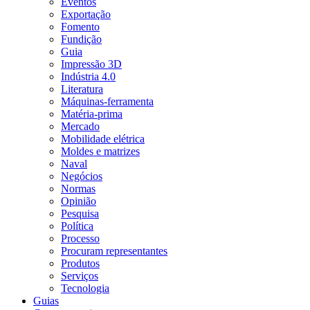
Eventos
Exportação
Fomento
Fundição
Guia
Impressão 3D
Indústria 4.0
Literatura
Máquinas-ferramenta
Matéria-prima
Mercado
Mobilidade elétrica
Moldes e matrizes
Naval
Negócios
Normas
Opinião
Pesquisa
Política
Processo
Procuram representantes
Produtos
Serviços
Tecnologia
Guias