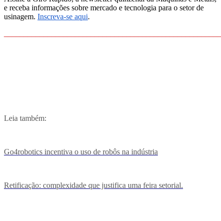
e receba informações sobre mercado e tecnologia para o setor de
usinagem.
Inscreva-se aqui
.
_______________________________________________________
Leia também:
Go4robotics incentiva o uso de robôs na indústria
Retificação: complexidade que justifica uma feira setorial.