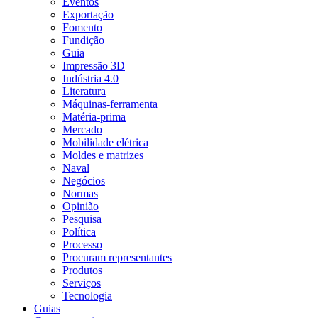
Eventos
Exportação
Fomento
Fundição
Guia
Impressão 3D
Indústria 4.0
Literatura
Máquinas-ferramenta
Matéria-prima
Mercado
Mobilidade elétrica
Moldes e matrizes
Naval
Negócios
Normas
Opinião
Pesquisa
Política
Processo
Procuram representantes
Produtos
Serviços
Tecnologia
Guias