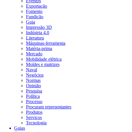
Eventos
Exportação
Fomento
Fundição
Guia
Impressão 3D
Indústria 4.0
Literatura
Máquinas-ferramenta
Matéria-prima
Mercado
Mobilidade elétrica
Moldes e matrizes
Naval
Negócios
Normas
Opinião
Pesquisa
Política
Processo
Procuram representantes
Produtos
Serviços
Tecnologia
Guias