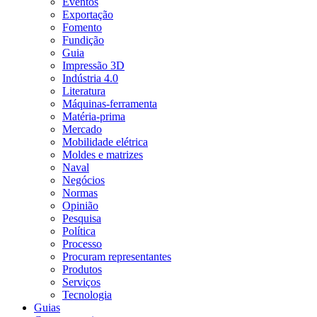
Eventos
Exportação
Fomento
Fundição
Guia
Impressão 3D
Indústria 4.0
Literatura
Máquinas-ferramenta
Matéria-prima
Mercado
Mobilidade elétrica
Moldes e matrizes
Naval
Negócios
Normas
Opinião
Pesquisa
Política
Processo
Procuram representantes
Produtos
Serviços
Tecnologia
Guias