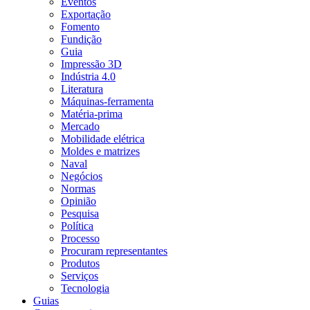
Eventos
Exportação
Fomento
Fundição
Guia
Impressão 3D
Indústria 4.0
Literatura
Máquinas-ferramenta
Matéria-prima
Mercado
Mobilidade elétrica
Moldes e matrizes
Naval
Negócios
Normas
Opinião
Pesquisa
Política
Processo
Procuram representantes
Produtos
Serviços
Tecnologia
Guias