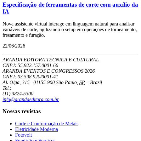
Especificação de ferramentas de corte com auxílio da
IA
Nova assistente virtual interage em linguagem natural para analisar
variáveis de corte, agilizando o setup em operações de torneamento,
fresamento e furação.
22/06/2026
ARANDA EDITORA TÉCNICA E CULTURAL
CNPJ: 55.922.157.0001-66
ARANDA EVENTOS E CONGRESSOS
2026
CNPJ: 03.598.920/0001-41
Al. Olga, 315
–
01155-900
São Paulo
,
SP
–
Brasil
Tel.:
(11) 3824-5300
info@arandaeditora.com.br
Nossas revistas
Corte e Conformação de Metais
Eletricidade Moderna
Fotovolt
Fundição e Serviços