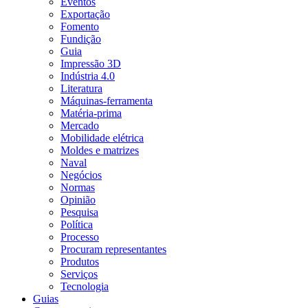
Eventos
Exportação
Fomento
Fundição
Guia
Impressão 3D
Indústria 4.0
Literatura
Máquinas-ferramenta
Matéria-prima
Mercado
Mobilidade elétrica
Moldes e matrizes
Naval
Negócios
Normas
Opinião
Pesquisa
Política
Processo
Procuram representantes
Produtos
Serviços
Tecnologia
Guias