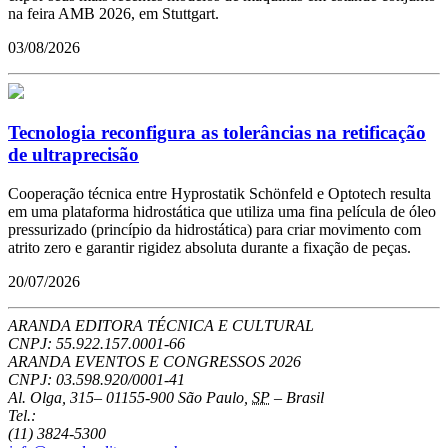
na feira AMB 2026, em Stuttgart.
03/08/2026
Tecnologia reconfigura as tolerâncias na retificação
de ultraprecisão
Cooperação técnica entre Hyprostatik Schönfeld e Optotech resulta
em uma plataforma hidrostática que utiliza uma fina película de óleo
pressurizado (princípio da hidrostática) para criar movimento com
atrito zero e garantir rigidez absoluta durante a fixação de peças.
20/07/2026
ARANDA EDITORA TÉCNICA E CULTURAL
CNPJ: 55.922.157.0001-66
ARANDA EVENTOS E CONGRESSOS
2026
CNPJ: 03.598.920/0001-41
Al. Olga, 315
–
01155-900
São Paulo
,
SP
–
Brasil
Tel.:
(11) 3824-5300