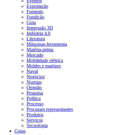
Eventos
Exportação
Fomento
Fundição
Guia
Impressão 3D
Indústria 4.0
Literatura
Máquinas-ferramenta
Matéria-prima
Mercado
Mobilidade elétrica
Moldes e matrizes
Naval
Negócios
Normas
Opinião
Pesquisa
Política
Processo
Procuram representantes
Produtos
Serviços
Tecnologia
Guias