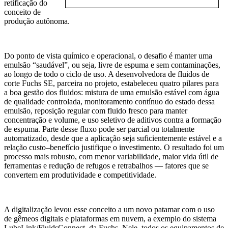
retificação do
conceito de
produção autônoma.
Do ponto de vista químico e operacional, o desafio é manter uma
emulsão “saudável”, ou seja, livre de espuma e sem contaminações,
ao longo de todo o ciclo de uso. A desenvolvedora de fluidos de
corte Fuchs SE, parceira no projeto, estabeleceu quatro pilares para
a boa gestão dos fluidos: mistura de uma emulsão estável com água
de qualidade controlada, monitoramento contínuo do estado dessa
emulsão, reposição regular com fluido fresco para manter
concentração e volume, e uso seletivo de aditivos contra a formação
de espuma. Parte desse fluxo pode ser parcial ou totalmente
automatizado, desde que a aplicação seja suficientemente estável e a
relação custo–benefício justifique o investimento. O resultado foi um
processo mais robusto, com menor variabilidade, maior vida útil de
ferramentas e redução de refugos e retrabalhos — fatores que se
convertem em produtividade e competitividade.
A digitalização levou esse conceito a um novo patamar com o uso
de gêmeos digitais e plataformas em nuvem, a exemplo do sistema
LubeLink/FluidsConnect, da Fuchs. Nele, todos os equipamentos de