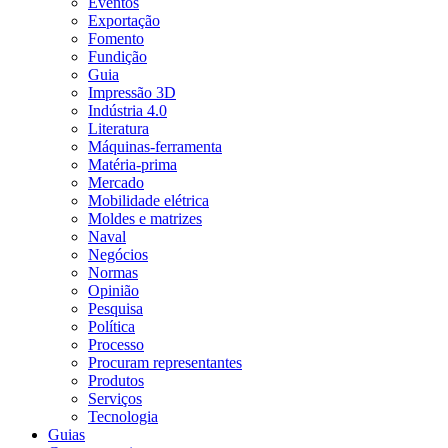
Eventos
Exportação
Fomento
Fundição
Guia
Impressão 3D
Indústria 4.0
Literatura
Máquinas-ferramenta
Matéria-prima
Mercado
Mobilidade elétrica
Moldes e matrizes
Naval
Negócios
Normas
Opinião
Pesquisa
Política
Processo
Procuram representantes
Produtos
Serviços
Tecnologia
Guias