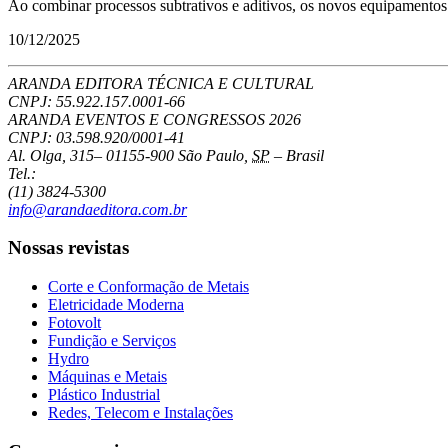
Ao combinar processos subtrativos e aditivos, os novos equipamentos 
10/12/2025
ARANDA EDITORA TÉCNICA E CULTURAL
CNPJ: 55.922.157.0001-66
ARANDA EVENTOS E CONGRESSOS
2026
CNPJ: 03.598.920/0001-41
Al. Olga, 315
–
01155-900
São Paulo
,
SP
–
Brasil
Tel.:
(11) 3824-5300
info@arandaeditora.com.br
Nossas revistas
Corte e Conformação de Metais
Eletricidade Moderna
Fotovolt
Fundição e Serviços
Hydro
Máquinas e Metais
Plástico Industrial
Redes, Telecom e Instalações