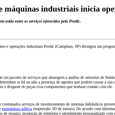
de máquinas industriais inicia op
 estão entre os serviços oferecidos pelo Predic.
os e operações industriais Predic (Campinas, SP) divulgou um program
e em pacotes de serviços que abrangem a análise de amostras de fluidos 
eterminar se há ou não a presença de agentes que podem causar a sua 
ra o desgaste de peças e/ou componentes que tenham contato com ele.
ontratados serviços de monitoramento de sistemas hidráulicos present
e
manufatura aditiva
(impressão 3D de metais). De acordo com informaç
ção de ensaios, produção de relatórios e atendimento personalizado com e