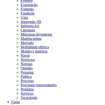
Eventos
Exportação
Fomento
Fundição
Guia
Impressão 3D
Indústria 4.0
Literatura
Máquinas-ferramenta
Matéria-prima
Mercado
Mobilidade elétrica
Moldes e matrizes
Naval
Negócios
Normas
Opinião
Pesquisa
Política
Processo
Procuram representantes
Produtos
Serviços
Tecnologia
Guias