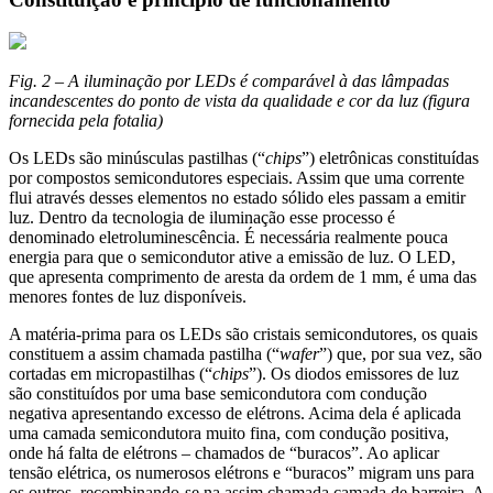
Fig. 2 – A iluminação por LEDs é comparável à das lâmpadas
incandescentes do ponto de vista da qualidade e cor da luz (figura
fornecida pela fotalia)
Os LEDs são minúsculas pastilhas (“
chips
”) eletrônicas constituídas
por compostos semicondutores especiais. Assim que uma corrente
flui através desses elementos no estado sólido eles passam a emitir
luz. Dentro da tecnologia de iluminação esse processo é
denominado eletroluminescência. É necessária realmente pouca
energia para que o semicondutor ative a emissão de luz. O LED,
que apresenta comprimento de aresta da ordem de 1 mm, é uma das
menores fontes de luz disponíveis.
A matéria-prima para os LEDs são cristais semicondutores, os quais
constituem a assim chamada pastilha (“
wafer
”) que, por sua vez, são
cortadas em micropastilhas (“
chips
”). Os diodos emissores de luz
são constituídos por uma base semicondutora com condução
negativa apresentando excesso de elétrons. Acima dela é aplicada
uma camada semicondutora muito fina, com condução positiva,
onde há falta de elétrons – chamados de “buracos”. Ao aplicar
tensão elétrica, os numerosos elétrons e “buracos” migram uns para
os outros, recombinando-se na assim chamada camada de barreira. A