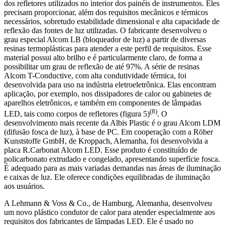
dos refletores utilizados no interior dos painéis de instrumentos. Eles
precisam proporcionar, além dos requisitos mecânicos e térmicos
necessários, sobretudo estabilidade dimensional e alta capacidade de
reflexão das fontes de luz utilizadas. O fabricante desenvolveu o
grau especial Alcom LB (bloqueador de luz) a partir de diversas
resinas termoplásticas para atender a este perfil de requisitos. Esse
material possui alto brilho e é particularmente claro, de forma a
possibilitar um grau de reflexão de até 97%. A série de resinas
Alcom T-Conductive, com alta condutividade térmica, foi
desenvolvida para uso na indústria eletroeletrônica. Elas encontram
aplicação, por exemplo, nos dissipadores de calor ou gabinetes de
aparelhos eletrônicos, e também em componentes de lâmpadas
(8)
LED, tais como corpos de refletores (figura 5)
. O
desenvolvimento mais recente da Albis Plastic é o grau Alcom LDM
(difusão fosca de luz), à base de PC. Em cooperação com a Röber
Kunststoffe GmbH, de Kroppach, Alemanha, foi desenvolvida a
placa R.Carbonat Alcom LED. Esse produto é constituído de
policarbonato extrudado e congelado, apresentando superfície fosca.
É adequado para as mais variadas demandas nas áreas de iluminação
e caixas de luz. Ele oferece condições equilibradas de iluminação
aos usuários.
A Lehmann & Voss & Co., de Hamburg, Alemanha, desenvolveu
um novo plástico condutor de calor para atender especialmente aos
requisitos dos fabricantes de lâmpadas LED. Ele é usado no