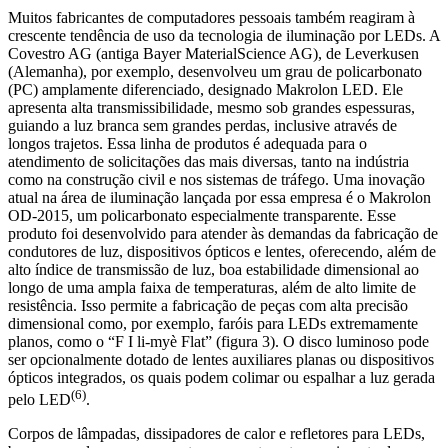
Muitos fabricantes de computadores pessoais também reagiram à
crescente tendência de uso da tecnologia de iluminação por LEDs. A
Covestro AG (antiga Bayer MaterialScience AG), de Leverkusen
(Alemanha), por exemplo, desenvolveu um grau de policarbonato
(PC) amplamente diferenciado, designado Makrolon LED. Ele
apresenta alta transmissibilidade, mesmo sob grandes espessuras,
guiando a luz branca sem grandes perdas, inclusive através de
longos trajetos. Essa linha de produtos é adequada para o
atendimento de solicitações das mais diversas, tanto na indústria
como na construção civil e nos sistemas de tráfego. Uma inovação
atual na área de iluminação lançada por essa empresa é o Makrolon
OD-2015, um policarbonato especialmente transparente. Esse
produto foi desenvolvido para atender às demandas da fabricação de
condutores de luz, dispositivos ópticos e lentes, oferecendo, além de
alto índice de transmissão de luz, boa estabilidade dimensional ao
longo de uma ampla faixa de temperaturas, além de alto limite de
resistência. Isso permite a fabricação de peças com alta precisão
dimensional como, por exemplo, faróis para LEDs extremamente
planos, como o “F I li-myè Flat” (figura 3). O disco luminoso pode
ser opcionalmente dotado de lentes auxiliares planas ou dispositivos
ópticos integrados, os quais podem colimar ou espalhar a luz gerada
(6)
pelo LED
.
Corpos de lâmpadas, dissipadores de calor e refletores para LEDs,