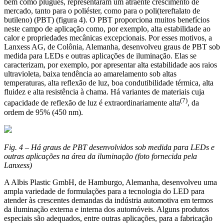
bem como plugues, representaram um atraente crescimento de
mercado, tanto para o poliéster, como para o poli(tereftalato de
butileno) (PBT) (figura 4). O PBT proporciona muitos benefícios
neste campo de aplicação como, por exemplo, alta estabilidade ao
calor e propriedades mecânicas excepcionais. Por esses motivos, a
Lanxess AG, de Colônia, Alemanha, desenvolveu graus de PBT sob
medida para LEDs e outras aplicações de iluminação. Elas se
caracterizam, por exemplo, por apresentar alta estabilidade aos raios
ultravioleta, baixa tendência ao amarelamento sob altas
temperaturas, alta reflexão de luz, boa condutibilidade térmica, alta
fluidez e alta resistência à chama. Há variantes de materiais cuja
(7)
capacidade de reflexão de luz é extraordinariamente alta
, da
ordem de 95% (450 nm).
Fig. 4 – Há graus de PBT desenvolvidos sob medida para LEDs e
outras aplicações na área da iluminação (foto fornecida pela
Lanxess)
A Albis Plastic GmbH, de Hamburgo, Alemanha, desenvolveu uma
ampla variedade de formulações para a tecnologia do LED para
atender às crescentes demandas da indústria automotiva em termos
da iluminação externa e interna dos automóveis. Alguns produtos
especiais são adequados, entre outras aplicações, para a fabricação