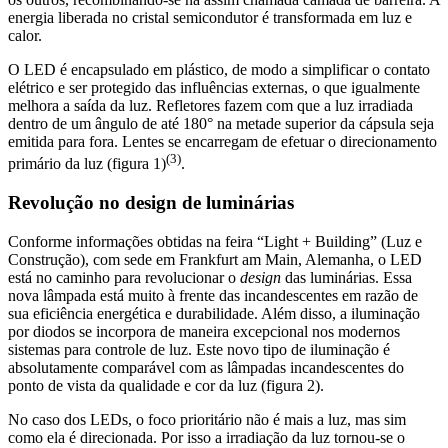
energia liberada no cristal semicondutor é transformada em luz e
calor.
O LED é encapsulado em plástico, de modo a simplificar o contato
elétrico e ser protegido das influências externas, o que igualmente
melhora a saída da luz. Refletores fazem com que a luz irradiada
dentro de um ângulo de até 180° na metade superior da cápsula seja
emitida para fora. Lentes se encarregam de efetuar o direcionamento
(3)
primário da luz (figura 1)
.
Revolução no design de luminárias
Conforme informações obtidas na feira “Light + Building” (Luz e
Construção), com sede em Frankfurt am Main, Alemanha, o LED
está no caminho para revolucionar o
design
das luminárias. Essa
nova lâmpada está muito à frente das incandescentes em razão de
sua eficiência energética e durabilidade. Além disso, a iluminação
por diodos se incorpora de maneira excepcional nos modernos
sistemas para controle de luz. Este novo tipo de iluminação é
absolutamente comparável com as lâmpadas incandescentes do
ponto de vista da qualidade e cor da luz (figura 2).
No caso dos LEDs, o foco prioritário não é mais a luz, mas sim
como ela é direcionada. Por isso a irradiação da luz tornou-se o