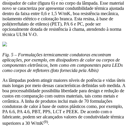
dissipador de calor (figura 6) e no corpo da lâmpada. Esse material
novo se caracteriza por apresentar condutibilidade térmica ajustada
dentro da faixa entre 0,6 e 1,5 W/mK, boa resistência mecânica,
isolamento elétrico e coloração branca. Esta resina, à base de
poli(tereftalato de etileno) (PET), PA 6 e PC, pode ser
opcionalmente dotada de resistência à chama, atendendo à norma
técnica UL94 V-O.
Fig. 5 – Formulações termicamente condutoras encontram
aplicações, por exemplo, em dissipadores de calor ou corpos de
componentes eletrônicos, bem como em componentes para LEDs
como corpos de refletores (foto fornecida pela Albis)
As lâmpadas podem atingir maiores níveis de potência e vidas úteis
mais longas por meio dessas características definidas sob medida. A
boa processabilidade possibilita liberdade para design e redução de
custos em comparação com outros materiais, tais como metais e
cerâmica. A linha de produtos inclui mais de 70 formulações
condutoras de calor à base de outros plásticos como, por exemplo,
PA 6.6, PA 4.6, PBT, PPS, LCT e PEEK. De acordo com o
fabricante, podem ser alcançados valores de condutividade térmica
(9)
superiores a 30 W/mK
.