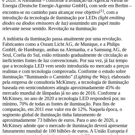
e 2020. A Alemanha – conforme a avaliação da Agência Alemã de
Energia (Deutsche Energie-Agentur GmbH), com sede em Berlim –
(1)
encontra-se no caminho para alcançar esse objetivo
, com a
introdução da tecnologia de iluminação por LEDs
(light emitting
diodes ou diodos emissores de luz)
assumindo um papel muito
relevante nesse sentido. Revolução na iluminação
A indústria da iluminação passa atualmente por uma revolução.
Fabricantes como a Osram Licht AG, de Munique, e a Philips
GmbH, de Hamburgo, ambas na Alemanha, e a Samsung AG, de
Seul, Coréia do Sul, estão retirando gradualmente de circulação as
ineficientes fontes de luz convencionais. Por sua vez, já faz tempo
que a tecnologia LED vem sendo introduzida no mercado a preços
realistas e com tecnologia comprovada. Conforme o estudo sobre
iluminação “Iluminando o Caminho”
(Lighting the Way)
, elaborado
pela empresa de consultoria McKinsey, a tecnologia de iluminação
baseada em semicondutores atingiu aproximadamente 45% do
mercado mundial de lâmpadas já no ano de 2016. Conforme a
McKinsey, no ano de 2020 a tecnologia LED responderá por, no
mínimo, 70% de todas as fontes de iluminação. Para fins de
comparação, em 2011 esse valor era de 12%. Naquela época, o
segmento global de iluminação tinha faturamento de
aproximadamente 73 bilhões de euros. Para o ano de 2020, a
McKinsey admite que o mercado de iluminação deverá apresentar
faturamento mundial de 100 bilhões de euros. A União Europeia é