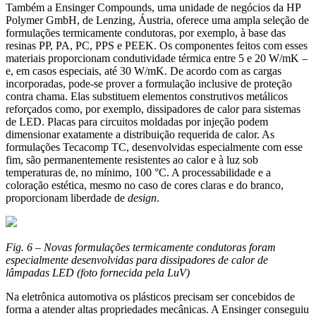
Também a Ensinger Compounds, uma unidade de negócios da HP
Polymer GmbH, de Lenzing, Áustria, oferece uma ampla seleção de
formulações termicamente condutoras, por exemplo, à base das
resinas PP, PA, PC, PPS e PEEK. Os componentes feitos com esses
materiais proporcionam condutividade térmica entre 5 e 20 W/mK –
e, em casos especiais, até 30 W/mK. De acordo com as cargas
incorporadas, pode-se prover a formulação inclusive de proteção
contra chama. Elas substituem elementos construtivos metálicos
reforçados como, por exemplo, dissipadores de calor para sistemas
de LED. Placas para circuitos moldadas por injeção podem
dimensionar exatamente a distribuição requerida de calor. As
formulações Tecacomp TC, desenvolvidas especialmente com esse
fim, são permanentemente resistentes ao calor e à luz sob
temperaturas de, no mínimo, 100 °C. A processabilidade e a
coloração estética, mesmo no caso de cores claras e do branco,
proporcionam liberdade de
design
.
Fig. 6 – Novas formulações termicamente condutoras foram
especialmente desenvolvidas para dissipadores de calor de
lâmpadas LED (foto fornecida pela LuV)
Na eletrônica automotiva os plásticos precisam ser concebidos de
forma a atender altas propriedades mecânicas. A Ensinger conseguiu