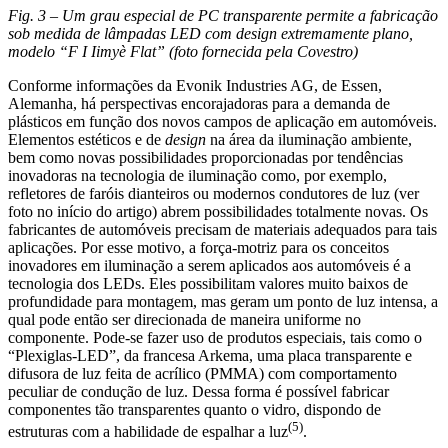
Fig. 3 – Um grau especial de PC transparente permite a fabricação
sob medida de lâmpadas LED com design extremamente plano,
modelo “F I Iimyè Flat” (foto fornecida pela Covestro)
Conforme informações da Evonik Industries AG, de Essen,
Alemanha, há perspectivas encorajadoras para a demanda de
plásticos em função dos novos campos de aplicação em automóveis.
Elementos estéticos e de
design
na área da iluminação ambiente,
bem como novas possibilidades proporcionadas por tendências
inovadoras na tecnologia de iluminação como, por exemplo,
refletores de faróis dianteiros ou modernos condutores de luz (ver
foto no início do artigo) abrem possibilidades totalmente novas. Os
fabricantes de automóveis precisam de materiais adequados para tais
aplicações. Por esse motivo, a força-motriz para os conceitos
inovadores em iluminação a serem aplicados aos automóveis é a
tecnologia dos LEDs. Eles possibilitam valores muito baixos de
profundidade para montagem, mas geram um ponto de luz intensa, a
qual pode então ser direcionada de maneira uniforme no
componente. Pode-se fazer uso de produtos especiais, tais como o
“Plexiglas-LED”, da francesa Arkema, uma placa transparente e
difusora de luz feita de acrílico (PMMA) com comportamento
peculiar de condução de luz. Dessa forma é possível fabricar
componentes tão transparentes quanto o vidro, dispondo de
(5)
estruturas com a habilidade de espalhar a luz
.