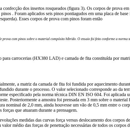
a confecção dos insertos rosqueados (figura 3). Os corpos de prova e
dos pinos . Foram aplicados seis pinos pontiagudos em uma placa de bas
à esquerda). Esses corpos de prova com pinos foram então
e prova com pinos sobre o material compósito híbrido. O ensaio foi feito conforme a norma 
o para carrocerias (HX380 LAD) e camada de fita constituída por matri
icialmente, a matriz da camada de fita foi fundida por aquecimento dur
fundido durante o processo. O valor selecionado corresponde ao da temp
orme especificado pela norma técnica DIN EN ISO 604. Foi aplicada um
 teste. Posteriormente a amostra foi prensada em 3 mm sobre o materi
sura nominal de 2,0 mm, ainda houvesse um vão de 0,5 mm entre o corp
às forças que atuaram durante a prensagem.
As evoluções medidas das curvas força versus deslocamento dos corpos 
valor médio das forças de penetração necessárias de todos os corpos de