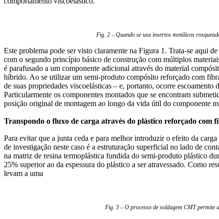
comportamento viscoelástico.
Fig. 2 – Quando se usa insertos metálicos rosqueado
Este problema pode ser visto claramente na Figura 1. Trata-se aqui d
com o segundo princípio básico de construção com múltiplos materiais
é parafusado a um componente adicional através do material compósit
híbrido. Ao se utilizar um semi-produto compósito reforçado com fibr
de suas propriedades viscoelásticas – e, portanto, ocorre escoamento 
Particularmente os componentes montados que se encontram submetidos
posição original de montagem ao longo da vida útil do componente m
Transpondo o fluxo de carga através do plástico reforçado com f
Para evitar que a junta ceda e para melhor introduzir o efeito da carg
de investigação neste caso é a estruturação superficial no lado de con
na matriz de resina termoplástica fundida do semi-produto plástico d
25% superior ao da espessura do plástico a ser atravessado. Como res
levam a uma
Fig. 3 – O processo de soldagem CMT permite a 