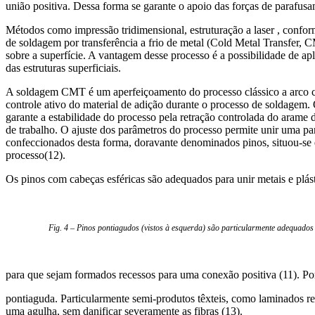
união positiva. Dessa forma se garante o apoio das forças de parafusa
Métodos como impressão tridimensional, estruturação a laser , conform
de soldagem por transferência a frio de metal (Cold Metal Transfer, C
sobre a superfície. A vantagem desse processo é a possibilidade de ap
das estruturas superficiais.
A soldagem CMT é um aperfeiçoamento do processo clássico a arco com
controle ativo do material de adição durante o processo de soldagem. 
garante a estabilidade do processo pela retração controlada do ara
de trabalho. O ajuste dos parâmetros do processo permite unir uma p
confeccionados desta forma, doravante denominados pinos, situou-se 
processo(12).
Os pinos com cabeças esféricas são adequados para unir metais e plás
Fig. 4 – Pinos pontiagudos (vistos à esquerda) são particularmente adequados 
para que sejam formados recessos para uma conexão positiva (11). Po
pontiaguda. Particularmente semi-produtos têxteis, como laminados re
uma agulha, sem danificar severamente as fibras (13).