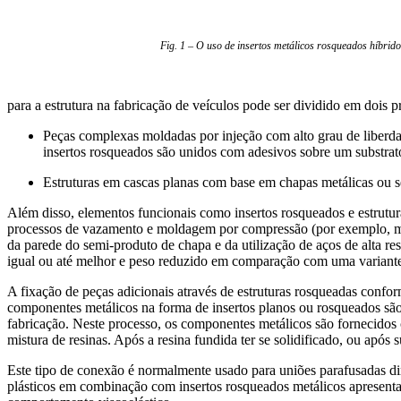
Fig. 1 – O uso de insertos metálicos rosqueados híbrido
para a estrutura na fabricação de veículos pode ser dividido em dois pr
Peças complexas moldadas por injeção com alto grau de liberda
insertos rosqueados são unidos com adesivos sobre um substrato
Estruturas em cascas planas com base em chapas metálicas ou s
Além disso, elementos funcionais como insertos rosqueados e estrutur
processos de vazamento e moldagem por compressão (por exemplo, mo
da parede do semi-produto de chapa e da utilização de aços de alta r
igual ou até melhor e peso reduzido em comparação com uma variante
A fixação de peças adicionais através de estruturas rosqueadas confor
componentes metálicos na forma de insertos planos ou rosqueados são
fabricação. Neste processo, os componentes metálicos são fornecidos c
mistura de resinas. Após a resina fundida ter se solidificado, ou apó
Este tipo de conexão é normalmente usado para uniões parafusadas dir
plásticos em combinação com insertos rosqueados metálicos apresent