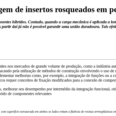
gem de insertos rosqueados em pe
entes híbridos. Contudo, quando a carga mecânica é aplicada a long
 partir daí já não é possível garantir uma união duradoura. Tais efe
imites nos mercados de grande volume de produção, como a indústria a
stacando pela utilização de métodos de construção envolvendo o uso de
mplementar melhorias como, por exemplo, a integração de funções ou a c
icos requer conceitos de fixação modificados para a conexão de compone
s, melhorar seu desempenho por intermédio da integração funcional, oti
brido de componentes relevantes
 com superfície estruturada em ambos os lados evitam a fluência de resinas termoplásticas 