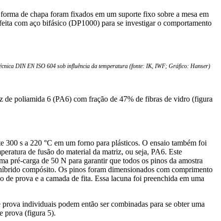
m forma de chapa foram fixados em um suporte fixo sobre a mesa em
e feita com aço bifásico (DP1000) para se investigar o comportamento
técnica DIN EN ISO 604 sob influência da temperatura (fonte: IK, IWF; Gráfico: Hanser)
z de poliamida 6 (PA6) com fração de 47% de fibras de vidro (figura
ante 300 s a 220 °C em um forno para plásticos. O ensaio também foi
eratura de fusão do material da matriz, ou seja, PA6. Este
a pré-carga de 50 N para garantir que todos os pinos da amostra
al híbrido compósito. Os pinos foram dimensionados com comprimento
o de prova e a camada de fita. Essa lacuna foi preenchida em uma
de prova individuais podem então ser combinadas para se obter uma
 prova (figura 5).