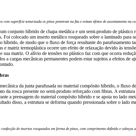
s com superfície texturizada os pinos penetram na fita e evitam efeitos de assentamento na 
e um conjunto híbrido de chapa metálica e um semi-produto de plástico 
. Foi colocado um inserto metálico rosqueado sobre o laminado para se 
o híbrido, de modo que o fluxo de força resultante do parafusamento 
as e matriz termoplástica ocorre um efeito de relaxação devido às ten
de sua matriz. O alívio de tensões no plástico faz com que ocorra redu
 a cargas mecânicas permanentes podem estar sujeitos a efeitos de aju
ontado.
ibras
a mecânica da junta parafusada no material compósito híbrido, o fluxo de
tato da rosca presente no semi-produto reforçado com fibras. A estrutur
urante a prensagem do material compósito híbrido e se apoia no lado met
ultado disso, a estrutura se deforma quando pressionada sobre o lado m
confecção de insertos rosqueados em forma de pinos, com comprimento definido e cabeças ap