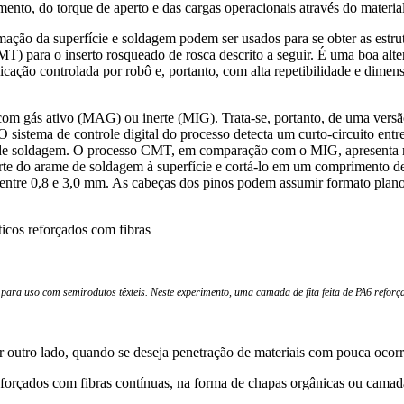
mento, do torque de aperto e das cargas operacionais através do materia
ação da superfície e soldagem podem ser usados para se obter as estrutu
MT) para o inserto rosqueado de rosca descrito a seguir. É uma boa alte
licação controlada por robô e, portanto, com alta repetibilidade e dim
 gás ativo (MAG) ou inerte (MIG). Trata-se, portanto, de uma versão 
O sistema de controle digital do processo detecta um curto-circuito ent
me de soldagem. O processo CMT, em comparação com o MIG, apresenta m
arte do arame de soldagem à superfície e cortá-lo em um comprimento 
entre 0,8 e 3,0 mm. As cabeças dos pinos podem assumir formato plano
ticos reforçados com fibras
para uso com semirodutos têxteis. Neste experimento, uma camada de fita feita de PA6 reforça
r outro lado, quando se deseja penetração de materiais com pouca ocor
forçados com fibras contínuas, na forma de chapas orgânicas ou camada