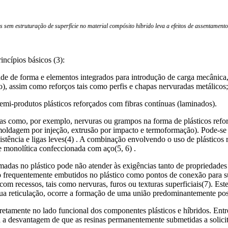
s sem estruturação de superfície no material compósito híbrido leva a efeitos de assentamen
incípios básicos (3):
de de forma e elementos integrados para introdução de carga mecânica, 
), assim como reforços tais como perfis e chapas nervuradas metálicos;
emi-produtos plásticos reforçados com fibras contínuas (laminados).
as como, por exemplo, nervuras ou grampos na forma de plásticos reforç
ldagem por injeção, extrusão por impacto e termoformação). Pode-se 
esistência e ligas leves(4) . A combinação envolvendo o uso de plásti
 monolítica confeccionada com aço(5, 6) .
madas no plástico pode não atender às exigências tanto de propriedades
 frequentemente embutidos no plástico como pontos de conexão para supo
om recessos, tais como nervuras, furos ou texturas superficiais(7). Es
s sua reticulação, ocorre a formação de uma união predominantemente pos
etamente no lado funcional dos componentes plásticos e híbridos. Entre
a a desvantagem de que as resinas permanentemente submetidas a solic