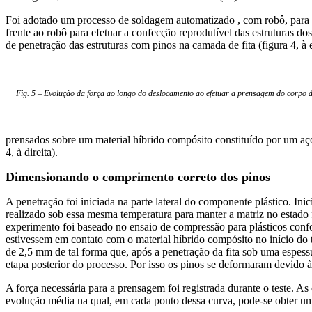
Foi adotado um processo de soldagem automatizado , com robô, para 
frente ao robô para efetuar a confecção reprodutível das estruturas 
de penetração das estruturas com pinos na camada de fita (figura 4, 
Fig. 5 – Evolução da força ao longo do deslocamento ao efetuar a prensagem do corpo d
prensados sobre um material híbrido compósito constituído por um aç
4, à direita).
Dimensionando o comprimento correto dos pinos
A penetração foi iniciada na parte lateral do componente plástico. In
realizado sob essa mesma temperatura para manter a matriz no estado 
experimento foi baseado no ensaio de compressão para plásticos conf
estivessem em contato com o material híbrido compósito no início do
de 2,5 mm de tal forma que, após a penetração da fita sob uma espes
etapa posterior do processo. Por isso os pinos se deformaram devido 
A força necessária para a prensagem foi registrada durante o teste. 
evolução média na qual, em cada ponto dessa curva, pode-se obter um 