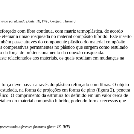
conexão parafusada (fonte: IK, IWF; Gráfico: Hanser)
reforçado com fibra contínua, com matriz termoplástica, de acordo
efetuar a união rosqueada no material compósito híbrido. Este inserto
também passe através do componente plástico do material compósito
sões compressivas permanentes no plástico que surgem como resultado
ção da força de pré-tensionamento da conexão rosqueada.
ste relacionados aos materiais, os quais resultam em mudanças na
 força deve passar através do plástico reforçado com fibras. O objeto
a estudada, na forma de projeções em forma de pino (figura 2), penetra
álico. O comprimento da estrutura foi definido em um valor cerca de
etálico do material compósito híbrido, podendo formar recessos que
resentando diferentes formatos (fonte: IK, IWF)