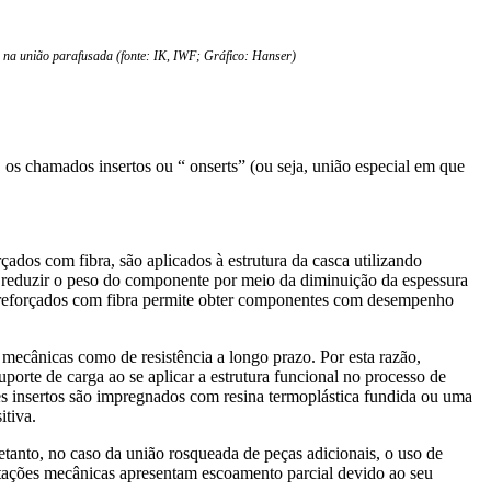
to na união parafusada (fonte: IK, IWF; Gráfico: Hanser)
os chamados insertos ou “ onserts” (ou seja, união especial em que
ados com fibra, são aplicados à estrutura da casca utilizando
reduzir o peso do componente por meio da diminuição da espessura
cos reforçados com fibra permite obter componentes com desempenho
 mecânicas como de resistência a longo prazo. Por esta razão,
rte de carga ao se aplicar a estrutura funcional no processo de
tes insertos são impregnados com resina termoplástica fundida ou uma
itiva.
tanto, no caso da união rosqueada de peças adicionais, o uso de
itações mecânicas apresentam escoamento parcial devido ao seu