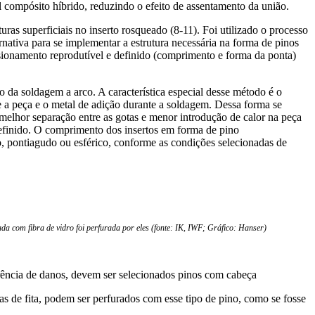
l compósito híbrido, reduzindo o efeito de assentamento da união.
ras superficiais no inserto rosqueado (8-11). Foi utilizado o processo
rnativa para se implementar a estrutura necessária na forma de pinos
ensionamento reprodutível e definido (comprimento e forma da ponta)
da soldagem a arco. A característica especial desse método é o
re a peça e o metal de adição durante a soldagem. Dessa forma se
elhor separação entre as gotas e menor introdução de calor na peça
definido. O comprimento dos insertos em forma de pino
, pontiagudo ou esférico, conforme as condições selecionadas de
da com fibra de vidro foi perfurada por eles (fonte: IK, IWF; Gráfico: Hanser)
rência de danos, devem ser selecionados pinos com cabeça
s de fita, podem ser perfurados com esse tipo de pino, como se fosse