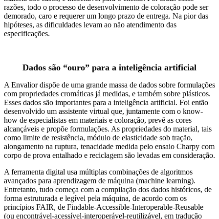
razões, todo o processo de desenvolvimento de coloração pode ser
demorado, caro e requerer um longo prazo de entrega. Na pior das
hipóteses, as dificuldades levam ao não atendimento das
especificações.
Dados são “ouro” para a inteligência artificial
A Envalior dispõe de uma grande massa de dados sobre formulações
com propriedades cromáticas já medidas, e também sobre plásticos.
Esses dados são importantes para a inteligência artificial. Foi então
desenvolvido um assistente virtual que, juntamente com o know-
how de especialistas em materiais e coloração, prevê as cores
alcançáveis e propõe formulações. As propriedades do material, tais
como limite de resistência, módulo de elasticidade sob tração,
alongamento na ruptura, tenacidade medida pelo ensaio Charpy com
corpo de prova entalhado e reciclagem são levadas em consideração.
A ferramenta digital usa múltiplas combinações de algoritmos
avançados para aprendizagem de máquina (machine learning).
Entretanto, tudo começa com a compilação dos dados históricos, de
forma estruturada e legível pela máquina, de acordo com os
princípios FAIR, de Findable-Accessible-Interoperable-Reusable
(ou encontrável-acessível-interoperável-reutilizável, em tradução