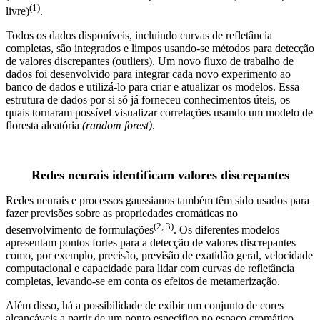
(1)
livre)
.
Todos os dados disponíveis, incluindo curvas de refletância
completas, são integrados e limpos usando-se métodos para detecção
de valores discrepantes (outliers). Um novo fluxo de trabalho de
dados foi desenvolvido para integrar cada novo experimento ao
banco de dados e utilizá-lo para criar e atualizar os modelos. Essa
estrutura de dados por si só já forneceu conhecimentos úteis, os
quais tornaram possível visualizar correlações usando um modelo de
floresta aleatória
(random forest)
.
Redes neurais identificam valores discrepantes
Redes neurais e processos gaussianos também têm sido usados para
fazer previsões sobre as propriedades cromáticas no
(2, 3)
desenvolvimento de formulações
. Os diferentes modelos
apresentam pontos fortes para a detecção de valores discrepantes
como, por exemplo, precisão, previsão de exatidão geral, velocidade
computacional e capacidade para lidar com curvas de refletância
completas, levando-se em conta os efeitos de metamerização.
Além disso, há a possibilidade de exibir um conjunto de cores
alcançáveis a partir de um ponto específico no espaço cromático.