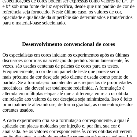
especificações de cores podem ser expressas como valores de L*, a*
e b* sob uma fonte de luz específica, desde que um padrão de cor de
referência seja fornecido. Neste último caso, os valores de cor,
opacidade e qualidade da superfície são determinados e transferidos
para o material-base selecionado.
Desenvolvimento convencional de cores
Os especialistas em cores iniciam os experimentos após as últimas
discussões ocorridas na aceitação do pedido. Simultaneamente, às
vezes, são usadas centenas de paletas de cores para os testes.
Frequentemente, a cor de um painel de teste que parece ser a
mais próxima da cor desejada pelo cliente é usada como ponto de
partida. Se a formulação não atender aos requisitos de propriedades
mecânicas, ela deverá ser totalmente redefinida. A formulação é
alterada em múltiplas etapas até que a diferença entre a cor obtida
em relação aos valores da cor desejada seja minimizada. Isso é feito
principalmente alterando-se, de forma gradual, as concentrações dos
corantes usados.
A cada experimento cria-se a formulação correspondente, a qual é
aplicada em placas moldadas por injeção e, por fim, sua cor é
analisada. Se os valores correspondentes às cores obtidas estiverem
muito distantes, o ciclo de revelação se repete até que os valores L*,