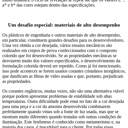
a* e b* das cores estejam dentro das especificações.
Um desafio especial: materiais de alto desempenho
Os plásticos de engenharia e outros materiais de alto desempenho,
em particular, constituem grandes desafios para os desenvolvedores.
Uma vez obtida a cor desejada, vários ensaios mecânicos são
realizados em corpos de prova confeccionados com o composto
colorido que foi desenvolvido. Se as propriedades mecânicas se
desviarem muito dos valores especificados, o desenvolvimento da
formulação colorida deverá ser repetido. Como já foi mencionado,
isso pode acontecer se forem usados corantes cristalinos inorgânicos,
que danificam as fibras de vidro usadas e que, portanto, prejudicam
as propriedades.
Os corantes orgânicos, muitas vezes, não são uma alternativa viável
porque podem apresentar problemas de estabilidade sob altas
temperaturas. Outra dificuldade pode estar no fato de a cor desejada
para uma peça e a cor da amostra desenvolvida combinarem
perfeitamente quando vistas sob a fonte de luz usada, mas que se
mostram muito diferentes quando testadas sob outras condições de
iluminação. Este fenômeno é conhecido como metamerismo e, na
maioria dos casos, é inaceitável para o cliente. Por todas essas