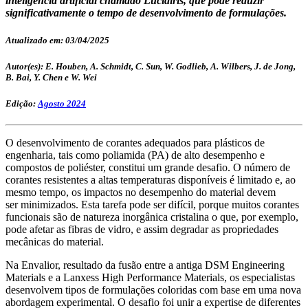
inteligência artificial chamado Lucidiris, que pode reduzir
significativamente o tempo de desenvolvimento de formulações.
Atualizado em: 03/04/2025
Autor(es): E. Houben, A. Schmidt, C. Sun, W. Godlieb, A. Wilbers, J. de Jong,
B. Bai, Y. Chen e W. Wei
Edição:
Agosto 2024
O desenvolvimento de corantes adequados para plásticos de
engenharia, tais como poliamida (PA) de alto desempenho e
compostos de poliéster, constitui um grande desafio. O número de
corantes resistentes a altas temperaturas disponíveis é limitado e, ao
mesmo tempo, os impactos no desempenho do material devem
ser minimizados. Esta tarefa pode ser difícil, porque muitos corantes
funcionais são de natureza inorgânica cristalina o que, por exemplo,
pode afetar as fibras de vidro, e assim degradar as propriedades
mecânicas do material.
Na Envalior, resultado da fusão entre a antiga DSM Engineering
Materials e a Lanxess High Performance Materials, os especialistas
desenvolvem tipos de formulações coloridas com base em uma nova
abordagem experimental. O desafio foi unir a expertise de diferentes