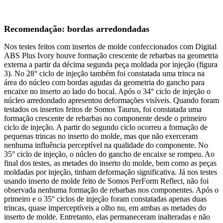
Recomendação: bordas arredondadas
Nos testes feitos com insertos de molde confeccionados com Digital
ABS Plus Ivory houve formação crescente de rebarbas na geometria
externa a partir da décima segunda peça moldada por injeção (figura
3). No 28° ciclo de injeção também foi constatada uma trinca na
área do núcleo com bordas agudas da geometria do gancho para
encaixe no inserto ao lado do bocal. Após o 34° ciclo de injeção o
núcleo arredondado apresentou deformações visíveis. Quando foram
testados os insertos feitos de Somos Taurus, foi constatada uma
formação crescente de rebarbas no componente desde o primeiro
ciclo de injeção. A partir do segundo ciclo ocorreu a formação de
pequenas trincas no inserto do molde, mas que não exerceram
nenhuma influência perceptível na qualidade do componente. No
35° ciclo de injeção, o núcleo do gancho de encaixe se rompeu. Ao
final dos testes, as metades do inserto do molde, bem como as peças
moldadas por injeção, tinham deformação significativa. Já nos testes
usando inserto de molde feito de Somos PerForm Reflect, não foi
observada nenhuma formação de rebarbas nos componentes. Após o
primeiro e o 35° ciclos de injeção foram constatadas apenas duas
trincas, quase imperceptíveis a olho nu, em ambas as metades do
inserto de molde. Entretanto, elas permaneceram inalteradas e não