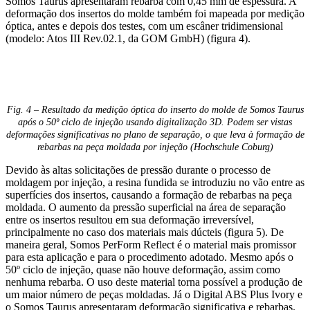
Somos Taurus apresentaram rebarba com 0,45 mm de espessura. A
deformação dos insertos do molde também foi mapeada por medição
óptica, antes e depois dos testes, com um escâner tridimensional
(modelo: Atos III Rev.02.1, da GOM GmbH) (figura 4).
Fig. 4 – Resultado da medição óptica do inserto do molde de Somos Taurus
após o 50º ciclo de injeção usando digitalização 3D. Podem ser vistas
deformações significativas no plano de separação, o que leva à formação de
rebarbas na peça moldada por injeção (Hochschule Coburg)
Devido às altas solicitações de pressão durante o processo de
moldagem por injeção, a resina fundida se introduziu no vão entre as
superfícies dos insertos, causando a formação de rebarbas na peça
moldada. O aumento da pressão superficial na área de separação
entre os insertos resultou em sua deformação irreversível,
principalmente no caso dos materiais mais dúcteis (figura 5). De
maneira geral, Somos PerForm Reflect é o material mais promissor
para esta aplicação e para o procedimento adotado. Mesmo após o
50º ciclo de injeção, quase não houve deformação, assim como
nenhuma rebarba. O uso deste material torna possível a produção de
um maior número de peças moldadas. Já o Digital ABS Plus Ivory e
o Somos Taurus apresentaram deformação significativa e rebarbas.