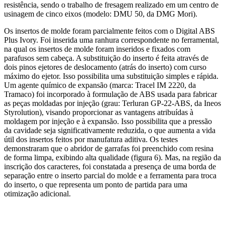
resistência, sendo o trabalho de fresagem realizado em um centro de
usinagem de cinco eixos (modelo: DMU 50, da DMG Mori).
Os insertos de molde foram parcialmente feitos com o Digital ABS
Plus Ivory. Foi inserida uma ranhura correspondente no ferramental,
na qual os insertos de molde foram inseridos e fixados com
parafusos sem cabeça. A substituição do inserto é feita através de
dois pinos ejetores de deslocamento (atrás do inserto) com curso
máximo do ejetor. Isso possibilita uma substituição simples e rápida.
Um agente químico de expansão (marca: Tracel IM 2220, da
Tramaco) foi incorporado à formulação de ABS usada para fabricar
as peças moldadas por injeção (grau: Terluran GP-22-ABS, da Ineos
Styrolution), visando proporcionar as vantagens atribuídas à
moldagem por injeção e à expansão. Isso possibilita que a pressão
da cavidade seja significativamente reduzida, o que aumenta a vida
útil dos insertos feitos por manufatura aditiva. Os testes
demonstraram que o abridor de garrafas foi preenchido com resina
de forma limpa, exibindo alta qualidade (figura 6). Mas, na região da
inscrição dos caracteres, foi constatada a presença de uma borda de
separação entre o inserto parcial do molde e a ferramenta para troca
do inserto, o que representa um ponto de partida para uma
otimização adicional.