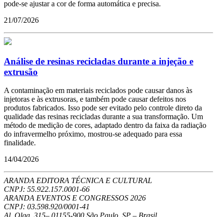
pode-se ajustar a cor de forma automática e precisa.
21/07/2026
Análise de resinas recicladas durante a injeção e
extrusão
A contaminação em materiais reciclados pode causar danos às
injetoras e às extrusoras, e também pode causar defeitos nos
produtos fabricados. Isso pode ser evitado pelo controle direto da
qualidade das resinas recicladas durante a sua transformação. Um
método de medição de cores, adaptado dentro da faixa da radiação
do infravermelho próximo, mostrou-se adequado para essa
finalidade.
14/04/2026
ARANDA EDITORA TÉCNICA E CULTURAL
CNPJ: 55.922.157.0001-66
ARANDA EVENTOS E CONGRESSOS
2026
CNPJ: 03.598.920/0001-41
Al. Olga, 315
–
01155-900
São Paulo
,
SP
–
Brasil