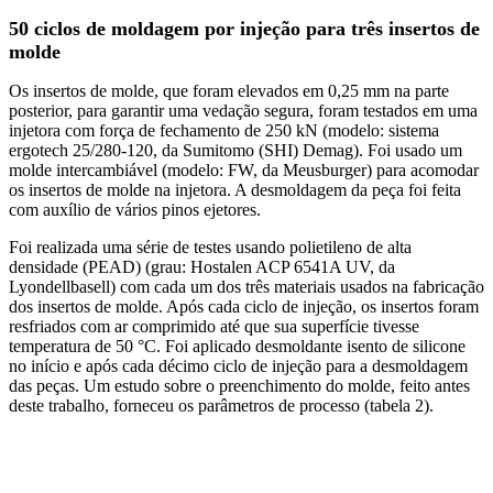
50 ciclos de moldagem por injeção para três insertos de
molde
Os insertos de molde, que foram elevados em 0,25 mm na parte
posterior, para garantir uma vedação segura, foram testados em uma
injetora com força de fechamento de 250 kN (modelo: sistema
ergotech 25/280-120, da Sumitomo (SHI) Demag). Foi usado um
molde intercambiável (modelo: FW, da Meusburger) para acomodar
os insertos de molde na injetora. A desmoldagem da peça foi feita
com auxílio de vários pinos ejetores.
Foi realizada uma série de testes usando polietileno de alta
densidade (PEAD) (grau: Hostalen ACP 6541A UV, da
Lyondellbasell) com cada um dos três materiais usados na fabricação
dos insertos de molde. Após cada ciclo de injeção, os insertos foram
resfriados com ar comprimido até que sua superfície tivesse
temperatura de 50 °C. Foi aplicado desmoldante isento de silicone
no início e após cada décimo ciclo de injeção para a desmoldagem
das peças. Um estudo sobre o preenchimento do molde, feito antes
deste trabalho, forneceu os parâmetros de processo (tabela 2).