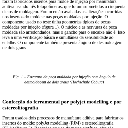
foram fabricados insertos para molde de injeção por manufatura
aditiva usando três fotopolímeros, que foram submetidos a cinquenta
ciclos de moldagem. Foram então avaliadas as alterações ocorridas
nos insertos do molde e nas peças moldadas por injeção. O
componente usado no teste tinha geometrias típicas de peças
moldadas por injeção (figura 1). O núcleo e as nervuras da peça
moldada são arredondados, mas o gancho para o encaixe não é. Isso
leva a uma verificação básica e simultânea da sensibilidade ao
entalhe. O componente também apresenta ângulo de desmoldagem
de dois graus
Fig. 1 – Estrutura da peça moldada por injeção com ângulo de
desmoldagem de dois graus (Hochschule Coburg)
Confecção do ferramental por polyjet modelling e por
estereolitografia
Foram usados dois processos de manufatura aditiva para fabricar os
insertos do molde: polyJet modelling (PJM) e estereolitografia