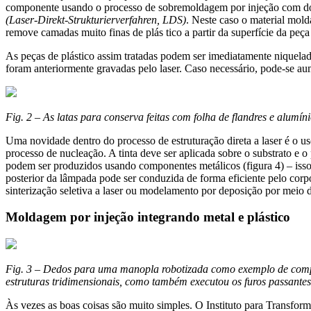
componente usando o processo de sobremoldagem por injeção com dois 
(Laser-Direkt-Strukturierverfahren, LDS)
. Neste caso o material mold
remove camadas muito finas de plás tico a partir da superfície da peça 
As peças de plástico assim tratadas podem ser imediatamente niquelad
foram anteriormente gravadas pelo laser. Caso necessário, pode-se aum
Fig. 2 – As latas para conserva feitas com folha de flandres e alumí
Uma novidade dentro do processo de estruturação direta a laser é o u
processo de nucleação. A tinta deve ser aplicada sobre o substrato e
podem ser produzidos usando componentes metálicos (figura 4) – isso 
posterior da lâmpada pode ser conduzida de forma eficiente pelo corp
sinterização seletiva a laser ou modelamento por deposição por meio 
Moldagem por injeção integrando metal e plástico
Fig. 3 – Dedos para uma manopla robotizada como exemplo de compon
estruturas tridimensionais, como também executou os furos passantes
Às vezes as boas coisas são muito simples. O Instituto para Transfor