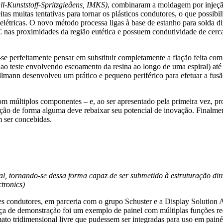
ll-Kunststoff-Spritzgieâens, IMKS)
, combinaram a moldagem por injeçã
itas muitas tentativas para tornar os plásticos condutores, o que poss
étricas. O novo método processa ligas à base de estanho para solda di
C nas proximidades da região eutética e possuem condutividade de ce
se perfeitamente pensar em substituir completamente a fiação feita com
ao teste envolvendo escoamento da resina ao longo de uma espiral) até 
rallmann desenvolveu um prático e pequeno periférico para efetuar a fu
m múltiplos componentes – e, ao ser apresentado pela primeira vez, p
ção de forma alguma deve rebaixar seu potencial de inovação. Finalmen
m ser concebidas.
l, tornando-se dessa forma capaz de ser submetido à estruturação diret
tronics)
tes condutores, em parceria com o grupo Schuster e a Display Solution
peça de demonstração foi um exemplo de painel com múltiplas funções r
mato tridimensional livre que pudessem ser integradas para uso em painé