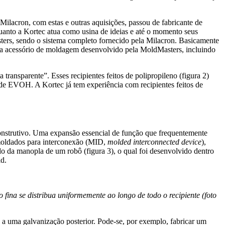
lacron, com estas e outras aquisições, passou de fabricante de
uanto a Kortec atua como usina de ideias e até o momento seus
ters, sendo o sistema completo fornecido pela Milacron. Basicamente
tema acessório de moldagem desenvolvido pela MoldMasters, incluindo
ansparente”. Esses recipientes feitos de polipropileno (figura 2)
de EVOH. A Kortec já tem experiência com recipientes feitos de
onstrutivo. Uma expansão essencial de função que frequentemente
s moldados para interconexão (MID,
molded interconnected device
),
o da manopla de um robô (figura 3), o qual foi desenvolvido dentro
ld.
fina se distribua uniformemente ao longo de todo o recipiente (foto
 a uma galvanização posterior. Pode-se, por exemplo, fabricar um