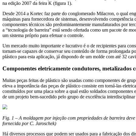
na edição 2007 da feira K (figura 1).
Desde 2014 a Kortec faz parte do conglomerado Milacron, o qual engl
máquinas para fornecedora de sistemas, desenvolvendo competência de
componentes técnicos são predominantemente manufaturados por tercei
a “tecnologia de barreira” está sendo ofertada como um pacote de mo
um sistema próprio para efetuar o controle.
Um mercado muito importante e lucrativo é o de recipientes para cons
tornam-se capazes de conservar seu conteúdo de forma prolongada por
plástico para esta aplicação, já dispondo de um molde com até 32 cavi
Componentes eletricamente condutores, metalizados co
Muitas peças feitas de plástico são usadas como componentes de gru
eleva a importância das peças de plástico consiste em torná-las elet
constituídos por uma placa sobre a qual estão soldados componentes 
de um projeto bem-sucedido pelo grupo de excelência interdisciplinar 
Fig. 1 – A moldagem por injeção com propriedades de barreira deve s
fornecida por C. Jaroschek)
Há diversos processos que podem ser usados para a fabricação dos dis