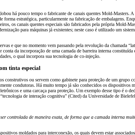
obou há pouco tempo o fabricante de canais quentes Mold-Masters. A Mi
 forma estratégica, particularmente na fabricação de embalagens. Enq
ros, os canais quentes especiais são fabricados pela própria Mold-Mas
dernização para máquinas já existentes; neste caso é utilizado um sis
ervas e que no momento vem passando pela revolução da chamada “lata tr
 conta da incorporação de uma camada de barreira interna constituída 
dades, o qual incorpora sua tecnologia de co-injeção.
m tinta especial
pos construtivos ou servem como gabinete para proteção de um grupo c
ricamente condutoras. Há muito tempo já são conhecidos os dispositivo
eletrônicos e uma carcaça para proteção. Um exemplo desse tipo é o ded
“tecnologia de interação cognitiva” (Cited) da Universidade de Bielefe
er controlada de maneira exata, de forma que a camada interna muito 
positivos moldados para interconexão, os quais devem estar associados