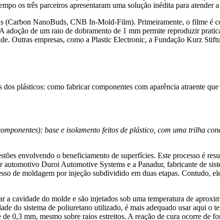
empo os três parceiros apresentaram uma solução inédita para atender 
eis (Carbon NanoBuds, CNB In-Mold-Film). Primeiramente, o filme é co
A adoção de um raio de dobramento de 1 mm permite reproduzir pratica
e. Outras empresas, como a Plastic Electronic, a Fundação Kurz Stiftun
es dos plásticos: como fabricar componentes com aparência atraente que
omponentes): base e isolamento feitos de plástico, com uma trilha con
ões envolvendo o beneficiamento de superfícies. Este processo é resu
r automotivo Duroi Automotive Systems e a Panadur, fabricante de siste
sso de moldagem por injeção subdividido em duas etapas. Contudo, ele 
ar a cavidade do molde e são injetados sob uma temperatura de aprox
ade do sistema de poliuretano utilizado, é mais adequado usar aqui o te
de 0,3 mm, mesmo sobre raios estreitos. A reação de cura ocorre de fo