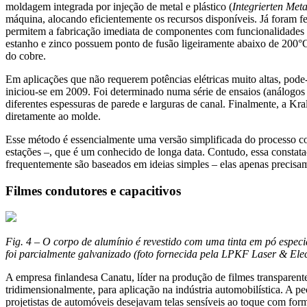
moldagem integrada por injeção de metal e plástico (
Integrierten Meta
máquina, alocando eficientemente os recursos disponíveis. Já foram fe
permitem a fabricação imediata de componentes com funcionalidades el
estanho e zinco possuem ponto de fusão ligeiramente abaixo de 200°
do cobre.
Em aplicações que não requerem potências elétricas muito altas, pode-
iniciou-se em 2009. Foi determinado numa série de ensaios (análogos 
diferentes espessuras de parede e larguras de canal. Finalmente, a K
diretamente ao molde.
Esse método é essencialmente uma versão simplificada do processo co
estações –, que é um conhecido de longa data. Contudo, essa constata
frequentemente são baseados em ideias simples – elas apenas precisa
Filmes condutores e capacitivos
Fig. 4 – O corpo de alumínio é revestido com uma tinta em pó especia
foi parcialmente galvanizado (foto fornecida pela LPKF Laser & Elec
A empresa finlandesa Canatu, líder na produção de filmes transparen
tridimensionalmente, para aplicação na indústria automobilística. A 
projetistas de automóveis desejavam telas sensíveis ao toque com for