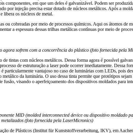
componentes, em que um deles é galvanizável. Podem ser produzidas es
ado por injeção precisa estar dotado de núcleos metálicos. Após a mold
e libera os núcleos de metal.
as ou cobreadas por meio de processos químicos. Aqui os átomos de meta
entar a espessura dessas trilhas metálicas contínuas por meio de proces
nio agora sofrem com a concorrência do plástico (foto fornecida pela M
so de tintas com núcleos metálicos. Dessa forma agora é possível galv
 o processo de estruturação a laser pode ocorrer imediatamente. Dessa 
é particularmente vantajoso no caso de luminárias com LEDs, pois dess
o metálico da luminária. O uso dessa tinta permite que protótipos sejam
de fusão, visando o aperfeiçoamento dos dispositivos moldados para in
ente MID (molded interconnected device ou dispositivo moldado para
 metalizados (foto fornecida pela LaserMicronics)
mação de Plásticos (Institut für Kunststoffverarbeitung, IKV), em Aach