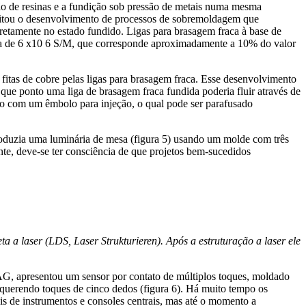
o de resinas e a fundição sob pressão de metais numa mesma
ibilitou o desenvolvimento de processos de sobremoldagem que
retamente no estado fundido. Ligas para brasagem fraca à base de
rca de 6 x10 6 S/M, que corresponde aproximadamente a 10% do valor
 fitas de cobre pelas ligas para brasagem fraca. Esse desenvolvimento
que ponto uma liga de brasagem fraca fundida poderia fluir através de
são com um êmbolo para injeção, o qual pode ser parafusado
roduzia uma luminária de mesa (figura 5) usando um molde com três
te, deve-se ter consciência de que projetos bem-sucedidos
a a laser (LDS, Laser Strukturieren). Após a estruturação a laser ele
 AG, apresentou um sensor por contato de múltiplos toques, moldado
equerendo toques de cinco dedos (figura 6). Há muito tempo os
is de instrumentos e consoles centrais, mas até o momento a