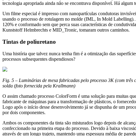
tecnologia apropriada ainda não se encontrava disponível. Há algum t
Um filme especial é impresso com nanopartículas condutoras invisív
usando o processo de rotulagem no molde (IML, In Mold Labelling). 
120% e conformado sem que perca suas características de condutividad
Kunststoff Helmbrechts e MID_Tronic, tomaram outros caminhos.
Tintas de poliuretano
Uma história que talvez nunca tenha fim é a otimização das superfíci
processos subsequentes dispendiosos?
Fig. 5 – Luminárias de mesa fabricadas pelo processo 3K (com três c
solda (foto fornecida pela Krallmann)
O assim chamado processo ColorForm é uma solução para muitas quest
fabricante de máquinas para a transformação de plásticos, o fornecedo
Logo após o início desse desenvolvimento já se dispunha de um proce
por dois componentes.
Ambos os componentes da tinta são misturados logo depois de alcanç
confeccionado na primeira etapa do processo. Devido à baixa viscosid
através de um longo trajeto, mantendo uma espessura média de parede 