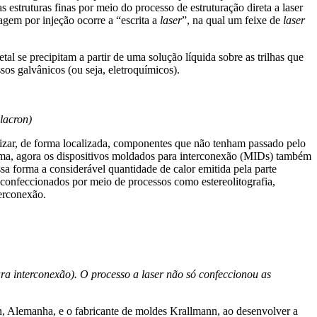
truturas finas por meio do processo de estruturação direta a laser
agem por injeção ocorre a “escrita a
laser
”, na qual um feixe de
laser
l se precipitam a partir de uma solução líquida sobre as trilhas que
sos galvânicos (ou seja, eletroquímicos).
ilacron)
anizar, de forma localizada, componentes que não tenham passado pelo
forma, agora os dispositivos moldados para interconexão (MIDs) também
a forma a considerável quantidade de calor emitida pela parte
 confeccionados por meio de processos como estereolitografia,
terconexão.
 interconexão). O processo a laser não só confeccionou as
en, Alemanha, e o fabricante de moldes Krallmann, ao desenvolver a