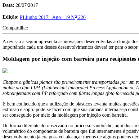
Data:
28/07/2017
o
Edição:
PI Junho 2017 - Ano - 19 N
226
Compartilhe:
A revisão a seguir apresenta as inovações desenvolvidas ao longo dos
importância cada um desses desenvolvimentos deverá ter para o setor 
Moldagem por injeção com barreira para recipientes 
Chapas orgânicas planas são primeiramente transportadas por um rob
molde do tipo LIPA (Lightweight Integrated Process Application ou 
sobreinjetadas com PP reforçado com fibras longas (foto fornecida p
É bem conhecido que a utilização de plásticos levanta muitas questõe
extrusão e sopro pode-se fazer com que sua camada interna seja cons
ser conseguido por meio da moldagem por injeção com barreira.
De forma diferente do observado no processo sanduíche, aqui duas re
volumétrico do componente de barreira que flui internamente é possíve
desenvolvimento já era possível alcançar menos de alguns poucos déci