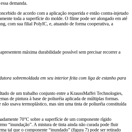
a essa demanda.
ncebido de acordo com a aplicação requerida e então contra-injetado
mente toda a superfície do molde. O filme pode ser alongado em até
g, com sua filial PolyIC, e, atuando de forma cooperativa, a
 apresentem máxima durabilidade possível sem precisar recorrer a
dutora sobremoldada em seu interior feita com liga de estanho para
ltado de um trabalho conjunto entre a KraussMaffei Technologies,
mas de pintura à base de poliuréia aplicada de múltiplas formas.
não usava termoplástico, mas sim uma tinta de poliuréia constituída
imadamente 70°C sobre a superfície de um componente rígido
rmo “inundação”. A mistura de tinta ainda não curada pode fluir
rma tal que o componente “inundado” (figura 7) pode ser retirado