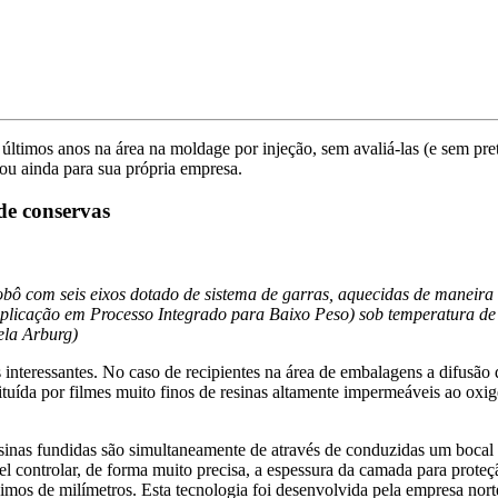
 últimos anos na área na moldage por injeção, sem avaliá-las (e sem pre
ou ainda para sua própria empresa.
de conservas
ô com seis eixos dotado de sistema de garras, aquecidas de maneira 
Aplicação em Processo Integrado para Baixo Peso) sob temperatura de
ela Arburg)
s interessantes. No caso de recipientes na área de embalagens a difus
tituída por filmes muito finos de resinas altamente impermeáveis ao o
sinas fundidas são simultaneamente de através de conduzidas um bocal
l controlar, de forma muito precisa, a espessura da camada para proteç
mos de milímetros. Esta tecnologia foi desenvolvida pela empresa norte