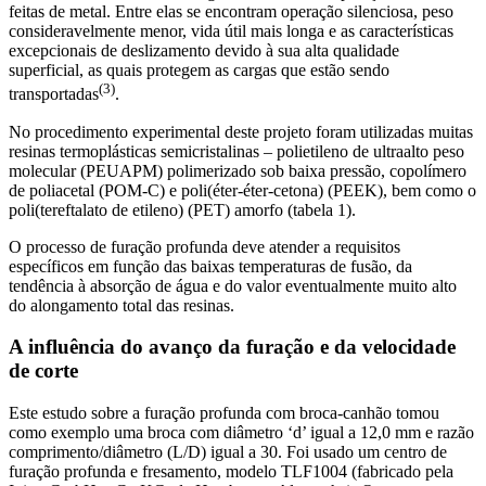
feitas de metal. Entre elas se encontram operação silenciosa, peso
consideravelmente menor, vida útil mais longa e as características
excepcionais de deslizamento devido à sua alta qualidade
superficial, as quais protegem as cargas que estão sendo
(3)
transportadas
.
No procedimento experimental deste projeto foram utilizadas muitas
resinas termoplásticas semicristalinas – polietileno de ultraalto peso
molecular (PEUAPM) polimerizado sob baixa pressão, copolímero
de poliacetal (POM-C) e poli(éter-éter-cetona) (PEEK), bem como o
poli(tereftalato de etileno) (PET) amorfo (tabela 1).
O processo de furação profunda deve atender a requisitos
específicos em função das baixas temperaturas de fusão, da
tendência à absorção de água e do valor eventualmente muito alto
do alongamento total das resinas.
A influência do avanço da furação e da velocidade
de corte
Este estudo sobre a furação profunda com broca-canhão tomou
como exemplo uma broca com diâmetro ‘d’ igual a 12,0 mm e razão
comprimento/diâmetro (L/D) igual a 30. Foi usado um centro de
furação profunda e fresamento, modelo TLF1004 (fabricado pela