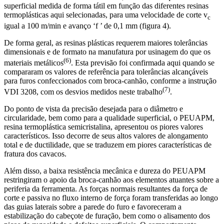
superficial medida de forma tátil em função das diferentes resinas
termoplásticas aqui selecionadas, para uma velocidade de corte v
c
igual a 100 m/min e avanço ‘f ’ de 0,1 mm (figura 4).
De forma geral, as resinas plásticas requerem maiores tolerâncias
dimensionais e de formato na manufatura por usinagem do que os
(6)
materiais metálicos
. Esta previsão foi confirmada aqui quando se
compararam os valores de referência para tolerâncias alcançáveis
para furos confeccionados com broca-canhão, conforme a instrução
(7)
VDI 3208, com os desvios medidos neste trabalho
.
Do ponto de vista da precisão desejada para o diâmetro e
circularidade, bem como para a qualidade superficial, o PEUAPM,
resina termoplástica semicristalina, apresentou os piores valores
característicos. Isso decorre de seus altos valores de alongamento
total e de ductilidade, que se traduzem em piores características de
fratura dos cavacos.
Além disso, a baixa resistência mecânica e dureza do PEUAPM
restringiram o apoio da broca-canhão aos elementos atuantes sobre a
periferia da ferramenta. As forças normais resultantes da força de
corte e passiva no fluxo interno de força foram transferidas ao longo
das guias laterais sobre a parede do furo e favoreceram a
estabilização do cabeçote de furação, bem como o alisamento dos