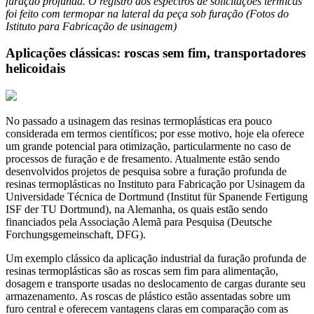
furação profunda. O registro dos espectros de solicitações térmicas
foi feito com termopar na lateral da peça sob furação (Fotos do
Istituto para Fabricação de usinagem)
Aplicações clássicas: roscas sem fim, transportadores
helicoidais
No passado a usinagem das resinas termoplásticas era pouco
considerada em termos científicos; por esse motivo, hoje ela oferece
um grande potencial para otimização, particularmente no caso de
processos de furação e de fresamento. Atualmente estão sendo
desenvolvidos projetos de pesquisa sobre a furação profunda de
resinas termoplásticas no Instituto para Fabricação por Usinagem da
Universidade Técnica de Dortmund (Institut für Spanende Fertigung
ISF der TU Dortmund), na Alemanha, os quais estão sendo
financiados pela Associação Alemã para Pesquisa (Deutsche
Forchungsgemeinschaft, DFG).
Um exemplo clássico da aplicação industrial da furação profunda de
resinas termoplásticas são as roscas sem fim para alimentação,
dosagem e transporte usadas no deslocamento de cargas durante seu
armazenamento. As roscas de plástico estão assentadas sobre um
furo central e oferecem vantagens claras em comparação com as