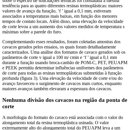
sobre o espectro de solicitações térmicas foi constatada a mesma
tendência para as quatro diferentes resinas termoplásticas: maiores
valores de avanço da furação, ‘f ’ igual a 0,1 mm, estiveram
associados a temperaturas mais baixas, em função dos menores
tempos de contato locais. Além disso, uma elevação da velocidade
de corte levou a um aumento dos valores medidos de temperatura s
máximas sobre a parede do furo.
Complementando esses resultados, foram coletadas amostras dos
cavacos gerados pelos ensaios, os quais foram detalhadamente
caracterizados. Uma análise dos formatos de cavaco gerados sob os
parâmetros de corte v igual a 100 m/ cmin e ‘f ’ igual a 0,1 mm
durante a furação usando broca-canhão de POM-C, PET, PEUAPM
e PEEK permitiu determinar influências uniformes dos parâmetros
de corte para todas as resinas termoplásticas submetidas à furação
profunda (figura 3). Uma elevação da velocidade de corte e/ou do
avanço favoreceu o surgimento de cavacos mais curtos, enquanto
maiores avanços também elevaram a espessura dos cavacos.
Nenhuma divisão dos cavacos na região da ponta de
corte
A morfologia do formato do cavaco está associada com o valor do
alongamento total da resina termoplástica usinada. O valor
extremamente alto do alongamento total do PEUAPM leva a um