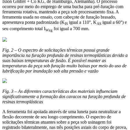
Ixion GmbH + Co KG, de Hamburgo, Alemanha). O processo
ocorreu por meio do emprego de uma bucha para pré-furação com
ferramenta rotativa, mantendo a peça sob processamento fixa. A
ferramenta usada no ensaio, com cabeçote de furação brasado,
apresentava ponta padronizada (K
igual a 110°, K
igual a 60°) e
IS
AS
seu comprimento total I
foi igual a 700 mm.
Wzg
Fig. 2 – O espectro de solicitações térmicas possui grande
importância na furação profunda de resinas termoplásticas devido a
suas baixas temperaturas de fusão. É possível manter as
temperaturas da peça sob furação muito baixas por meio do uso de
lubrificação por inundação sob alta pressão e vazão
Fig. 3 – As diferentes características dos materiais influenciam
significativamente a formação dos cavacos na furação profunda de
resinas termoplásticas
A ferramenta foi apoiada através de uma luneta para neutralizar a
flexão decorrente de seu longo comprimento. O espectro de
solicitações térmicas atuantes sobre a peça sob usinagem foi
registrado bilateralmente, nas três posições axiais do corpo de prova,