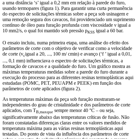
a uma distância ‘s’ igual a 0,2 mm em relação à parede do furo,
usando termopares (figura 1). Para garantir uma curta permanência
do espectro de solicitações térmicas sobre a peça sob usinagem e
uma remoção segura dos cavacos, foi providenciado um suprimento
contínuo de óleo para furação profunda com viscosidade ν igual a
10 mm2/s, o qual foi mantido sob pressão p
igual a 60 bar.
KSS
O ensaio incluiu, numa primeira etapa, uma análise do efeito dos
parâmetros de corte com o objetivo de verificar como a velocidade
de corte (v
igual a 20, ..., 100 m/ cmin) e avanço (‘f ’ igual a 0,01,
c
..., 0,1 mm) influenciava o espectro de solicitações térmicas, a
formação de cavacos e a qualidade do furo. Um gráfico mostra as
máximas temperaturas medidas sobre a parede do furo durante a
execução do processo para as diferentes resinas termoplásticas aqui
estudadas (POMC, PET, PEUAPM e PEEK) em função dos
parâmetros de corte aplicados (figura 2).
As temperaturas máximas da peça sob furação mostraram-se
independentes do grau de cristalinidade e dos parâmetros de corte
aplicados, com T
sempre menor 40 °C – ou seja,
B,maxque
significativamente abaixo das temperaturas críticas de fusão. Não
foram constatadas diferenças claras entre os valores medidos de
temperatura máxima para as várias resinas termoplásticas aqui
testadas. Do ponto de vista da influência dos parâmetros de corte