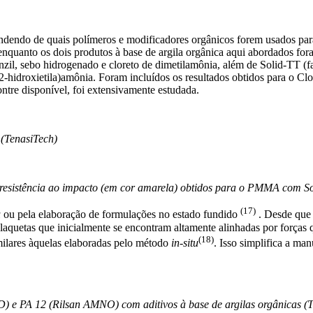
ndendo de quais polímeros e modificadores orgânicos forem usados para
uanto os dois produtos à base de argila orgânica aqui abordados for
il, sebo hidrogenado e cloreto de dimetilamônia, além de Solid-TT (f
is-(2-hidroxietila)amônia. Foram incluídos os resultados obtidos para o
ntre disponível, foi extensivamente estudada.
 (TenasiTech)
 e resistência ao impacto (em cor amarela) obtidos para o PMMA com So
(17)
u
ou pela elaboração de formulações no estado fundido
. Desde que 
plaquetas que inicialmente se encontram altamente alinhadas por força
(18)
milares àquelas elaboradas pelo método
in-situ
. Isso simplifica a ma
 e PA 12 (Rilsan AMNO) com aditivos à base de argilas orgânicas (T