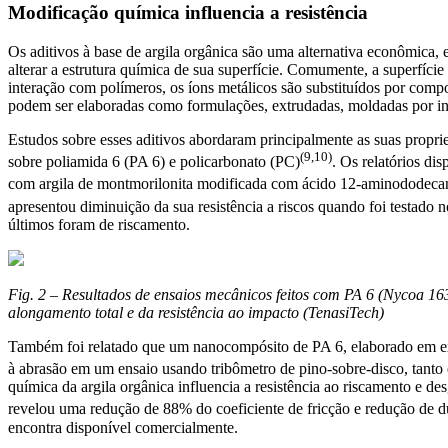
Modificação química influencia a resistência
Os aditivos à base de argila orgânica são uma alternativa econômica,
alterar a estrutura química de sua superfície. Comumente, a superfície 
interação com polímeros, os íons metálicos são substituídos por comp
podem ser elaboradas como formulações, extrudadas, moldadas por i
Estudos sobre esses aditivos abordaram principalmente as suas proprie
(9,10)
sobre poliamida 6 (PA 6) e policarbonato (PC)
. Os relatórios di
com argila de montmorilonita modificada com ácido 12-aminododeca
apresentou diminuição da sua resistência a riscos quando foi testado
últimos foram de riscamento.
Fig. 2 – Resultados de ensaios mecânicos feitos com PA 6 (Nycoa 
alongamento total e da resistência ao impacto (TenasiTech)
Também foi relatado que um nanocompósito de PA 6, elaborado em ext
à abrasão em um ensaio usando tribômetro de pino-sobre-disco, tan
química da argila orgânica influencia a resistência ao riscamento e
revelou uma redução de 88% do coeficiente de fricção e redução de 
encontra disponível comercialmente.