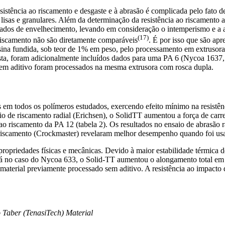
esistência ao riscamento e desgaste e à abrasão é complicada pelo fato d
es lisas e granulares. Além da determinação da resistência ao riscamento
rados de envelhecimento, levando em consideração o intemperismo e a 
(17)
riscamento não são diretamente comparáveis
. É por isso que são apr
sina fundida, sob teor de 1% em peso, pelo processamento em extrusora
sta, foram adicionalmente incluídos dados para uma PA 6 (Nycoa 1637,
em aditivo foram processados na mesma extrusora com rosca dupla.
 em todos os polímeros estudados, exercendo efeito mínimo na resistên
io de riscamento radial (Erichsen), o SolidTT aumentou a força de car
ia ao riscamento da PA 12 (tabela 2). Os resultados no ensaio de abrasão 
 riscamento (Crockmaster) revelaram melhor desempenho quando foi u
priedades físicas e mecânicas. Devido à maior estabilidade térmica d
). Já no caso do Nycoa 633, o Solid-TT aumentou o alongamento total e
 material previamente processado sem aditivo. A resistência ao impa
o Taber (TenasiTech) Material