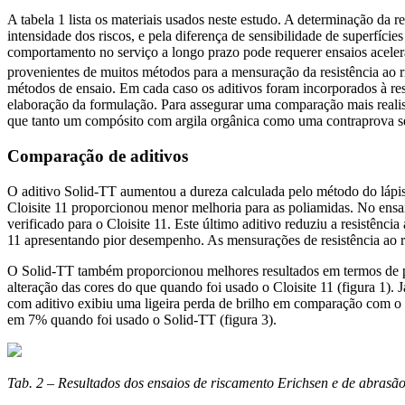
A tabela 1 lista os materiais usados neste estudo. A determinação da r
intensidade dos riscos, e pela diferença de sensibilidade de superfíci
comportamento no serviço a longo prazo pode requerer ensaios acele
provenientes de muitos métodos para a mensuração da resistência ao 
métodos de ensaio. Em cada caso os aditivos foram incorporados à re
elaboração da formulação. Para assegurar uma comparação mais reali
que tanto um compósito com argila orgânica como uma contraprova s
Comparação de aditivos
O aditivo Solid-TT aumentou a dureza calculada pelo método do lápis
Cloisite 11 proporcionou menor melhoria para as poliamidas. No ensa
verificado para o Cloisite 11. Este último aditivo reduziu a resistênc
11 apresentando pior desempenho. As mensurações de resistência ao
O Solid-TT também proporcionou melhores resultados em termos de pro
alteração das cores do que quando foi usado o Cloisite 11 (figura 1
com aditivo exibiu uma ligeira perda de brilho em comparação com o
em 7% quando foi usado o Solid-TT (figura 3).
Tab. 2 – Resultados dos ensaios de riscamento Erichsen e de abrasã