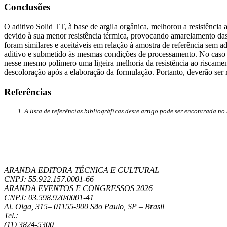
Conclusões
O aditivo Solid TT, à base de argila orgânica, melhorou a resistênc
devido à sua menor resistência térmica, provocando amarelamento das
foram similares e aceitáveis em relação à amostra de referência sem
aditivo e submetido às mesmas condições de processamento. No caso 
nesse mesmo polímero uma ligeira melhoria da resistência ao riscame
descoloração após a elaboração da formulação. Portanto, deverão ser r
Referências
A lista de referências bibliográficas deste artigo pode ser encontrada no
ARANDA EDITORA TÉCNICA E CULTURAL
CNPJ: 55.922.157.0001-66
ARANDA EVENTOS E CONGRESSOS
2026
CNPJ: 03.598.920/0001-41
Al. Olga, 315
–
01155-900
São Paulo
,
SP
–
Brasil
Tel.:
(11) 3824-5300