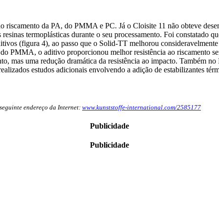
ia ao riscamento da PA, do PMMA e PC. Já o Cloisite 11 não obteve des
 resinas termoplásticas durante o seu processamento. Foi constatado qu
 aditivos (figura 4), ao passo que o Solid-TT melhorou consideravelm
do PMMA, o aditivo proporcionou melhor resistência ao riscamento se
nto, mas uma redução dramática da resistência ao impacto. Também no 
ealizados estudos adicionais envolvendo a adição de estabilizantes térm
 seguinte endereço da Internet:
www.kunststoffe-international.com/2585177
Publicidade
Publicidade