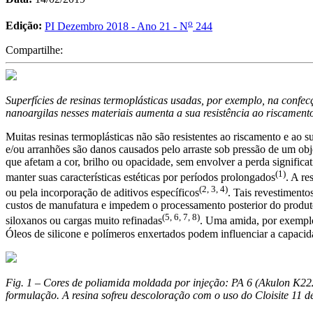
o
Edição:
PI Dezembro 2018 - Ano 21 - N
244
Compartilhe:
Superfícies de resinas termoplásticas usadas, por exemplo, na confe
nanoargilas nesses materiais aumenta a sua resistência ao riscament
Muitas resinas termoplásticas não são resistentes ao riscamento e ao s
e/ou arranhões são danos causados pelo arraste sob pressão de um obj
que afetam a cor, brilho ou opacidade, sem envolver a perda significa
(1)
manter suas características estéticas por períodos prolongados
. A re
(2, 3, 4)
ou pela incorporação de aditivos específicos
. Tais revestimento
custos de manufatura e impedem o processamento posterior do produto 
(5, 6, 7, 8)
siloxanos ou cargas muito refinadas
. Uma amida, por exemplo,
Óleos de silicone e polímeros enxertados podem influenciar a capacida
Fig. 1 – Cores de poliamida moldada por injeção: PA 6 (Akulon K22
formulação. A resina sofreu descoloração com o uso do Cloisite 11 d