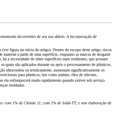
 comumente decorrentes de seu uso diário. A incorporação de
(ver figura no início do artigo). Dentro do escopo deste artigo, riscos
 material a partir de uma superfície, enquanto as marcas de desgaste
, há a necessidade de obter superfícies mais resilientes, que possam
, os quais são aplicados durante ou após o processamento de plásticos,
iação ultravioleta ou termicamente, aumentam significativamente os
ncionais para plásticos, tais como amidas, óleo de silicone,
as ela enfraquecerá muito rapidamente quando estiver sob serviço.
 peças moldadas.
xo: com 1% de Cloisite 11; com 1% de Solid-TT; e sem elaboração de