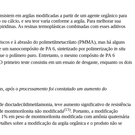
nsistem em argilas modificadas a partir de um agente orgânico para
o ou cálcio, e seu teor varia conforme a argila. Para melhorar sua
iridinas. As resinas termoplásticas combinadas com esses aditivos
a riscos e à abrasão do polimetilmetacrilato (PMMA), mas há alguns
que um nanocompósito de PA 6, sintetizado por polimerização
in situ
que o polímero puro. Entretanto, o mesmo compósito de PA 6
O primeiro teste consistiu em um ensaio de desgaste, enquanto os dois
s, após o processamento foi constatado um aumento do
ioctadecildimetilamonia, teve aumento significativo de resistência
(15)
de montmorilonita não modificada
. Portanto, a modificação
ando 1% em peso de montmorilonita modificada com amônia quaternária
talhes sobre a modificação da argila orgânica e o produto não se