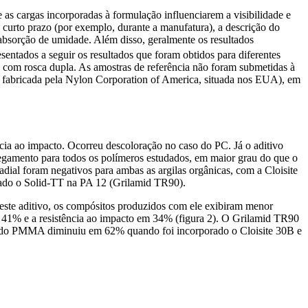
e as cargas incorporadas à formulação influenciarem a visibilidade e
 a curto prazo (por exemplo, durante a manufatura), a descrição do
absorção de umidade. Além disso, geralmente os resultados
esentados a seguir os resultados que foram obtidos para diferentes
 com rosca dupla. As amostras de referência não foram submetidas à
 fabricada pela Nylon Corporation of America, situada nos EUA), em
cia ao impacto. Ocorreu descoloração no caso do PC. Já o aditivo
regamento para todos os polímeros estudados, em maior grau do que o
radial foram negativos para ambas as argilas orgânicas, com a Cloisite
sado o Solid-TT na PA 12 (Grilamid TR90).
este aditivo, os compósitos produzidos com ele exibiram menor
m 41% e a resistência ao impacto em 34% (figura 2). O Grilamid TR90
cto do PMMA diminuiu em 62% quando foi incorporado o Cloisite 30B e