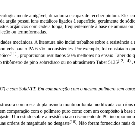
 ecologicamente amigável, duradoura e capaz de receber pintura. Eles co
da argila possui íons metálicos ligados à superfície, geralmente de sódi
ostos orgânicos com cadeia longa, frequentemente à base de aminas ou p
njeção ou termoformadas.
dades mecânicas. A literatura não inclui trabalhos sobre a resistência 
sponíveis para o PA 6 são inconsistentes. Por exemplo, foi constatado 
(11)
nóico
, proporcionou resultados 50% melhores no ensaio Taber do 
(12, 14)
 no tribômetro de pino-sobredisco ou no abrasímetro Taber 5135
. 
1637) e com Solid-TT. Em comparação com o mesmo polímero sem carga
rusora com rosca dupla usando montmorilonita modificada com íons de d
to em comparação com o polímero puro como com um compósito à base 
 desgaste. Um estudo sobre a resistência ao riscamento de PC incorpor
(16)
duas ordens de magnitude no desgaste
. Não foram fornecidos mais de