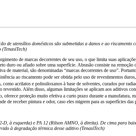
cção de utensílios domésticos são submetidas a danos e ao riscamento
o (TenasiTech)
urgimento de marcas decorrentes de seu uso, o que limita suas aplicações 
eto duro ou afiado sobre uma superfície. Abrasão consiste na remoção de
tiva de material, são denominadas “marcas decorrentes de uso”. Portanto
sistência ao riscamento pode ser obtida pelo uso de revestimentos duros
s, como acrilatos e polissiloxanos à base de solventes, curados por rad
revestido. Além disso, algumas limitações se aplicam aos aditivos conve
 oferece proteção muito efetiva a curto prazo durante a manufatura, m
de de receber pintura e odor, caso eles migrem para as superfícies das
2-D, à esquerda) e PA 12 (Rilson AMNO, à direita). De cima para bai
evido à degradação térmica desse aditivo (TenasiTech)