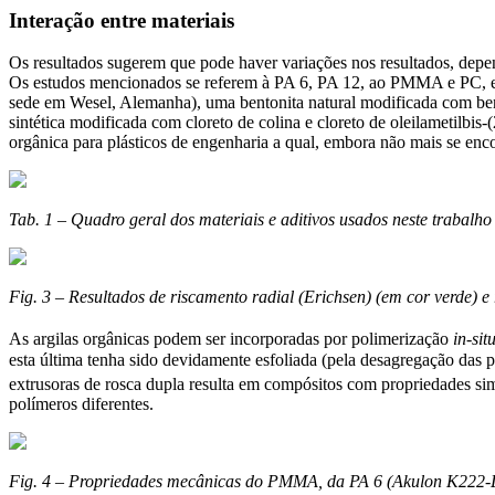
Interação entre materiais
Os resultados sugerem que pode haver variações nos resultados, depe
Os estudos mencionados se referem à PA 6, PA 12, ao PMMA e PC, enq
sede em Wesel, Alemanha), uma bentonita natural modificada com benz
sintética modificada com cloreto de colina e cloreto de oleilametilb
orgânica para plásticos de engenharia a qual, embora não mais se enco
Tab. 1 – Quadro geral dos materiais e aditivos usados neste trabalho
Fig. 3 – Resultados de riscamento radial (Erichsen) (em cor verde)
As argilas orgânicas podem ser incorporadas por polimerização
in-sit
esta última tenha sido devidamente esfoliada (pela desagregação das 
extrusoras de rosca dupla resulta em compósitos com propriedades si
polímeros diferentes.
Fig. 4 – Propriedades mecânicas do PMMA, da PA 6 (Akulon K222-D)