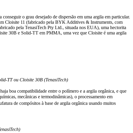
 conseguir o grau desejado de dispersão em uma argila em particular.
am Cloisite 11 (fabricado pela BYK Additives & Instruments, com
abricado pela TenasiTech Pty Ltd., situada nos EUA), uma hectorita
 Cloisite 30B e Solid-TT em PMMA, uma vez que Cloisite é uma argila
lid-TT ou Cloisite 30B (TenasiTech)
haja boa compatibilidade entre o polímero e a argila orgânica, e que
s químicas, mecânicas e termodinâmicas), o processamento em
nufatura de compósitos à base de argila orgânica usando muitos
enasiTech)