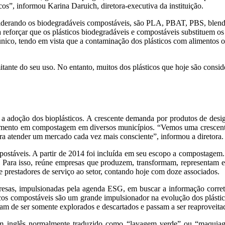
cos”, informou Karina Daruich, diretora-executiva da instituição.
onsiderando os biodegradáveis compostáveis, são PLA, PBAT, PBS, blend
 reforçar que os plásticos biodegradáveis e compostáveis substituem o
nico, tendo em vista que a contaminação dos plásticos com alimentos ou
itante do seu uso. No entanto, muitos dos plásticos que hoje são cons
adoção dos bioplásticos. A crescente demanda por produtos de desig
mento em compostagem em diversos municípios. “Vemos uma crescente 
ara atender um mercado cada vez mais consciente”, informou a diretora.
stáveis. A partir de 2014 foi incluída em seu escopo a compostagem. O
 Para isso, reúne empresas que produzem, transformam, representam e
 prestadores de serviço ao setor, contando hoje com doze associados.
resas, impulsionadas pela agenda ESG, em buscar a informação correta
os compostáveis são um grande impulsionador na evolução dos plástic
deixam de ser somente explorados e descartados e passam a ser reaprovei
 inglês normalmente traduzido como “lavagem verde” ou “maquiagem 