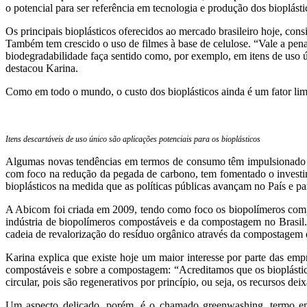
o potencial para ser referência em tecnologia e produção dos bioplásti
Os principais bioplásticos oferecidos ao mercado brasileiro hoje, c
Também tem crescido o uso de filmes à base de celulose. “Vale a pena
biodegradabilidade faça sentido como, por exemplo, em itens de uso ú
destacou Karina.
Como em todo o mundo, o custo dos bioplásticos ainda é um fator lim
Itens descartáveis de uso único são aplicações potenciais para os bioplásticos
Algumas novas tendências em termos de consumo têm impulsionado a 
com foco na redução da pegada de carbono, tem fomentado o investi
bioplásticos na medida que as políticas públicas avançam no País e p
A Abicom foi criada em 2009, tendo como foco os biopolímeros compo
indústria de biopolímeros compostáveis e da compostagem no Brasil.
cadeia de revalorização do resíduo orgânico através da compostagem e
Karina explica que existe hoje um maior interesse por parte das emp
compostáveis e sobre a compostagem: “Acreditamos que os bioplástic
circular, pois são regenerativos por princípio, ou seja, os recursos 
Um aspecto delicado, porém, é o chamado greenwashing, termo em