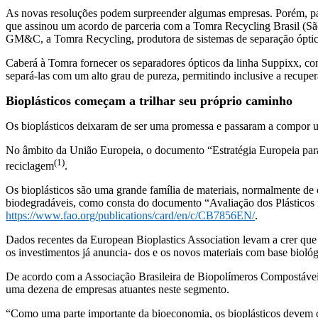
As novas resoluções podem surpreender algumas empresas. Porém, para
que assinou um acordo de parceria com a Tomra Recycling Brasil (São P
GM&C, a Tomra Recycling, produtora de sistemas de separação óptica,
Caberá à Tomra fornecer os separadores ópticos da linha Suppixx, com
separá-las com um alto grau de pureza, permitindo inclusive a recupe
Bioplásticos começam a trilhar seu próprio caminho
Os bioplásticos deixaram de ser uma promessa e passaram a compor um 
No âmbito da União Europeia, o documento “Estratégia Europeia para 
(1)
reciclagem
.
Os bioplásticos são uma grande família de materiais, normalmente de
biodegradáveis, como consta do documento “Avaliação dos Plásticos n
https://www.fao.org/publications/card/en/c/CB7856EN/
.
Dados recentes da European Bioplastics Association levam a crer que a
os investimentos já anuncia- dos e os novos materiais com base bioló
De acordo com a Associação Brasileira de Biopolímeros Compostáveis
uma dezena de empresas atuantes neste segmento.
“Como uma parte importante da bioeconomia, os bioplásticos devem cr