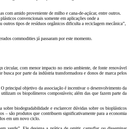
as com amido proveniente de milho e cana-de-açúcar, entre outros.
s plásticos convencionais somente em aplicações onde a
 outros tipos de resíduos orgânicos dificulta a reciclagem mecânica”,
iderados commodities já passaram por este momento.
n circular, com menor impacto no meio ambiente, de fonte renovável
busca por parte da indústria transformadora e donos de marca pelos
 principal objetivo da associação é incentivar o desenvolvimento da
 utilizam os biopolímeros compostáveis; além das que fazem parte da
 sobre biodegradabilidade e esclarecer dúvidas sobre os bioplásticos
os – são produtos que contribuem significativamente para a economia
tados em um novo ciclo.
verde”. Ele designa a prática de omitir, camuflar ou disseminar