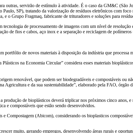
 outras, servirão de estímulo à atividade. É o caso da GM&C (São Jos
aulo, SP), tratando da valorização de resíduos eletrônicos com foco na
 e o Grupo Fragmaq, fabricante de trituradores e soluções para resídu
 tecnologia de processamento de imagens com um nível de resolução que
ração de fios e cabos, aço inox e a separação e reciclagem de polímero
portfólio de novos materiais à disposição da indústria que processa ma
Plásticos na Economia Circular” considera esses materiais bioplásticos
 origem renovável, que podem ser biodegradáveis e compostáveis ou não
a Agricultura e da sua sustentabilidade”, elaborado pela FAO, órgão 
 produção de bioplásticos deverá triplicar nos próximos cinco anos, e n
gica e compostáveis que estão sendo desenvolvidos.
 e Compostagem (Abicom), considerando os bioplasticos compostáveis 
escer muito, gerando empregos, desenvolvendo áreas rurais e oportuni