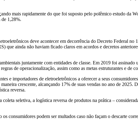
çando mais rapidamente do que foi suposto pelo polêmico estudo da W
m de 1,28%.
letroeletrônicos deve acontecer em decorrência do Decreto Federal no 
) que ainda não haviam ficado claros em acordos e decretos anteriores
ambientais juntamente com entidades de classe. Em 2019 foi assinado
s regras de operacionalização, assim como as metas estruturantes e de c
es e importadores de eletroeletrônicos a oferecer a seus consumidores
 de maneira crescente, alcançando 17% de suas vendas no ano de 2025.
stica reversa.
oleta seletiva, a logística reversa de produtos na prática – consider
o os consumidores podem ser multados caso não façam o descarte correto