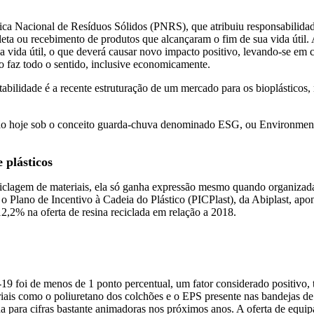
tica Nacional de Resíduos Sólidos (PNRS), que atribuiu responsabilida
eta ou recebimento de produtos que alcançaram o fim de sua vida útil. A
sua vida útil, o que deverá causar novo impacto positivo, levando-se e
to faz todo o sentido, inclusive economicamente.
tabilidade é a recente estruturação de um mercado para os bioplásticos,
estão hoje sob o conceito guarda-chuva denominado ESG, ou Environmen
 plásticos
iclagem de materiais, ela só ganha expressão mesmo quando organizada
 o Plano de Incentivo à Cadeia do Plástico (PICPlast), da Abiplast, a
,2% na oferta de resina reciclada em relação a 2018.
 foi de menos de 1 ponto percentual, um fator considerado positivo, te
iais como o poliuretano dos colchões e o EPS presente nas bandejas de 
para cifras bastante animadoras nos próximos anos. A oferta de equip