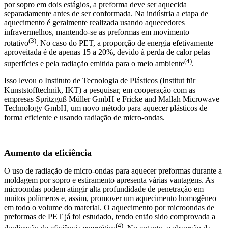
por sopro em dois estágios, a preforma deve ser aquecida
separadamente antes de ser conformada. Na indústria a etapa de
aquecimento é geralmente realizada usando aquecedores
infravermelhos, mantendo-se as preformas em movimento
(3)
rotativo
. No caso do PET, a proporção de energia efetivamente
aproveitada é de apenas 15 a 20%, devido à perda de calor pelas
(4)
superfícies e pela radiação emitida para o meio ambiente
.
Isso levou o Instituto de Tecnologia de Plásticos (Institut für
Kunststofftechnik, IKT) a pesquisar, em cooperação com as
empresas Spritzguß Müller GmbH e Fricke and Mallah Microwave
Technology GmbH, um novo método para aquecer plásticos de
forma eficiente e usando radiação de micro-ondas.
Aumento da eficiência
O uso de radiação de micro-ondas para aquecer preformas durante a
moldagem por sopro e estiramento apresenta várias vantagens. As
microondas podem atingir alta profundidade de penetração em
muitos polímeros e, assim, promover um aquecimento homogêneo
em todo o volume do material. O aquecimento por microondas de
preformas de PET já foi estudado, tendo então sido comprovada a
(4)