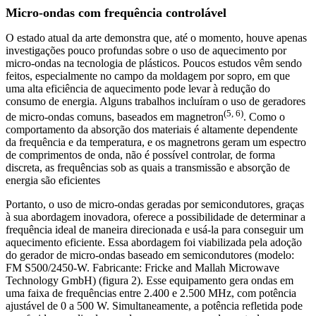
Micro-ondas com frequência controlável
O estado atual da arte demonstra que, até o momento, houve apenas
investigações pouco profundas sobre o uso de aquecimento por
micro-ondas na tecnologia de plásticos. Poucos estudos vêm sendo
feitos, especialmente no campo da moldagem por sopro, em que
uma alta eficiência de aquecimento pode levar à redução do
consumo de energia. Alguns trabalhos incluíram o uso de geradores
(5, 6)
de micro-ondas comuns, baseados em magnetron
. Como o
comportamento da absorção dos materiais é altamente dependente
da frequência e da temperatura, e os magnetrons geram um espectro
de comprimentos de onda, não é possível controlar, de forma
discreta, as frequências sob as quais a transmissão e absorção de
energia são eficientes
Portanto, o uso de micro-ondas geradas por semicondutores, graças
à sua abordagem inovadora, oferece a possibilidade de determinar a
frequência ideal de maneira direcionada e usá-la para conseguir um
aquecimento eficiente. Essa abordagem foi viabilizada pela adoção
do gerador de micro-ondas baseado em semicondutores (modelo:
FM S500/2450-W. Fabricante: Fricke and Mallah Microwave
Technology GmbH) (figura 2). Esse equipamento gera ondas em
uma faixa de frequências entre 2.400 e 2.500 MHz, com potência
ajustável de 0 a 500 W. Simultaneamente, a potência refletida pode