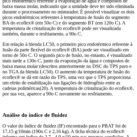
pico endotérmico referente à evaporação de água e compostos de
baixa massa molar, indicando que a umidade deve ter sido eliminada
durante o processamento no misturador. É possível visualizar os dois
picos endotérmicos referentes à temperatura de fusão do segmento
BA do ecoflex® (em 50o C) e do segmento BT (em 120o C). A
temperatura de cristalização do ecoflex® pode ser visualizada
também, durante o resfriamento, a 90o C.
Em relação à blenda LC50, o primeiro pico endotérmico referente à
fusão da parte flexível do ecoflex® (BA) pode ser visualizado em
torno de 50o C. O segundo pico de fusão, no entanto, é visualizado
mais tarde a 130o C, junto da evaporação da água e compostos de
baixa massa molar (descritos anteriormente no DSC do TPS puro e
no TGA da blenda LC50). O aumento da temperatura de fusão do
ecoflex® se dá em razão do TPS, uma vez que o TPS proporciona
um efeito de estabilização nas ligações de hidrogênio entre as
cadeias poliméricas(20). A temperatura de cristalização do ecoflex®,
por sua vez, aparece a 90o C novamente no resfriamento.
Análise do índice de fluidez
O valor do índice de fluidez (IF) encontrado para o PBAT foi de
17,15 g/10min (190o C e 2,16 kg). A ficha técnica do ecoflex®
informa um índice de 2.7 - 4.9 g/10 min nas mesmas condições. A