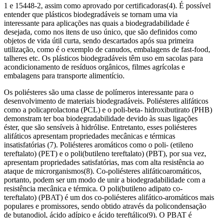
1 e 15448-2, assim como aprovado por certificadoras(4). É possível
entender que plásticos biodegradáveis se tornam uma via
interessante para aplicações nas quais a biodegradabilidade é
desejada, como nos itens de uso único, que são definidos como
objetos de vida útil curta, sendo descartados após sua primeira
utilização, como é o exemplo de canudos, embalagens de fast-food,
talheres etc. Os plásticos biodegradáveis têm uso em sacolas para
acondicionamento de resíduos orgânicos, filmes agrícolas e
embalagens para transporte alimentício.
Os poliésteres são uma classe de polímeros interessante para o
desenvolvimento de materiais biodegradáveis. Poliésteres alifáticos
como a policaprolactona (PCL) e o poli-beta- hidroxibutirato (PHB)
demonstram ter boa biodegradabilidade devido às suas ligações
éster, que são sensíveis à hidrólise. Entretanto, esses poliésteres
alifáticos apresentam propriedades mecânicas e térmicas
insatisfatórias (7). Poliésteres aromáticos como o poli- (etileno
tereftalato) (PET) e o poli(butileno tereftalato) (PBT), por sua vez,
apresentam propriedades satisfatórias, mas com alta resistência ao
ataque de microrganismos(8). Co-poliésteres alifáticoaromáticos,
portanto, podem ser um modo de unir a biodegradabilidade com a
resistência mecânica e térmica. O poli(butileno adipato co-
tereftalato) (PBAT) é um dos co-poliésteres alifático-aromáticos mais
populares e promissores, sendo obtido através da policondensação
de butanodiol, ácido adípico e ácido tereftálico(9). O PBAT é