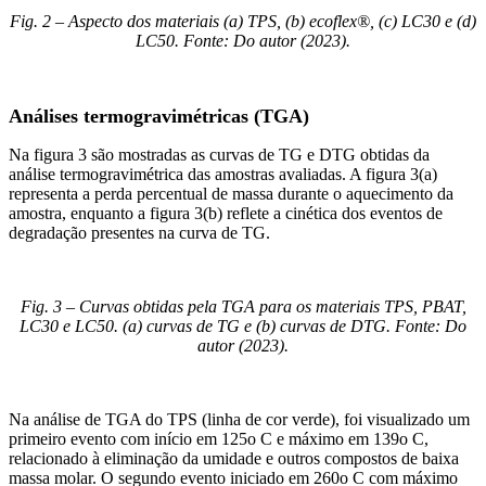
Fig. 2 – Aspecto dos materiais (a) TPS, (b) ecoflex®, (c) LC30 e (d)
LC50. Fonte: Do autor (2023).
Análises termogravimétricas (TGA)
Na figura 3 são mostradas as curvas de TG e DTG obtidas da
análise termogravimétrica das amostras avaliadas. A figura 3(a)
representa a perda percentual de massa durante o aquecimento da
amostra, enquanto a figura 3(b) reflete a cinética dos eventos de
degradação presentes na curva de TG.
Fig. 3 – Curvas obtidas pela TGA para os materiais TPS, PBAT,
LC30 e LC50. (a) curvas de TG e (b) curvas de DTG. Fonte: Do
autor (2023).
Na análise de TGA do TPS (linha de cor verde), foi visualizado um
primeiro evento com início em 125o C e máximo em 139o C,
relacionado à eliminação da umidade e outros compostos de baixa
massa molar. O segundo evento iniciado em 260o C com máximo