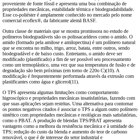
proveniente de fonte fóssil e apresenta uma boa combinação de
propriedades mecânicas, estabilidade térmica e biodegradabilidade.
Esse co-poliéster é amplamente conhecido no mercado pelo nome
comercial ecoflex®, da fabricante alemã BASF.
Outra classe de materiais que se mostra promissora no estudo de
polímeros biodegradáveis são os polissacarídeos como o amido. O
amido (formado pela amilose e amilopectina) é um polímero natural
que se encontra no milho, trigo, arroz, batata, entre outros, sendo
biodegradável e de baixo custo. Entretanto, o amido deve ser
modificado (plastificado) a fim de ser possível seu processamento
como um termoplástico, uma vez que sua temperatura de fusão e de
degradação são bem próximas (em torno de 220o C)(10). A
modificação é frequentemente performada através da extrusão com
plastificantes como água e glicerol(11).
O TPS apresenta algumas limitações como comportamento
higroscópico e propriedades mecânicas insatisfatórias, fazendo com
que suas aplicações sejam restritas. Uma alternativa para contornar
os pontos negativos citados é associar o TPS a algum outro polímero
sintético com propriedades mecânicas e reológicas mais satisfatórias,
como o PBAT. A produção de blendas TPS/PBAT apresenta
vantagens como a melhora da resistência mecânica e à umidade do
TPS; redução do custo da blenda e aumento do teor de carbono
renovável, o que é de interesse do setor industrial e