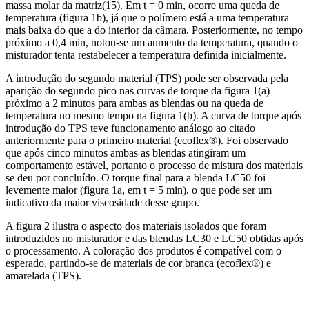
massa molar da matriz(15). Em t = 0 min, ocorre uma queda de
temperatura (figura 1b), já que o polímero está a uma temperatura
mais baixa do que a do interior da câmara. Posteriormente, no tempo
próximo a 0,4 min, notou-se um aumento da temperatura, quando o
misturador tenta restabelecer a temperatura definida inicialmente.
A introdução do segundo material (TPS) pode ser observada pela
aparição do segundo pico nas curvas de torque da figura 1(a)
próximo a 2 minutos para ambas as blendas ou na queda de
temperatura no mesmo tempo na figura 1(b). A curva de torque após
introdução do TPS teve funcionamento análogo ao citado
anteriormente para o primeiro material (ecoflex®). Foi observado
que após cinco minutos ambas as blendas atingiram um
comportamento estável, portanto o processo de mistura dos materiais
se deu por concluído. O torque final para a blenda LC50 foi
levemente maior (figura 1a, em t = 5 min), o que pode ser um
indicativo da maior viscosidade desse grupo.
A figura 2 ilustra o aspecto dos materiais isolados que foram
introduzidos no misturador e das blendas LC30 e LC50 obtidas após
o processamento. A coloração dos produtos é compatível com o
esperado, partindo-se de materiais de cor branca (ecoflex®) e
amarelada (TPS).