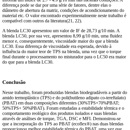
diferença pode se dar por uma série de fatores, dentre elas o
diâmetro de abertura da matriz, condições de acondicionamento do
material etc. O valor encontrado experimentalmente neste trabalho é
compatível com outros da literatura(21, 22).
A blenda LC30 apresentou um valor de IF de 28,73 g/10 min. A
blenda LC50, por sua vez, apresentou 8,99 g/10 min, uma fluidez
menor e, consequentemente, viscosidade maior do que a blenda
LC30. Essa diferença de viscosidade era esperada, devido à
influência do maior teor de TPS na blenda, uma vez que o torque
final durante o processamento no misturador para o LC50 era maior
do que para a blenda LC30.
Conclusão
Nesse trabalho, foram produzidas blendas biodegradáveis a partir do
amido termoplástico (TPS) e do poli(butileno adipato co-tereftalato)
(PBAT) em duas composições diferentes (30%TPS+70%PBAT;
50%TPS+ 50%PBAT). Foram estudadas a estabilidade térmica e o
comportamento reológico dos produtos isolados e suas blendas
através de análises de torque, TGA, DSC e MFI. Demonstrou-se
que a incorporação do TPS ao PBAT (ecoflex®) nas duas blendas
proporcionou melhor estabilidade térmica do PBAT, uma vez que