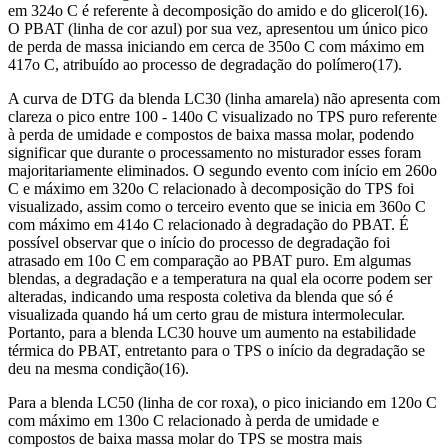
em 324o C é referente à decomposição do amido e do glicerol(16).
O PBAT (linha de cor azul) por sua vez, apresentou um único pico
de perda de massa iniciando em cerca de 350o C com máximo em
417o C, atribuído ao processo de degradação do polímero(17).
A curva de DTG da blenda LC30 (linha amarela) não apresenta com
clareza o pico entre 100 - 140o C visualizado no TPS puro referente
à perda de umidade e compostos de baixa massa molar, podendo
significar que durante o processamento no misturador esses foram
majoritariamente eliminados. O segundo evento com início em 260o
C e máximo em 320o C relacionado à decomposição do TPS foi
visualizado, assim como o terceiro evento que se inicia em 360o C
com máximo em 414o C relacionado à degradação do PBAT. É
possível observar que o início do processo de degradação foi
atrasado em 10o C em comparação ao PBAT puro. Em algumas
blendas, a degradação e a temperatura na qual ela ocorre podem ser
alteradas, indicando uma resposta coletiva da blenda que só é
visualizada quando há um certo grau de mistura intermolecular.
Portanto, para a blenda LC30 houve um aumento na estabilidade
térmica do PBAT, entretanto para o TPS o início da degradação se
deu na mesma condição(16).
Para a blenda LC50 (linha de cor roxa), o pico iniciando em 120o C
com máximo em 130o C relacionado à perda de umidade e
compostos de baixa massa molar do TPS se mostra mais