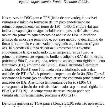
segundo aquecimento. Fonte: Do autor (2023).
Nas curvas de DSC para o TPS (linha de cor verde), é possível
visualizar o início da formação de um pico endotérmico no
primeiro aquecimento em torno de 130 – 140o C (figura 4a) que
indica a evaporação de água ocluída e compostos de baixa massa
molar. No primeiro aquecimento da análise de DSC o histórico
térmico da amostra é removido e, por esse motivo, o decréscimo do
fluxo de calor não é visualizado no segundo aquecimento (figura
4c). Já o ecoflex® (linha de cor azul) mostrou dois eventos
endotérmicos largos indicando duas temperaturas de fusão: a
primeira, referente ao segmento butileno adipato (BA) da molécula,
próximo a 50o C, e a segunda, referente ao segmento rígido butileno
tereftalato (BT), em torno de 120 oC. Isso é atribuído à estrutura
cristalina do PBAT, que é formada pela cristalização mista das
unidades de BT e BA. A primeira temperatura de fusão (50o C) está
relacionada à formação do vértice cristalino contendo principalmente
unidades de BA. A segunda temperatura de fusão (120o C)
corresponde à fusão dos cristais relacionados à parte mais rígida do
PBAT, o BT(19). . A temperatura de cristalização pode ser
visualizada no resfriamento, próxima a 90o C(17).
De forma análoga ao TGA para a blenda LC30, esta não apresentou