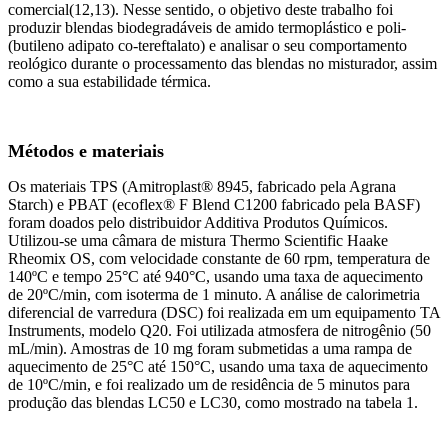
comercial(12,13). Nesse sentido, o objetivo deste trabalho foi
produzir blendas biodegradáveis de amido termoplástico e poli-
(butileno adipato co-tereftalato) e analisar o seu comportamento
reológico durante o processamento das blendas no misturador, assim
como a sua estabilidade térmica.
Métodos e materiais
Os materiais TPS (Amitroplast® 8945, fabricado pela Agrana
Starch) e PBAT (ecoflex® F Blend C1200 fabricado pela BASF)
foram doados pelo distribuidor Additiva Produtos Químicos.
Utilizou-se uma câmara de mistura Thermo Scientific Haake
Rheomix OS, com velocidade constante de 60 rpm, temperatura de
140ºC e tempo 25°C até 940°C, usando uma taxa de aquecimento
de 20ºC/min, com isoterma de 1 minuto. A análise de calorimetria
diferencial de varredura (DSC) foi realizada em um equipamento TA
Instruments, modelo Q20. Foi utilizada atmosfera de nitrogênio (50
mL/min). Amostras de 10 mg foram submetidas a uma rampa de
aquecimento de 25°C até 150°C, usando uma taxa de aquecimento
de 10ºC/min, e foi realizado um de residência de 5 minutos para
produção das blendas LC50 e LC30, como mostrado na tabela 1.