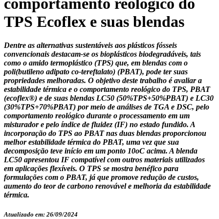
comportamento reológico do
TPS Ecoflex e suas blendas
Dentre as alternativas sustentáveis aos plásticos fósseis
convencionais destacam-se os bioplásticos biodegradáveis, tais
como o amido termoplástico (TPS) que, em blendas com o
poli(butileno adipato co-tereftalato) (PBAT), pode ter suas
propriedades melhoradas. O objetivo deste trabalho é avaliar a
estabilidade térmica e o comportamento reológico do TPS, PBAT
(ecoflex®) e de suas blendas LC50 (50%TPS+50%PBAT) e LC30
(30%TPS+70%PBAT) por meio de análises de TGA e DSC, pelo
comportamento reológico durante o processamento em um
misturador e pelo índice de fluidez (IF) no estado fundido. A
incorporação do TPS ao PBAT nas duas blendas proporcionou
melhor estabilidade térmica do PBAT, uma vez que sua
decomposição teve início em um ponto 10oC acima. A blenda
LC50 apresentou IF compatível com outros materiais utilizados
em aplicações flexíveis. O TPS se mostra benéfico para
formulações com o PBAT, já que promove redução de custos,
aumento do teor de carbono renovável e melhoria da estabilidade
térmica.
Atualizado em: 26/09/2024