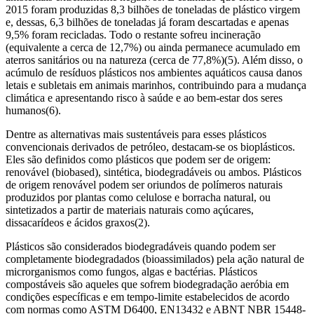
2015 foram produzidas 8,3 bilhões de toneladas de plástico virgem
e, dessas, 6,3 bilhões de toneladas já foram descartadas e apenas
9,5% foram recicladas. Todo o restante sofreu incineração
(equivalente a cerca de 12,7%) ou ainda permanece acumulado em
aterros sanitários ou na natureza (cerca de 77,8%)(5). Além disso, o
acúmulo de resíduos plásticos nos ambientes aquáticos causa danos
letais e subletais em animais marinhos, contribuindo para a mudança
climática e apresentando risco à saúde e ao bem-estar dos seres
humanos(6).
Dentre as alternativas mais sustentáveis para esses plásticos
convencionais derivados de petróleo, destacam-se os bioplásticos.
Eles são definidos como plásticos que podem ser de origem:
renovável (biobased), sintética, biodegradáveis ou ambos. Plásticos
de origem renovável podem ser oriundos de polímeros naturais
produzidos por plantas como celulose e borracha natural, ou
sintetizados a partir de materiais naturais como açúcares,
dissacarídeos e ácidos graxos(2).
Plásticos são considerados biodegradáveis quando podem ser
completamente biodegradados (bioassimilados) pela ação natural de
microrganismos como fungos, algas e bactérias. Plásticos
compostáveis são aqueles que sofrem biodegradação aeróbia em
condições específicas e em tempo-limite estabelecidos de acordo
com normas como ASTM D6400, EN13432 e ABNT NBR 15448-