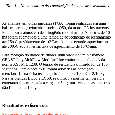
Tab. 1 – Nomenclatura da composição das amostras avaliadas
As análises termogravimétricas (TGA) foram realizadas em uma
balança termogravimétrica modelo Q50, da marca TA Instruments.
Foi utilizada atmosfera de nitrogênio (90 mL/min). Amostras de 10
mg foram submetidas a uma rampa de aquecimento de resfriamento
até 25o C (resfriamento de 10ºC/min) e um segundo aquecimento
até 200oC sob a mesma taxa de aquecimento de 10ºC/min.
Para medição do índice de fluidez utilizou-se de um plastômero
CEAST Italy MeltFlow Modular Line conforme o método A da
norma ASTM D1238. O tempo de residência utilizado foi de 180
segundos. Para o ecoflex®, foram adotadas as condições
mencionadas na ficha técnica pelo fabricante: 190o C e 2,16 kg.
Para as blendas LC30 e LC50, se utilizou a mesma temperatura,
entretanto foi empregada a carga de 5 kg, uma vez que as amostras
não fluíram a 2,16 kg.
Resultados e discussões
Processamento no misturador interno