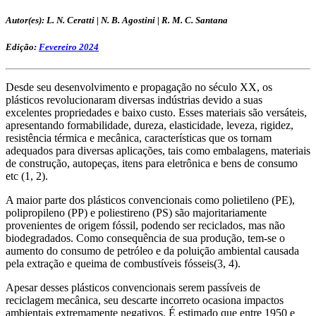
Autor(es): L. N. Ceratti | N. B. Agostini | R. M. C. Santana
Edição:
Fevereiro 2024
Desde seu desenvolvimento e propagação no século XX, os
plásticos revolucionaram diversas indústrias devido a suas
excelentes propriedades e baixo custo. Esses materiais são versáteis,
apresentando formabilidade, dureza, elasticidade, leveza, rigidez,
resistência térmica e mecânica, características que os tornam
adequados para diversas aplicações, tais como embalagens, materiais
de construção, autopeças, itens para eletrônica e bens de consumo
etc (1, 2).
A maior parte dos plásticos convencionais como polietileno (PE),
polipropileno (PP) e poliestireno (PS) são majoritariamente
provenientes de origem fóssil, podendo ser reciclados, mas não
biodegradados. Como consequência de sua produção, tem-se o
aumento do consumo de petróleo e da poluição ambiental causada
pela extração e queima de combustíveis fósseis(3, 4).
Apesar desses plásticos convencionais serem passíveis de
reciclagem mecânica, seu descarte incorreto ocasiona impactos
ambientais extremamente negativos. É estimado que entre 1950 e