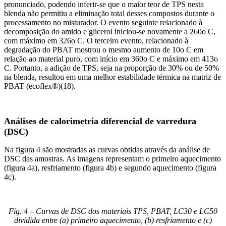
pronunciado, podendo inferir-se que o maior teor de TPS nesta
blenda não permitiu a eliminação total desses compostos durante o
processamento no misturador. O evento seguinte relacionado à
decomposição do amido e glicerol iniciou-se novamente a 260o C,
com máximo em 326o C. O terceiro evento, relacionado à
degradação do PBAT mostrou o mesmo aumento de 10o C em
relação ao material puro, com início em 360o C e máximo em 413o
C. Portanto, a adição de TPS, seja na proporção de 30% ou de 50%
na blenda, resultou em uma melhor estabilidade térmica na matriz de
PBAT (ecoflex®)(18).
Análises de calorimetria diferencial de varredura
(DSC)
Na figura 4 são mostradas as curvas obtidas através da análise de
DSC das amostras. As imagens representam o primeiro aquecimento
(figura 4a), resfriamento (figura 4b) e segundo aquecimento (figura
4c).
Fig. 4 – Curvas de DSC dos materiais TPS, PBAT, LC30 e LC50
dividida entre (a) primeiro aquecimento, (b) resfriamento e (c)