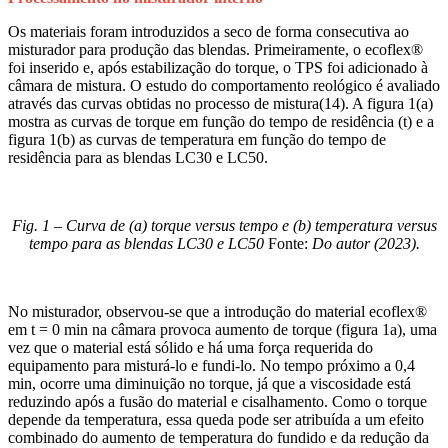
Os materiais foram introduzidos a seco de forma consecutiva ao
misturador para produção das blendas. Primeiramente, o ecoflex®
foi inserido e, após estabilização do torque, o TPS foi adicionado à
câmara de mistura. O estudo do comportamento reológico é avaliado
através das curvas obtidas no processo de mistura(14). A figura 1(a)
mostra as curvas de torque em função do tempo de residência (t) e a
figura 1(b) as curvas de temperatura em função do tempo de
residência para as blendas LC30 e LC50.
Fig. 1 – Curva de (a) torque versus tempo e (b) temperatura versus
tempo para as blendas LC30 e LC50
Fonte:
Do autor (2023).
No misturador, observou-se que a introdução do material ecoflex®
em t = 0 min na câmara provoca aumento de torque (figura 1a), uma
vez que o material está sólido e há uma força requerida do
equipamento para misturá-lo e fundi-lo. No tempo próximo a 0,4
min, ocorre uma diminuição no torque, já que a viscosidade está
reduzindo após a fusão do material e cisalhamento. Como o torque
depende da temperatura, essa queda pode ser atribuída a um efeito
combinado do aumento de temperatura do fundido e da redução da