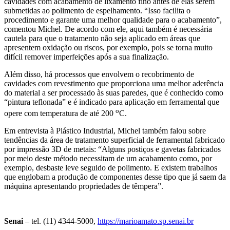
cavidades com acabamento de lixamento fino antes de elas serem
submetidas ao polimento de espelhamento. “Isso facilita o
procedimento e garante uma melhor qualidade para o acabamento”,
comentou Michel. De acordo com ele, aqui também é necessária
cautela para que o tratamento não seja aplicado em áreas que
apresentem oxidação ou riscos, por exemplo, pois se torna muito
difícil remover imperfeições após a sua finalização.
Além disso, há processos que envolvem o recobrimento de
cavidades com revestimento que proporciona uma melhor aderência
do material a ser processado às suas paredes, que é conhecido como
“pintura teflonada” e é indicado para aplicação em ferramental que
o
opere com temperatura de até 200
C.
Em entrevista à Plástico Industrial, Michel também falou sobre
tendências da área de tratamento superficial de ferramental fabricado
por impressão 3D de metais: “Alguns postiços e gavetas fabricados
por meio deste método necessitam de um acabamento como, por
exemplo, desbaste leve seguido de polimento. E existem trabalhos
que englobam a produção de componentes desse tipo que já saem da
máquina apresentando propriedades de têmpera”.
Senai
– tel. (11) 4344-5000,
https://marioamato.sp.senai.br