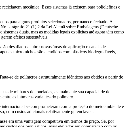
 reciclagem mecânica. Esses sistemas já existem para poliolefinas e
nos para alguns produtos selecionados, permanece fechado. A
m. No parágrafo 21 (1) 2 da Lei Alemã sobre Embalagens (Deutsche
e sistemas duais, mas as medidas legais explícitas até agora têm como
gerem efeitos sustentáveis.
são desafiados a abrir novas áreas de aplicação e canais de
 apenas micro nichos são atendidos com plásticos biodegradáveis,
ata-se de polímeros estruturalmente idênticos aos obtidos a partir de
as de milhares de toneladas, e atualmente sua capacidade de
 entre as inúmeras variantes do polímero.
e internacional se comprometeram com a proteção do meio ambiente e
o, com custos adicionais relativamente gerenciáveis.
ltasse em uma vantagem competitiva em termos de preço. Se, por
uais custos dos bioplásticos, mais elevados em comparação com os