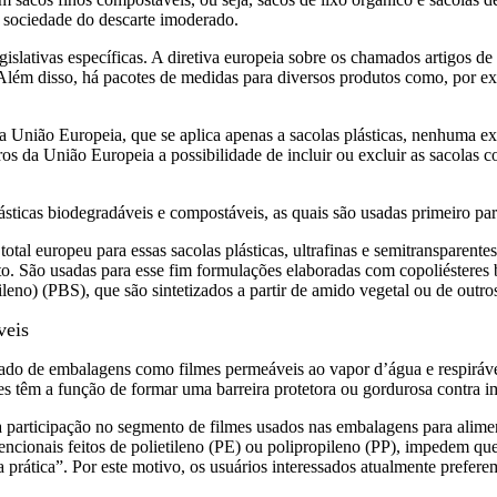
a sociedade do descarte imoderado.
lativas específicas. A diretiva europeia sobre os chamados artigos de p
 Além disso, há pacotes de medidas para diversos produtos como, por ex
 União Europeia, que se aplica apenas a sacolas plásticas, nenhuma ex
os da União Europeia a possibilidade de incluir ou excluir as sacola
lásticas biodegradáveis e compostáveis, as quais são usadas primeiro par
al europeu para essas sacolas plásticas, ultrafinas e semitransparente
ito. São usadas para esse fim formulações elaboradas com copoliésteres 
tileno) (PBS), que são sintetizados a partir de amido vegetal ou de outr
veis
do de embalagens como filmes permeáveis ao vapor d’água e respiráve
es têm a função de formar uma barreira protetora ou gordurosa contra i
a participação no segmento de filmes usados nas embalagens para alime
ncionais feitos de polietileno (PE) ou polipropileno (PP), impedem qu
ática”. Por este motivo, os usuários interessados atualmente preferem 