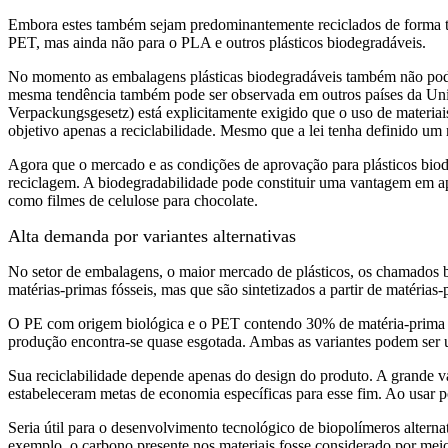
Embora estes também sejam predominantemente reciclados de forma térmi
PET, mas ainda não para o PLA e outros plásticos biodegradáveis.
No momento as embalagens plásticas biodegradáveis também não pode
mesma tendência também pode ser observada em outros países da Uniã
Verpackungsgesetz) está explicitamente exigido que o uso de materiai
objetivo apenas a reciclabilidade. Mesmo que a lei tenha definido um
Agora que o mercado e as condições de aprovação para plásticos biode
reciclagem. A biodegradabilidade pode constituir uma vantagem em apl
como filmes de celulose para chocolate.
Alta demanda por variantes alternativas
No setor de embalagens, o maior mercado de plásticos, os chamados bio
matérias-primas fósseis, mas que são sintetizados a partir de matérias
O PE com origem biológica e o PET contendo 30% de matéria-prima na
produção encontra-se quase esgotada. Ambas as variantes podem ser us
Sua reciclabilidade depende apenas do design do produto. A grande 
estabeleceram metas de economia específicas para esse fim. Ao usar p
Seria útil para o desenvolvimento tecnológico de biopolímeros alte
exemplo, o carbono presente nos materiais fosse considerado por mei