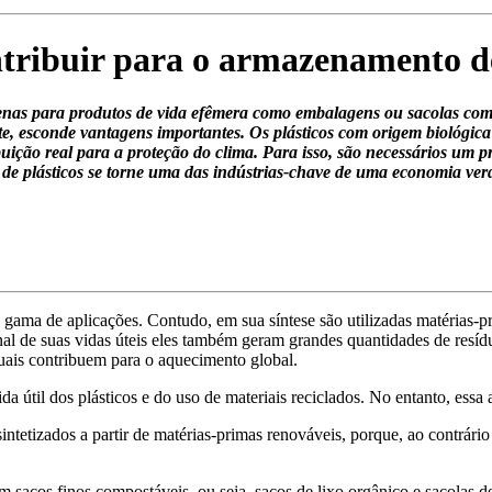
ntribuir para o armazenamento 
penas para produtos de vida efêmera como embalagens ou sacolas com
ente, esconde vantagens importantes. Os plásticos com origem bioló
buição real para a proteção do clima. Para isso, são necessários um 
de plásticos se torne uma das indústrias-chave de uma economia ver
ma de aplicações. Contudo, em sua síntese são utilizadas matérias-pri
 de suas vidas úteis eles também geram grandes quantidades de resíduos,
ais contribuem para o aquecimento global.
útil dos plásticos e do uso de materiais reciclados. No entanto, essa 
intetizados a partir de matérias-primas renováveis, porque, ao contrário
m sacos finos compostáveis, ou seja, sacos de lixo orgânico e sacolas 