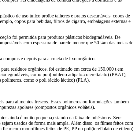
lástico de uso único proíbe talheres e pratos descartáveis, copos de
emplo, copos para bebidas, filtros de cigarro, embalagens externas e
ceção foi permitida para produtos plásticos biodegradáveis. De
s compostáveis com espessura de parede menor que 50 ¼m das metas de
a compras e depois para a coleta de lixo orgânico.
s para resíduos orgânicos, foi estimado em cerca de 150.000 t em
biodegradáveis, como poli(butileno adipato-cotereftalato) (PBAT),
os polímeros, como o poli (ácido láctico) (PLA).
is para alimentos frescos. Esses polímeros ou formulações também
mpurezas apolares (compostos orgânicos voláteis).
ntos ainda é muito pequena,estando na faixa de milésimos. Seus
e sejam usados de forma mais ampla. Além disso, os filmes feitos com
ficar com monofilmes feitos de PE, PP ou poli(tereftalato de etileno)