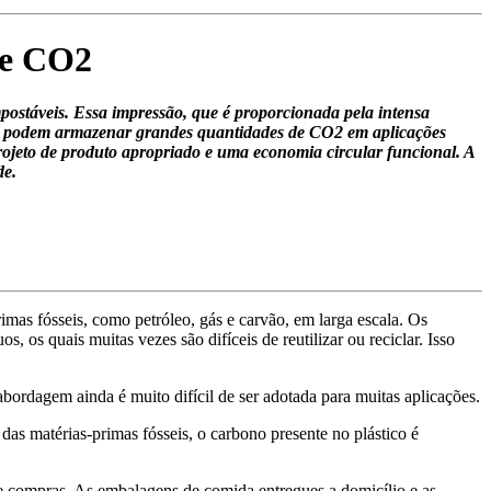
de CO2
postáveis. Essa impressão, que é proporcionada pela intensa
gica podem armazenar grandes quantidades de CO2 em aplicações
projeto de produto apropriado e uma economia circular funcional. A
de.
mas fósseis, como petróleo, gás e carvão, em larga escala. Os
 os quais muitas vezes são difíceis de reutilizar ou reciclar. Isso
abordagem ainda é muito difícil de ser adotada para muitas aplicações.
 das matérias-primas fósseis, o carbono presente no plástico é
de compras. As embalagens de comida entregues a domicílio e as