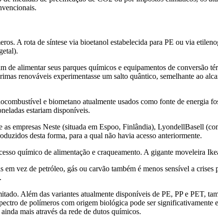
onvencionais.
ímeros. A rota de síntese via bioetanol estabelecida para PE ou via et
etal).
teriam de alimentar seus parques químicos e equipamentos de conversão té
imas renováveis experimentasse um salto quântico, semelhante ao alca
 biocombustível e biometano atualmente usados como fonte de energia f
oneladas estariam disponíveis.
re as empresas Neste (situada em Espoo, Finlândia), LyondellBasell (
uzidos desta forma, para a qual não havia acesso anteriormente.
esso químico de alimentação e craqueamento. A gigante moveleira Ikea 
 em vez de petróleo, gás ou carvão também é menos sensível a crises po
.
imitado. Além das variantes atualmente disponíveis de PE, PP e PET, tam
espectro de polímeros com origem biológica pode ser significativamente
 ainda mais através da rede de dutos químicos.