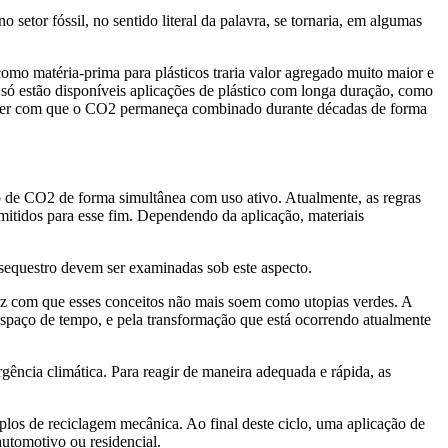
 setor fóssil, no sentido literal da palavra, se tornaria, em algumas
como matéria-prima para plásticos traria valor agregado muito maior e
ó estão disponíveis aplicações de plástico com longa duração, como
 fazer com que o CO2 permaneça combinado durante décadas de forma
o de CO2 de forma simultânea com uso ativo. Atualmente, as regras
itidos para esse fim. Dependendo da aplicação, materiais
sequestro devem ser examinadas sob este aspecto.
faz com que esses conceitos não mais soem como utopias verdes. A
espaço de tempo, e pela transformação que está ocorrendo atualmente
ncia climática. Para reagir de maneira adequada e rápida, as
los de reciclagem mecânica. Ao final deste ciclo, uma aplicação de
automotivo ou residencial.