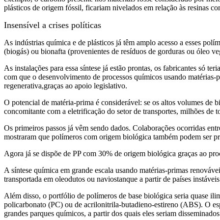
plásticos de origem fóssil, ficariam nivelados em relação às resinas c
Insensível a crises políticas
As indústrias química e de plásticos já têm amplo acesso a esses pol
(biogás) ou bionafta (provenientes de resíduos de gorduras ou óleo veg
As instalações para essa síntese já estão prontas, os fabricantes só 
com que o desenvolvimento de processos químicos usando matérias-pr
regenerativa,graças ao apoio legislativo.
O potencial de matéria-prima é considerável: se os altos volumes de
concomitante com a eletrificação do setor de transportes, milhões de t
Os primeiros passos já vêm sendo dados. Colaborações ocorridas ent
mostraram que polímeros com origem biológica também podem ser prod
Agora já se dispõe de PP com 30% de origem biológica graças ao proc
A síntese química em grande escala usando matérias-primas renováveis
transportada em oleodutos ou naviostanque a partir de países instáveis
Além disso, o portfólio de polímeros de base biológica seria quase il
policarbonato (PC) ou de acrilonitrila-butadieno-estireno (ABS). O 
grandes parques químicos, a partir dos quais eles seriam disseminados