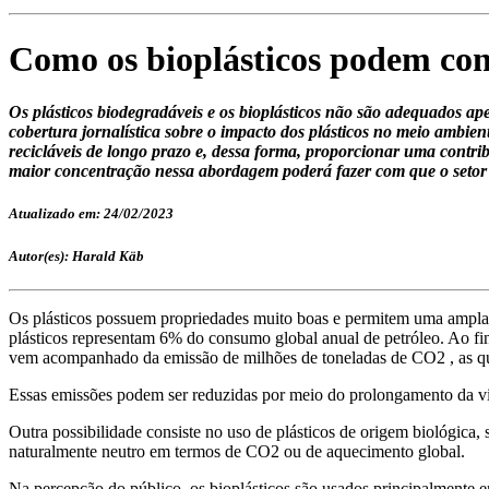
Como os bioplásticos podem co
Os plásticos biodegradáveis e os bioplásticos não são adequados a
cobertura jornalística sobre o impacto dos plásticos no meio ambi
recicláveis de longo prazo e, dessa forma, proporcionar uma contri
maior concentração nessa abordagem poderá fazer com que o setor 
Atualizado em: 24/02/2023
Autor(es): Harald Käb
Os plásticos possuem propriedades muito boas e permitem uma ampla ga
plásticos representam 6% do consumo global anual de petróleo. Ao final
vem acompanhado da emissão de milhões de toneladas de CO2 , as qu
Essas emissões podem ser reduzidas por meio do prolongamento da vida 
Outra possibilidade consiste no uso de plásticos de origem biológica, s
naturalmente neutro em termos de CO2 ou de aquecimento global.
Na percepção do público, os bioplásticos são usados principalmente e