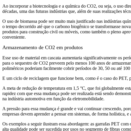
Ao incorporar a biotecnologia e a química do CO2, ou seja, o uso direto
décadas, uma das futuras indústrias que, além de suas realizações técni
O uso de biomassa pode ser muito mais justificado nas indústrias quím
o tempo decorrido até que o carbono biogênico se transformasse nov
produtos para construção civil ou móveis, como também o pleno apro
conveniente.
Armazenamento de CO2 em produtos
Esse uso de material em cascata aumentaria significativamente os pe
para o sequestro de CO2 preveem pelo menos 100 anos de armazenament
poliméricos poderiam facilmente cobrir períodos de 30, 50 ou até 100
E um ciclo de reciclagem que funcione bem, como é o caso do PET, p
A meta de redução de temperatura em 1,5 °C, que foi globalmente est
rapidez com que essa mudança pode ser realizada está sendo demonstr
na indústria automotiva em função da eletromobilidade.
A pressão para essa mudança é grande e vai continuar crescendo, por
empresas devem aprender a pensar em sistemas, de forma holística, e a
Os exemplos a seguir ilustram essa abordagem: as garrafas PET com or
alta qualidade pode ser sucedida por usos no segmento de fibras como,