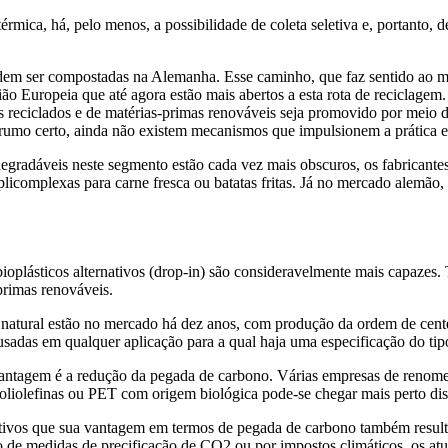
ca, há, pelo menos, a possibilidade de coleta seletiva e, portanto, de
m ser compostadas na Alemanha. Esse caminho, que faz sentido ao me
o Europeia que até agora estão mais abertos a esta rota de reciclage
s reciclados e de matérias-primas renováveis seja promovido por meio d
 rumo certo, ainda não existem mecanismos que impulsionem a prática e 
gradáveis neste segmento estão cada vez mais obscuros, os fabricantes 
icomplexas para carne fresca ou batatas fritas. Já no mercado alemão,
plásticos alternativos (drop-in) são consideravelmente mais capazes. Tr
-primas renováveis.
tural estão no mercado há dez anos, com produção da ordem de centen
adas em qualquer aplicação para a qual haja uma especificação do tipo
vantagem é a redução da pegada de carbono. Várias empresas de renom
oliolefinas ou PET com origem biológica pode-se chegar mais perto diss
rnativos que sua vantagem em termos de pegada de carbono também resu
o de medidas de precificação de CO2 ou por impostos climáticos, os at