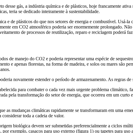
 desse gás, a indústria química e de plásticos, hoje francamente ativa no
cas, teria se dedicado inteiramente à sustentabilidade.
ica e de plásticos do que nos setores de energia e combustível. Usá-la 
amente em CO2 atmosférico poderia ser enormemente prolongado. Não s
veitamento de processos de reutilização, reparo e reciclagem poderá
ríodos de manejo do CO2 e poderia representar uma espécie de sequestr
o e apenas florestas, na forma de madeira, e solos ou mares são perm
 anos.
oderia novamente estender o período de armazenamento. As regras de 
abelecida para combater o cada vez mais urgente problema climático, 
ada pela transformação do setor de energia, que ocorreu em um curto 
que as mudanças climáticas rapidamente se transformaram em uma emergê
 considerar toda a cadeia de valor.
igem biológica devem ser submetidas preferencialmente a ciclos múltip
 por exemplo, casacos para uso externo (figura 1) ou tapetes para uso 