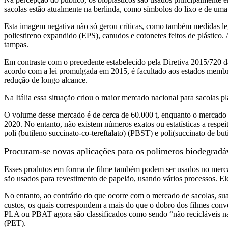
sacolas estão atualmente na berlinda, como símbolos do lixo e de um
Esta imagem negativa não só gerou críticas, como também medidas legis
poliestireno expandido (EPS), canudos e cotonetes feitos de plástico.
tampas.
Em contraste com o precedente estabelecido pela Diretiva 2015/720 da
acordo com a lei promulgada em 2015, é facultado aos estados membr
redução de longo alcance.
Na Itália essa situação criou o maior mercado nacional para sacolas p
O volume desse mercado é de cerca de 60.000 t, enquanto o mercado tot
2020. No entanto, não existem números exatos ou estatísticas a respe
poli (butileno succinato-co-tereftalato) (PBST) e poli(succinato de bu
Procuram-se novas aplicações para os polímeros biodegradá
Esses produtos em forma de filme também podem ser usados no merca
são usados para revestimento de papelão, usando vários processos. El
No entanto, ao contrário do que ocorre com o mercado de sacolas, su
custos, os quais correspondem a mais do que o dobro dos filmes conve
PLA ou PBAT agora são classificados como sendo “não recicláveis na pr
(PET).