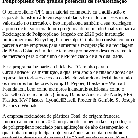
Polipropileno tem grande potencial de revalorização
O polipropileno (PP), um material commodity cuja aditivação é
capaz de transformá-lo em especialidade, tem sido cada vez mais
valorizado no mercado, e isso impulsiona também a sua reciclagem,
a ponto de ter sido criado um programa denominado Coalizão para a
Reciclagem de Polipropileno, lançado em 2020 pela instituição
norte-americana Recycling Partnership. O trabalho consiste em uma
parceria entre empresas para aumentar a recuperação e a reciclagem
de PP nos Estados Unidos, e também promover o desenvolvimento
de mercado para o consumo de PP reciclado de alta qualidade.
Esse programa faz parte da iniciativa “Caminho para a
Circularidade” da instituição, a qual tem apoio de financiadores que
representam todos os elos da cadeia de valor do material, incluindo
os membros fundadores Keurig Dr Pepper, Braskem e Walmart
Foundation, bem como membros inaugurais adicionais como o
Conselho Americano de Química, Danone América do Norte, EFS
Plastics, KW Plastics, LyondellBasell, Procter & Gamble, St. Joseph
Plastics e Winpak.
A empresa recicladora de plásticos Total, de origem francesa,
também anunciou em 2020 um plano de aumento da sua produção
de polipropileno reciclado para aplicações de alto desempenho, o
qual tinha como principal objetivo à época aumentar o volume