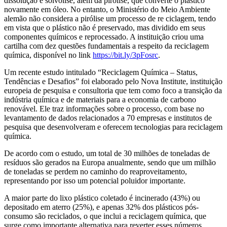
dissolução e solvólise, além da pirólise, que converte o plástico
novamente em óleo. No entanto, o Ministério do Meio Ambiente
alemão não considera a pirólise um processo de re ciclagem, tendo
em vista que o plástico não é preservado, mas dividido em seus
componentes químicos e reprocessado. A instituição criou uma
cartilha com dez questões fundamentais a respeito da reciclagem
química, disponível no link
https://bit.ly/3pFosrc
.
Um recente estudo intitulado “Reciclagem Química – Status,
Tendências e Desafios” foi elaborado pelo Nova Institute, instituição
europeia de pesquisa e consultoria que tem como foco a transição da
indústria química e de materiais para a economia de carbono
renovável. Ele traz informações sobre o processo, com base no
levantamento de dados relacionados a 70 empresas e institutos de
pesquisa que desenvolveram e oferecem tecnologias para reciclagem
química.
De acordo com o estudo, um total de 30 milhões de toneladas de
resíduos são gerados na Europa anualmente, sendo que um milhão
de toneladas se perdem no caminho do reaproveitamento,
representando por isso um potencial poluidor importante.
A maior parte do lixo plástico coletado é incinerado (43%) ou
depositado em aterro (25%), e apenas 32% dos plásticos pós-
consumo são reciclados, o que inclui a reciclagem química, que
surge como importante alternativa para reverter esses números.