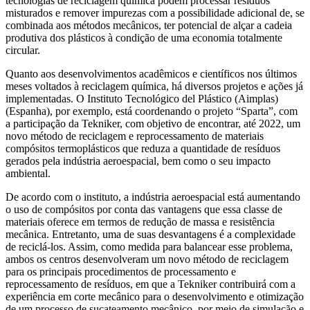
tecnologias de reciclagem química podem processar resíduos
misturados e remover impurezas com a possibilidade adicional de, se
combinada aos métodos mecânicos, ter potencial de alçar a cadeia
produtiva dos plásticos à condição de uma economia totalmente
circular.
Quanto aos desenvolvimentos acadêmicos e científicos nos últimos
meses voltados à reciclagem química, há diversos projetos e ações já
implementadas. O Instituto Tecnológico del Plástico (Aimplas)
(Espanha), por exemplo, está coordenando o projeto “Sparta”, com
a participação da Tekniker, com objetivo de encontrar, até 2022, um
novo método de reciclagem e reprocessamento de materiais
compósitos termoplásticos que reduza a quantidade de resíduos
gerados pela indústria aeroespacial, bem como o seu impacto
ambiental.
De acordo com o instituto, a indústria aeroespacial está aumentando
o uso de compósitos por conta das vantagens que essa classe de
materiais oferece em termos de redução de massa e resistência
mecânica. Entretanto, uma de suas desvantagens é a complexidade
de reciclá-los. Assim, como medida para balancear esse problema,
ambos os centros desenvolveram um novo método de reciclagem
para os principais procedimentos de processamento e
reprocessamento de resíduos, em que a Tekniker contribuirá com a
experiência em corte mecânico para o desenvolvimento e otimização
de um processo de sucateamento mecânico, por meio de simulação e