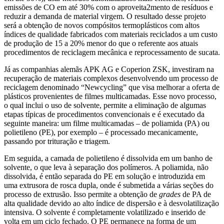
emissões de CO em até 30% com o aproveita2mento de resíduos e
reduzir a demanda de material virgem. O resultado desse projeto
será a obtenção de novos compósitos termoplásticos com altos
índices de qualidade fabricados com materiais reciclados a um custo
de produção de 15 a 20% menor do que o referente aos atuais
procedimentos de reciclagem mecânica e reprocessamento de sucata.
Já as companhias alemãs APK AG e Coperion ZSK, investiram na
recuperação de materiais complexos desenvolvendo um processo de
reciclagem denominado “Newcycling” que visa melhorar a oferta de
plásticos provenientes de filmes multicamadas. Esse novo processo,
o qual inclui o uso de solvente, permite a eliminação de algumas
etapas típicas de procedimentos convencionais e é executado da
seguinte maneira: um filme multicamadas – de poliamida (PA) ou
polietileno (PE), por exemplo – é processado mecanicamente,
passando por trituração e triagem.
Em seguida, a camada de polietileno é dissolvida em um banho de
solvente, o que leva à separação dos polímeros. A poliamida, não
dissolvida, é então separada do PE em solução e introduzida em
uma extrusora de rosca dupla, onde é submetida a várias seções do
processo de extrusão. Isso permite a obtenção de
grades
de PA de
alta qualidade devido ao alto índice de dispersão e à desvolatilização
intensiva. O solvente é completamente volatilizado e inserido de
volta em um ciclo fechado. O PE permanece na forma de um