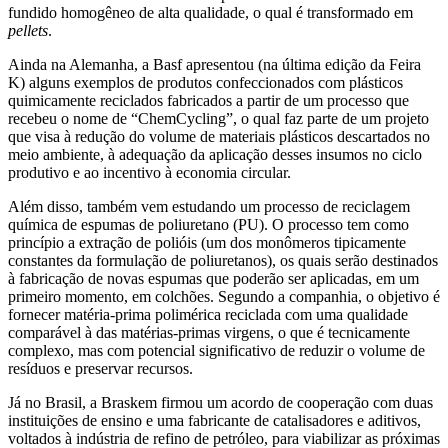
fundido homogêneo de alta qualidade, o qual é transformado em
pellets
.
Ainda na Alemanha, a Basf apresentou (na última edição da Feira
K) alguns exemplos de produtos confeccionados com plásticos
quimicamente reciclados fabricados a partir de um processo que
recebeu o nome de “ChemCycling”, o qual faz parte de um projeto
que visa à redução do volume de materiais plásticos descartados no
meio ambiente, à adequação da aplicação desses insumos no ciclo
produtivo e ao incentivo à economia circular.
Além disso, também vem estudando um processo de reciclagem
química de espumas de poliuretano (PU). O processo tem como
princípio a extração de polióis (um dos monômeros tipicamente
constantes da formulação de poliuretanos), os quais serão destinados
à fabricação de novas espumas que poderão ser aplicadas, em um
primeiro momento, em colchões. Segundo a companhia, o objetivo é
fornecer matéria-prima polimérica reciclada com uma qualidade
comparável à das matérias-primas virgens, o que é tecnicamente
complexo, mas com potencial significativo de reduzir o volume de
resíduos e preservar recursos.
Já no Brasil, a Braskem firmou um acordo de cooperação com duas
instituições de ensino e uma fabricante de catalisadores e aditivos,
voltados à indústria de refino de petróleo, para viabilizar as próximas