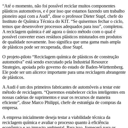
“Até o momento, não foi possível reciclar muitos componentes
plásticos automotivos, e é por isso que estamos fazendo um trabalho
pioneiro aqui com a Audi”, disse o professor Dieter Stapf, chefe do
Instituto de Química Técnica do KIT. “Se quisermos fechar o ciclo,
temos que desenvolver processos adequados para isso”, completou.
A reciclagem química é até agora o único método com o qual é
possível converter esses resíduos plásticos misturados em produtos
de qualidade novamente. Isso significa que uma gama mais ampla
de plásticos pode ser recuperada, disse Stapf.
O projeto-piloto “Reciclagem química de plásticos de construção
automotiva” está sendo executado pela Industrial Resource
Strategies, apoiada pelo governo do estado de Baden-Württemberg.
Ele pode ser um alicerce importante para uma reciclagem abrangente
de plásticos.
A Audi é um dos primeiros fabricantes de automóveis a testar este
método de reciclagem. “Queremos estabelecer ciclos inteligentes em
nossas cadeias de suprimentos e usar os recursos de maneira
eficiente”, disse Marco Philippi, chefe de estratégia de compras da
empresa.
A empresa inicialmente deseja testar a viabilidade técnica da
reciclagem química e avaliar o processo quanto à eficiência
econômica e ao impacto ambiental. Para isso, fornecerá para os