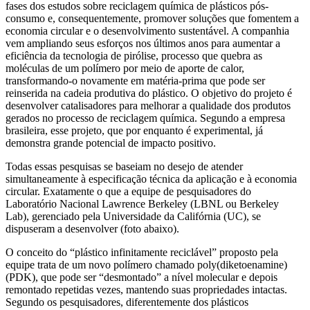
fases dos estudos sobre reciclagem química de plásticos pós-
consumo e, consequentemente, promover soluções que fomentem a
economia circular e o desenvolvimento sustentável. A companhia
vem ampliando seus esforços nos últimos anos para aumentar a
eficiência da tecnologia de pirólise, processo que quebra as
moléculas de um polímero por meio de aporte de calor,
transformando-o novamente em matéria-prima que pode ser
reinserida na cadeia produtiva do plástico. O objetivo do projeto é
desenvolver catalisadores para melhorar a qualidade dos produtos
gerados no processo de reciclagem química. Segundo a empresa
brasileira, esse projeto, que por enquanto é experimental, já
demonstra grande potencial de impacto positivo.
Todas essas pesquisas se baseiam no desejo de atender
simultaneamente à especificação técnica da aplicação e à economia
circular. Exatamente o que a equipe de pesquisadores do
Laboratório Nacional Lawrence Berkeley (LBNL ou Berkeley
Lab), gerenciado pela Universidade da Califórnia (UC), se
dispuseram a desenvolver (foto abaixo).
O conceito do “plástico infinitamente reciclável” proposto pela
equipe trata de um novo polímero chamado poly(diketoenamine)
(PDK), que pode ser “desmontado” a nível molecular e depois
remontado repetidas vezes, mantendo suas propriedades intactas.
Segundo os pesquisadores, diferentemente dos plásticos