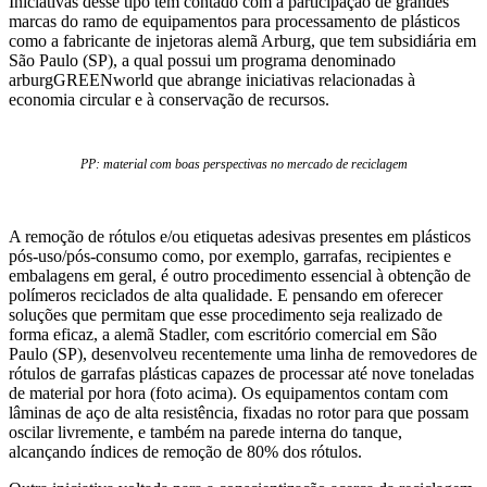
Iniciativas desse tipo têm contado com a participação de grandes
marcas do ramo de equipamentos para processamento de plásticos
como a fabricante de injetoras alemã Arburg, que tem subsidiária em
São Paulo (SP), a qual possui um programa denominado
arburgGREENworld que abrange iniciativas relacionadas à
economia circular e à conservação de recursos.
PP: material com boas perspectivas no mercado de reciclagem
A remoção de rótulos e/ou etiquetas adesivas presentes em plásticos
pós-uso/pós-consumo como, por exemplo, garrafas, recipientes e
embalagens em geral, é outro procedimento essencial à obtenção de
polímeros reciclados de alta qualidade. E pensando em oferecer
soluções que permitam que esse procedimento seja realizado de
forma eficaz, a alemã Stadler, com escritório comercial em São
Paulo (SP), desenvolveu recentemente uma linha de removedores de
rótulos de garrafas plásticas capazes de processar até nove toneladas
de material por hora (foto acima). Os equipamentos contam com
lâminas de aço de alta resistência, fixadas no rotor para que possam
oscilar livremente, e também na parede interna do tanque,
alcançando índices de remoção de 80% dos rótulos.