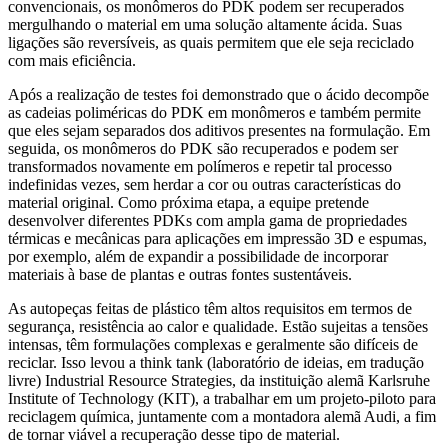
convencionais, os monômeros do PDK podem ser recuperados
mergulhando o material em uma solução altamente ácida. Suas
ligações são reversíveis, as quais permitem que ele seja reciclado
com mais eficiência.
Após a realização de testes foi demonstrado que o ácido decompõe
as cadeias poliméricas do PDK em monômeros e também permite
que eles sejam separados dos aditivos presentes na formulação. Em
seguida, os monômeros do PDK são recuperados e podem ser
transformados novamente em polímeros e repetir tal processo
indefinidas vezes, sem herdar a cor ou outras características do
material original. Como próxima etapa, a equipe pretende
desenvolver diferentes PDKs com ampla gama de propriedades
térmicas e mecânicas para aplicações em impressão 3D e espumas,
por exemplo, além de expandir a possibilidade de incorporar
materiais à base de plantas e outras fontes sustentáveis.
As autopeças feitas de plástico têm altos requisitos em termos de
segurança, resistência ao calor e qualidade. Estão sujeitas a tensões
intensas, têm formulações complexas e geralmente são difíceis de
reciclar. Isso levou a think tank (laboratório de ideias, em tradução
livre) Industrial Resource Strategies, da instituição alemã Karlsruhe
Institute of Technology (KIT), a trabalhar em um projeto-piloto para
reciclagem química, juntamente com a montadora alemã Audi, a fim
de tornar viável a recuperação desse tipo de material.