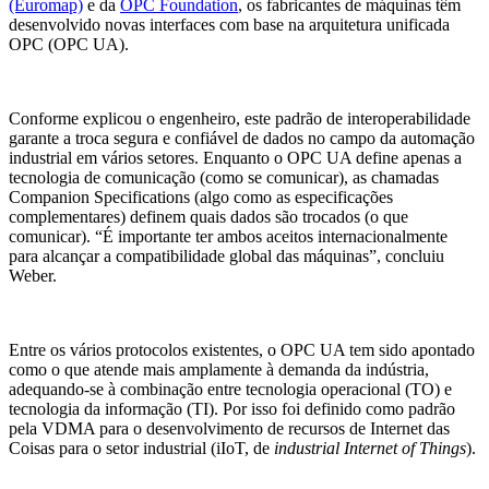
(Euromap)
e da
OPC Foundation
, os fabricantes de máquinas têm
desenvolvido novas interfaces com base na arquitetura unificada
OPC (OPC UA).
Conforme explicou o engenheiro, este padrão de interoperabilidade
garante a troca segura e confiável de dados no campo da automação
industrial em vários setores. Enquanto o OPC UA define apenas a
tecnologia de comunicação (como se comunicar), as chamadas
Companion Specifications (algo como as especificações
complementares) definem quais dados são trocados (o que
comunicar). “É importante ter ambos aceitos internacionalmente
para alcançar a compatibilidade global das máquinas”, concluiu
Weber.
Entre os vários protocolos existentes, o OPC UA tem sido apontado
como o que atende mais amplamente à demanda da indústria,
adequando-se à combinação entre tecnologia operacional (TO) e
tecnologia da informação (TI). Por isso foi definido como padrão
pela VDMA para o desenvolvimento de recursos de Internet das
Coisas para o setor industrial (iIoT, de
industrial
Internet of Things
).