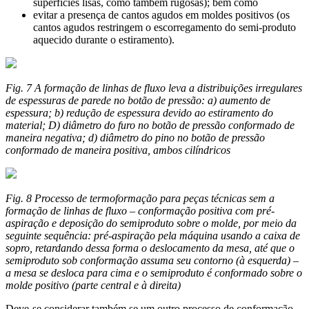
superfícies lisas, como também rugosas); bem como
evitar a presença de cantos agudos em moldes positivos (os
cantos agudos restringem o escorregamento do semi-produto
aquecido durante o estiramento).
Fig. 7 A formação de linhas de fluxo leva a distribuições irregulares
de espessuras de parede no botão de pressão: a) aumento de
espessura; b) redução de espessura devido ao estiramento do
material; D) diâmetro do furo no botão de pressão conformado de
maneira negativa; d) diâmetro do pino no botão de pressão
conformado de maneira positiva, ambos cilíndricos
Fig. 8 Processo de termoformação para peças técnicas sem a
formação de linhas de fluxo – conformação positiva com pré-
aspiração e deposição do semiproduto sobre o molde, por meio da
seguinte sequência: pré-aspiração pela máquina usando a caixa de
sopro, retardando dessa forma o deslocamento da mesa, até que o
semiproduto sob conformação assuma seu contorno (à esquerda) –
a mesa se desloca para cima e o semiproduto é conformado sobre o
molde positivo (parte central e à direita)
Deve-se considerar também se um outro processo de conformação