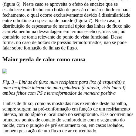
(figura 6). Neste caso se aproveita o efeito de encaixe que se
estabelece num fecho com botão de pressão e botão cilíndrico para
fechamento, o qual ocorre exclusivamente devido à dissimilaridade
entre o botão e a espessura de parede (figura 7). Neste caso, a
distribuição de espessuras de material típica das linhas de fluxo não
acarreta nenhuma desvantagem em termos estéticos, mas sim, ao
contrário, se torna relevante do ponto de vista funcional. Dessa
forma, no caso de botões de pressão termoformados, não se pode
falar sobre formação de linhas de fluxo.
Maior perda de calor como causa
Fig. 3 – Linhas de fluxo num recipiente para lixo (à esquerda) e
num recipiente interno de uma geladeira (à direita, vista lateral),
ambos feitos com PS e termoformados de maneira positiva
Linhas de fluxo, como as mostradas nos exemplos deste trabalho,
sempre surgem na pré-conformação em função de um resfriamento
intenso, muito rápido e localizado no semiproduto. Elas ocorrem nos
primeiros pontos de contato do semiproduto com o segmento do
molde, com o punção de pré-estiramento ou, em casos isolados,
também pela ação de um fluxo de ar concentrado.