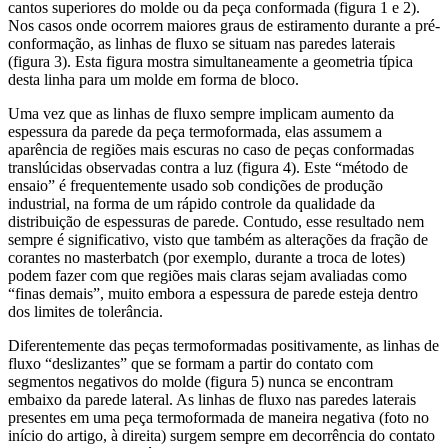
cantos superiores do molde ou da peça conformada (figura 1 e 2).
Nos casos onde ocorrem maiores graus de estiramento durante a pré-
conformação, as linhas de fluxo se situam nas paredes laterais
(figura 3). Esta figura mostra simultaneamente a geometria típica
desta linha para um molde em forma de bloco.
Uma vez que as linhas de fluxo sempre implicam aumento da
espessura da parede da peça termoformada, elas assumem a
aparência de regiões mais escuras no caso de peças conformadas
translúcidas observadas contra a luz (figura 4). Este “método de
ensaio” é frequentemente usado sob condições de produção
industrial, na forma de um rápido controle da qualidade da
distribuição de espessuras de parede. Contudo, esse resultado nem
sempre é significativo, visto que também as alterações da fração de
corantes no masterbatch (por exemplo, durante a troca de lotes)
podem fazer com que regiões mais claras sejam avaliadas como
“finas demais”, muito embora a espessura de parede esteja dentro
dos limites de tolerância.
Diferentemente das peças termoformadas positivamente, as linhas de
fluxo “deslizantes” que se formam a partir do contato com
segmentos negativos do molde (figura 5) nunca se encontram
embaixo da parede lateral. As linhas de fluxo nas paredes laterais
presentes em uma peça termoformada de maneira negativa (foto no
início do artigo, à direita) surgem sempre em decorrência do contato