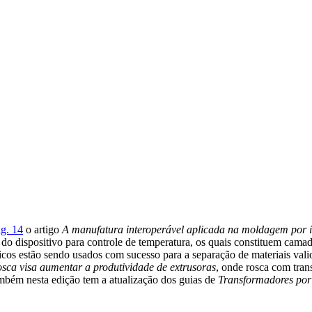
g. 14
o artigo
A manufatura interoperável aplicada na moldagem por 
e do dispositivo para controle de temperatura, os quais constituem cam
áticos estão sendo usados com sucesso para a separação de materiais va
osca visa aumentar a produtividade de extrusoras
, onde rosca com tra
bém nesta edição tem a atualização dos guias de
Transformadores por