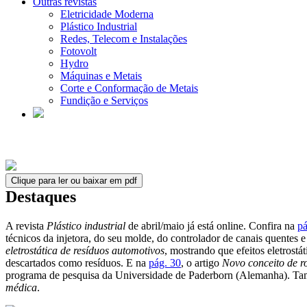
Outras revistas
Eletricidade Moderna
Plástico Industrial
Redes, Telecom e Instalações
Fotovolt
Hydro
Máquinas e Metais
Corte e Conformação de Metais
Fundição e Serviços
Clique para ler ou baixar em pdf
Destaques
A revista
Plástico industrial
de abril/maio já está online. Confira na
pá
técnicos da injetora, do seu molde, do controlador de canais quentes 
eletrostática de resíduos automotivos
, mostrando que efeitos eletrost
descartados como resíduos. E na
pág. 30
, o artigo
Novo conceito de r
programa de pesquisa da Universidade de Paderborn (Alemanha). Tam
médica
.