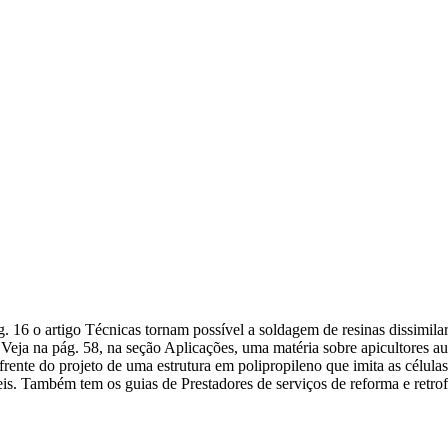
 pág. 16 o artigo Técnicas tornam possível a soldagem de resinas dissimi
Veja na pág. 58, na seção Aplicações, uma matéria sobre apicultores aus
frente do projeto de uma estrutura em polipropileno que imita as célula
s. Também tem os guias de Prestadores de serviços de reforma e retro