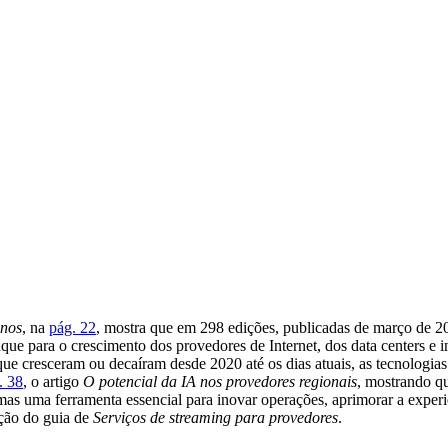
anos
, na
pág. 22
, mostra que em 298 edições, publicadas de março de 
aque para o crescimento dos provedores de Internet, dos data centers e i
 que cresceram ou decaíram desde 2020 até os dias atuais, as tecnologi
. 38
, o artigo
O potencial da IA nos provedores regionais
, mostrando q
 mas uma ferramenta essencial para inovar operações, aprimorar a exper
ação do guia de
Serviços de streaming para provedores
.