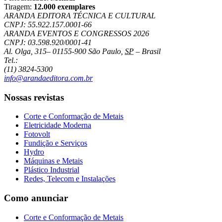
Tiragem:
12.000 exemplares
ARANDA EDITORA TÉCNICA E CULTURAL
CNPJ: 55.922.157.0001-66
ARANDA EVENTOS E CONGRESSOS
2026
CNPJ: 03.598.920/0001-41
Al. Olga, 315
–
01155-900
São Paulo
,
SP
–
Brasil
Tel.:
(11) 3824-5300
info@arandaeditora.com.br
Nossas revistas
Corte e Conformação de Metais
Eletricidade Moderna
Fotovolt
Fundição e Serviços
Hydro
Máquinas e Metais
Plástico Industrial
Redes, Telecom e Instalações
Como anunciar
Corte e Conformação de Metais