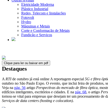
Outras revistas
Eletricidade Moderna
Plástico Industrial
Redes, Telecom e Instalações
Fotovolt
Hydro
Máquinas e Metais
Corte e Conformação de Metais
Fundição e Serviços
Clique para ler ou baixar em pdf
Destaques
A
RTI
de outubro já está online A reportagem especial
5G e fibra ópt
outubro no São Paulo Expo. O evento, que inclui feira de produtos, se
Veja na
pág. 56
artigo
Perspectivas do mercado de fibra óptica
, most
edifícios inteligentes, escritórios e cidades. E na
pág. 68
, o artigo
Pers
tornou-se vital para empresas que desejam ter um processamento de da
Serviços de data centers (hosting e colocation)
.