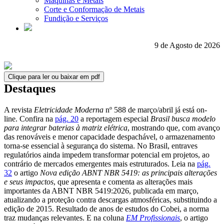
Máquinas e Metais
Corte e Conformação de Metais
Fundição e Serviços
9 de Agosto de 2026
Clique para ler ou baixar em pdf
Destaques
A revista
Eletricidade Moderna
nº 588 de março/abril já está on-
line. Confira na
pág. 20
a reportagem especial
Brasil busca modelo
para integrar baterias à matriz elétrica
, mostrando que, com avanço
das renováveis e menor capacidade despachável, o armazenamento
torna-se essencial à segurança do sistema. No Brasil, entraves
regulatórios ainda impedem transformar potencial em projetos, ao
contrário de mercados emergentes mais estruturados. Leia na
pág.
32
o artigo
Nova edição ABNT NBR 5419: as principais alterações
e seus impactos
, que apresenta e comenta as alterações mais
importantes da ABNT NBR 5419:2026, publicada em março,
atualizando a proteção contra descargas atmosféricas, substituindo a
edição de 2015. Resultado de anos de estudos do Cobei, a norma
traz mudanças relevantes. E na coluna
EM Profissionais
, o artigo