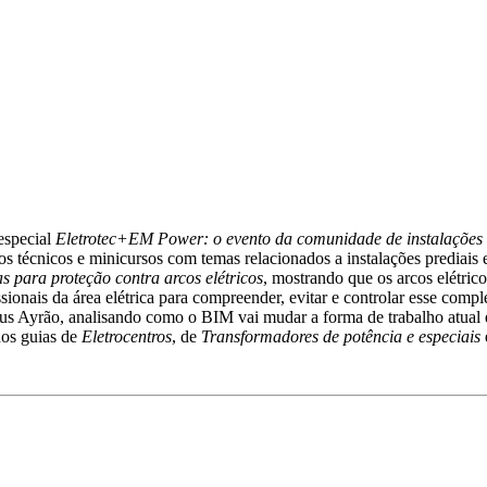
 especial
Eletrotec+EM Power: o evento da comunidade de instalações e
s técnicos e minicursos com temas relacionados a instalações prediais 
s para proteção contra arcos elétricos
, mostrando que os arcos elétri
issionais da área elétrica para compreender, evitar e controlar esse co
us Ayrão, analisando como o BIM vai mudar a forma de trabalho atual e
dos guias de
Eletrocentros
, de
Transformadores de potência e especiais