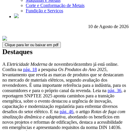
Máquinas e Metais
Corte e Conformação de Metais
Fundição e Serviços
10 de Agosto de 2026
Clique para ler ou baixar em pdf
Destaques
A
Eletricidade Moderna
de novembro/dezembro já está online.
Confira na
pág. 18
a pesquisa
Os Produtos do Ano 2025
,
levantamento que revela as marcas de produtos que se destacaram
no mercado de materiais elétricos, segundo avaliação dos
revendedores. É uma importante referência para a indústria, para os
consumidores e para o próprio canal da revenda. Leia na
pág. 36
, a
reportagem SNPTEE 2025 aponta caminhos para a transição
energética, sobre o evento destacou a urgência de inovação,
capacitação e modernização regulatória para enfrentar diversos
desafios do setor elétrico. E na
pág. 46
, o artigo
Rotas de fuga com
sinalização dinâmica e adaptativa
, abordando os benefícios em
novos projetos e reformas de edificações, destaca a acessibilidade
em emergências e apresentando requisitos da norma DIN 14036.