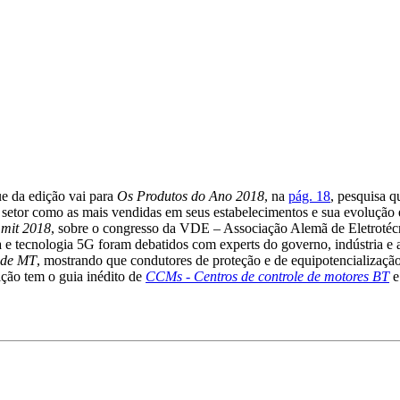
ue da edição vai para
Os Produtos do Ano 2018
, na
pág. 18
, pesquisa q
do setor como as mais vendidas em seus estabelecimentos e sua evoluçã
mmit 2018
, sobre o congresso da VDE – Associação Alemã de Eletrotécn
ca e tecnologia 5G foram debatidos com experts do governo, indústria 
s de MT
, mostrando que condutores de proteção e de equipotencialização 
ção tem o guia inédito de
CCMs - Centros de controle de motores BT
e