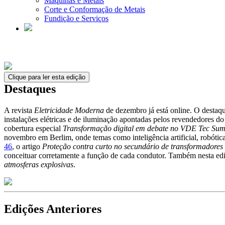
Máquinas e Metais
Corte e Conformação de Metais
Fundição e Serviços
Clique para ler esta edição
Destaques
A revista
Eletricidade Moderna
de dezembro já está online. O destaq
instalações elétricas e de iluminação apontadas pelos revendedores 
cobertura especial
Transformação digital em debate no VDE Tec Su
novembro em Berlim, onde temas como inteligência artificial, robóti
46
, o artigo
Proteção contra curto no secundário de transformadore
conceituar corretamente a função de cada condutor. Também nesta edi
atmosferas explosivas
.
Edições Anteriores