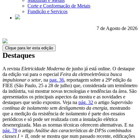
Máquinas e Metais
Corte e Conformação de Metais
Fundição e Serviços
7 de Agosto de 2026
Clique para ler esta edição
Destaques
A revista
Eletricidade Moderna
de junho já está online. O destaque
da edição vai para o especial
Feira da eletroeletrônica busca
impulsionar o setor
, na
pag. 36
, reportagem sobre a 29ª edição da
FIEE (São Paulo, 25 a 28 de julho) que, considerada um termômetro
da indústria, vai mostrar novas tecnologias e tendências da área. São
apresentados os principais aspectos da mostra e as novidades e
destaques que serão expostos. Veja na
pág. 32
o artigo
Supervisão
contínua de isolamento sem desligamento da energia
, mostrando
que a medição da resistência de isolamento é parte dos ensaios
periódicos e só pode ser realizada com a instalação elétrica
desenergizada. Mas as normas técnicas oferecem alternativas. E na
pág. 78
o artigo
Análise das características de DPSs combinados
classes I + II
, onde se mostra que num passado recente, edificações