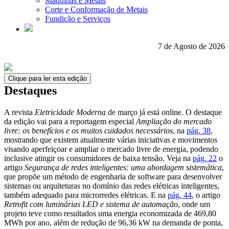
Máquinas e Metais
Corte e Conformação de Metais
Fundição e Serviços
7 de Agosto de 2026
Clique para ler esta edição
Destaques
A revista
Eletricidade Moderna
de março já está online. O destaque
da edição vai para a reportagem especial
Ampliação do mercado
livre: os benefícios e os muitos cuidados necessários
, na
pág. 38
,
mostrando que existem atualmente várias iniciativas e movimentos
visando aperfeiçoar e ampliar o mercado livre de energia, podendo
inclusive atingir os consumidores de baixa tensão. Veja na
pág. 22
o
artigo
Segurança de redes inteligentes: uma abordagem sistemática
,
que propõe um método de engenharia de software para desenvolver
sistemas ou arquiteturas no domínio das redes elétricas inteligentes,
também adequado para microrredes elétricas. E na
pág. 44
, o artigo
Retrofit com luminárias LED e sistema de automação
, onde um
projeto teve como resultados uma energia economizada de 469,80
MWh por ano, além de redução de 96,36 kW na demanda de ponta,