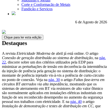
Máquinas e Metais
Corte e Conformação de Metais
Fundição e Serviços
6 de Agosto de 2026
Clique para ler esta edição
Destaques
A revista
Eletricidade Moderna
de abril já está online. O artigo
Conexão de geração distribuída ao sistema de distribuição
, na
pág.
22
, discorre sobre um dos critérios utilizados pela EDP para
minimizar as perturbações de tensão em decorrência da intermitência
da injeção de potência pela geração no sistema de distribuição: o
montante de potência injetado vis-à-vis a potência de curto-circuito
no ponto de conexão. Veja na
pág. 30
o artigo
Faltas fase-terra em
circuitos BT aterrados via alta impedância
, mostrando que os
sistemas de aterramento em BT via resistores de alto valor ôhmico
são normalmente aplicados em instalações elétricas industriais em
função de seu reconhecido desempenho no aumento da segurança
pessoal nos trabalhos com eletricidade. E na
pág. 40
o artigo
Instalação de demonstração e testes de distribuição em CC
, que