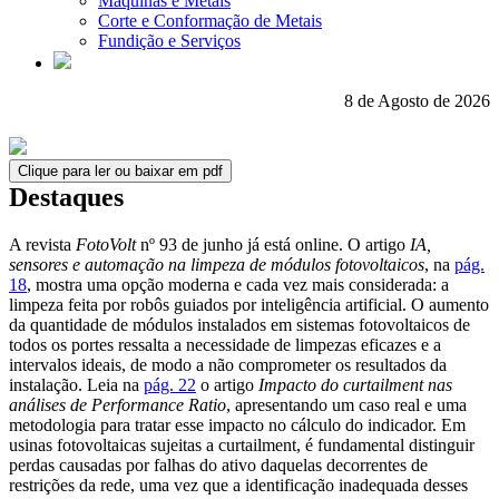
Máquinas e Metais
Corte e Conformação de Metais
Fundição e Serviços
8 de Agosto de 2026
Clique para ler ou baixar em pdf
Destaques
A revista
FotoVolt
nº 93 de junho já está online. O artigo
IA,
sensores e automação na limpeza de módulos fotovoltaicos
, na
pág.
18
, mostra uma opção moderna e cada vez mais considerada: a
limpeza feita por robôs guiados por inteligência artificial. O aumento
da quantidade de módulos instalados em sistemas fotovoltaicos de
todos os portes ressalta a necessidade de limpezas eficazes e a
intervalos ideais, de modo a não comprometer os resultados da
instalação. Leia na
pág. 22
o artigo
Impacto do curtailment nas
análises de Performance Ratio
, apresentando um caso real e uma
metodologia para tratar esse impacto no cálculo do indicador. Em
usinas fotovoltaicas sujeitas a curtailment, é fundamental distinguir
perdas causadas por falhas do ativo daquelas decorrentes de
restrições da rede, uma vez que a identificação inadequada desses