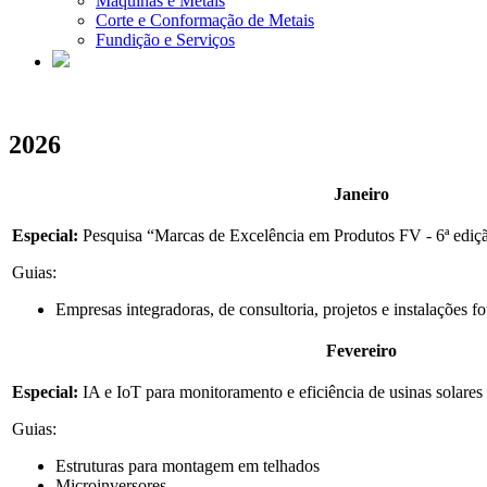
Máquinas e Metais
Corte e Conformação de Metais
Fundição e Serviços
2026
Janeiro
Especial:
Pesquisa “Marcas de Excelência em Produtos FV - 6ª ediç
Guias:
Empresas integradoras, de consultoria, projetos e instalações fo
Fevereiro
Especial:
IA e IoT para monitoramento e eficiência de usinas solares
Guias:
Estruturas para montagem em telhados
Microinversores