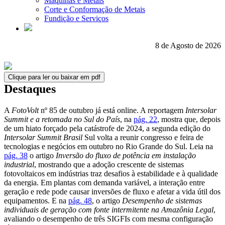
Máquinas e Metais
Corte e Conformação de Metais
Fundição e Serviços
8 de Agosto de 2026
Clique para ler ou baixar em pdf
Destaques
A
FotoVolt
nº 85 de outubro já está online. A reportagem
Intersolar
Summit e a retomada no Sul do País
, na
pág. 22
, mostra que, depois
de um hiato forçado pela catástrofe de 2024, a segunda edição do
Intersolar Summit Brasil
Sul volta a reunir congresso e feira de
tecnologias e negócios em outubro no Rio Grande do Sul. Leia na
pág. 38
o artigo
Inversão do fluxo de potência em instalação
industrial
, mostrando que a adoção crescente de sistemas
fotovoltaicos em indústrias traz desafios à estabilidade e à qualidade
da energia. Em plantas com demanda variável, a interação entre
geração e rede pode causar inversões de fluxo e afetar a vida útil dos
equipamentos. E na
pág. 48
, o artigo
Desempenho de sistemas
individuais de geração com fonte intermitente na Amazônia Legal
,
avaliando o desempenho de três SIGFIs com mesma configuração