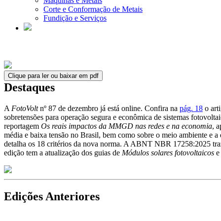
Máquinas e Metais
Corte e Conformação de Metais
Fundição e Serviços
Clique para ler ou baixar em pdf
Destaques
A
FotoVolt
nº 87 de dezembro já está online. Confira na
pág. 18
o art
sobretensões para operação segura e econômica de sistemas fotovoltai
reportagem
Os reais impactos da MMGD nas redes e na economia
, 
média e baixa tensão no Brasil, bem como sobre o meio ambiente e a
detalha os 18 critérios da nova norma. A ABNT NBR 17258:2025 traz u
edição tem a atualização dos guias de
Módulos solares fotovoltaicos
e
Edições Anteriores