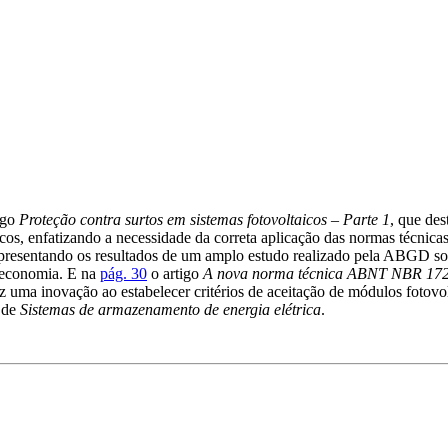
igo
Proteção contra surtos em sistemas fotovoltaicos – Parte 1
, que des
cos, enfatizando a necessidade da correta aplicação das normas técnica
apresentando os resultados de um amplo estudo realizado pela ABGD sobr
 economia. E na
pág. 30
o artigo
A nova norma técnica ABNT NBR 17
ma inovação ao estabelecer critérios de aceitação de módulos fotovol
 de
Sistemas de armazenamento de energia elétrica
.