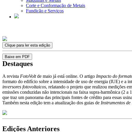
Máquinas e Metais
Corte e Conformação de Metais
Fundição e Serviços
Clique para ler esta edição
Baixe em PDF
Destaques
A revista
FotoVolt
de maio já está online. O artigo
Impacto do formato
formato do edifício sobre a intensidade de uso de energia (IUE) e a i
inversores fotovoltaicos
, relatando o projeto que realizou medições e
emissões conduzidas não intencionais na faixa supra-harmônica (2 a 1
que traz um panorama das principais fontes de crédito para essas usi
Também nesta edição tem a atualização dos guias de
Instrumentos de 
Edições Anteriores