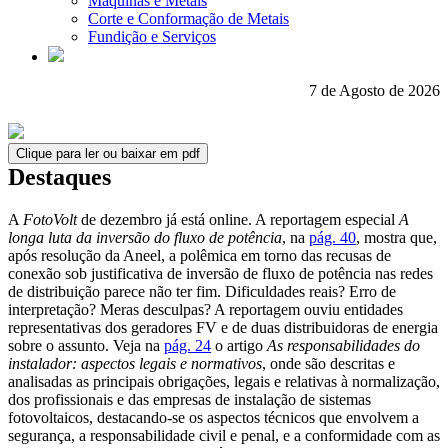
Máquinas e Metais
Corte e Conformação de Metais
Fundição e Serviços
7 de Agosto de 2026
Clique para ler ou baixar em pdf
Destaques
A
FotoVolt
de dezembro já está online. A reportagem especial
A
longa luta da inversão do ­fluxo de potência
, na
pág. 40
, mostra que,
após resolução da Aneel, a polêmica em torno das recusas de
conexão sob justificativa de inversão de fluxo de potência nas redes
de distribuição parece não ter fim. Dificuldades reais? Erro de
interpretação? Meras desculpas? A reportagem ouviu entidades
representativas dos geradores FV e de duas distribuidoras de energia
sobre o assunto. Veja na
pág. 24
o artigo
As responsabilidades do
instalador: aspectos legais e normativos
, onde são descritas e
analisadas as principais obrigações, legais e relativas à normalização,
dos profissionais e das empresas de instalação de sistemas
fotovoltaicos, destacando-se os aspectos técnicos que envolvem a
segurança, a responsabilidade civil e penal, e a conformidade com as