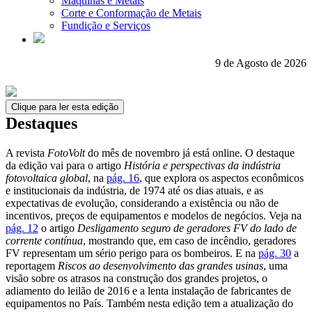
Máquinas e Metais
Corte e Conformação de Metais
Fundição e Serviços
9 de Agosto de 2026
Clique para ler esta edição
Destaques
A revista
FotoVolt
do mês de novembro já está online. O destaque
da edição vai para o artigo
História e perspectivas da indústria
fotovoltaica global
, na
pág. 16
, que explora os aspectos econômicos
e institucionais da indústria, de 1974 até os dias atuais, e as
expectativas de evolução, considerando a existência ou não de
incentivos, preços de equipamentos e modelos de negócios. Veja na
pág. 12
o artigo
Desligamento seguro de geradores FV do lado de
corrente contínua
, mostrando que, em caso de incêndio, geradores
FV representam um sério perigo para os bombeiros. E na
pág. 30
a
reportagem
Riscos ao desenvolvimento das grandes usinas
, uma
visão sobre os atrasos na construção dos grandes projetos, o
adiamento do leilão de 2016 e a lenta instalação de fabricantes de
equipamentos no País. Também nesta edição tem a atualização do