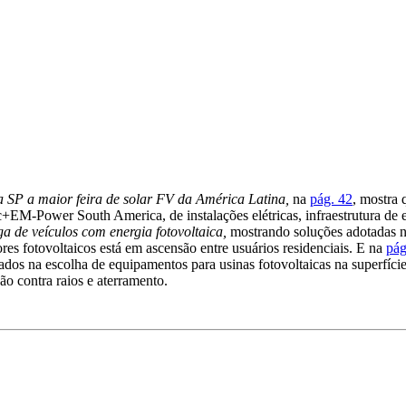
a SP a maior feira de solar FV da América Latina,
na
pág. 42
, mostra 
+EM-Power South America, de instalações elétricas, infraestrutura de en
ga de veículos com energia fotovoltaica,
mostrando soluções adotadas n
ores fotovoltaicos está em ascensão entre usuários residenciais. E na
pág
dos na escolha de equipamentos para usinas fotovoltaicas na superfíci
ão contra raios e aterramento.