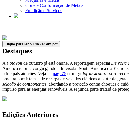
Máquinas e Metais
Corte e Conformação de Metais
Fundição e Serviços
Clique para ler ou baixar em pdf
Destaques
A
FotoVolt
de outubro já está online. A reportagem especial
De volta 
America retorna congregando a Intersolar South America e a Eletrotec
principais atrações. Veja na
pág. 76
o artigo
Infraestrutura para recar
procura por sistemas de recarga de veículos elétricos a partir de gerad
seleção de componentes,
abordando a proteção contra choques e cuida
impulso para as energias renováveis. A segunda parte tratará de proteç
Edições Anteriores